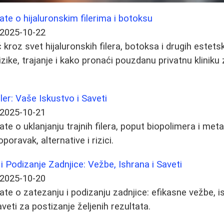
ate o hijaluronskim filerima i botoksu
2025-10-22
kroz svet hijaluronskih filera, botoksa i drugih estets
rizike, trajanje i kako pronaći pouzdanu privatnu kliniku
iler: Vaše Iskustvo i Saveti
2025-10-21
te o uklanjanju trajnih filera, poput biopolimera i metak
poravak, alternative i rizici.
i Podizanje Zadnjice: Vežbe, Ishrana i Saveti
2025-10-20
te o zatezanju i podizanju zadnjice: efikasne vežbe, is
aveti za postizanje željenih rezultata.