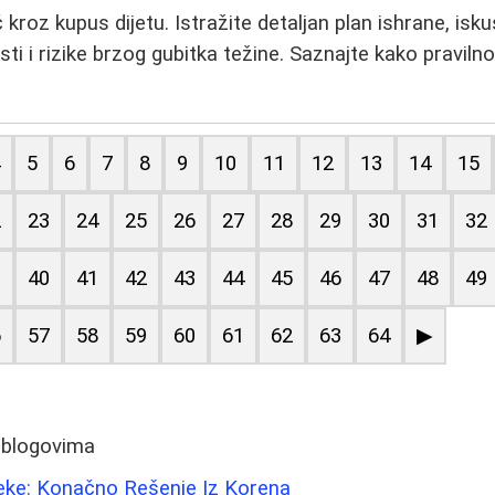
roz kupus dijetu. Istražite detaljan plan ishrane, isku
ti i rizike brzog gubitka težine. Saznajte kako pravilno
4
5
6
7
8
9
10
11
12
13
14
15
2
23
24
25
26
27
28
29
30
31
32
9
40
41
42
43
44
45
46
47
48
49
6
57
58
59
60
61
62
63
64
▶
 blogovima
leke: Konačno Rešenje Iz Korena