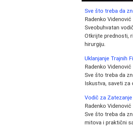
Sve što treba da zn
Radenko Videnović
Sveobuhvatan vodič 
Otkrijte prednosti, 
hirurgiju.
Uklanjanje Trajnih F
Radenko Videnović
Sve što treba da zna
Iskustva, saveti za o
Vodič za Zatezanje 
Radenko Videnović
Sve što treba da zna
mitova i praktični s