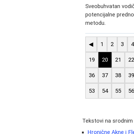
Sveobuhvatan vodič k
potencijalne prednos
metodu.
◀
1
2
3
19
20
21
2
36
37
38
3
53
54
55
5
Tekstovi na srodnim
Hronične Akne i F