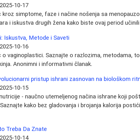
2025-10-17
 kroz simptome, faze i načine nošenja sa menopauzom
ara i iskustva drugih žena kako biste ovaj period učinili
i: Iskustva, Metode i Saveti
2025-10-16
 o vaginoplastici. Saznajte o razlozima, metodama, to
inja. Anonimni i informativni članak.
volucionarni pristup ishrani zasnovan na biološkom ri
2025-10-15
onutricije - naučno utemeljenog načina ishrane koji poš
Saznajte kako bez gladovanja i brojanja kalorija postić
Što Treba Da Znate
2025-10-14