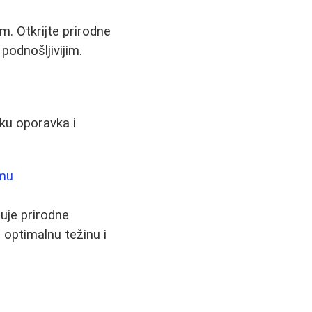
. Otkrijte prirodne
 podnošljivijim.
ku oporavka i
tmu
tuje prirodne
i optimalnu težinu i