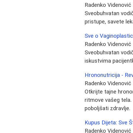
Radenko Videnović
Sveobuhvatan vodič
pristupe, savete lek
Sve o Vaginoplastic
Radenko Videnović
Sveobuhvatan vodič
iskustvima pacijentk
Hrononutricija - Re
Radenko Videnović
Otkrijte tajne hron
ritmove vašeg tela. 
poboljšati zdravlje.
Kupus Dijeta: Sve 
Radenko Videnović