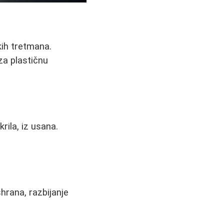
kih tretmana.
 za plastičnu
rila, iz usana.
hrana, razbijanje