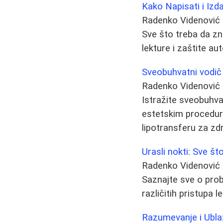
Kako Napisati i Izd
Radenko Videnović
Sve što treba da zna
lekture i zaštite au
Sveobuhvatni vodič
Radenko Videnović
Istražite sveobuhv
estetskim procedura
lipotransferu za zdr
Urasli nokti: Sve št
Radenko Videnović
Saznajte sve o prob
različitih pristupa l
Razumevanje i Ubla