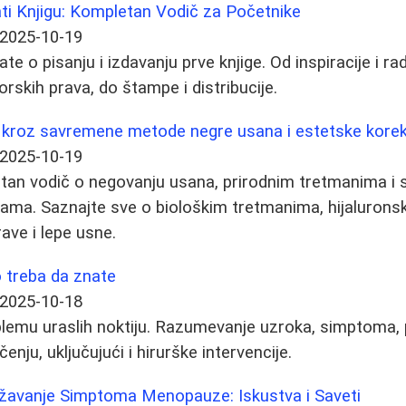
ati Knjigu: Kompletan Vodič za Početnike
2025-10-19
te o pisanju i izdavanju prve knjige. Od inspiracije i ra
torskih prava, do štampe i distribucije.
 kroz savremene metode negre usana i estetske korek
2025-10-19
atan vodič o negovanju usana, prirodnim tretmanima i
ma. Saznajte sve o biološkim tretmanima, hijaluronski
ave i lepe usne.
o treba da znate
2025-10-18
lemu uraslih noktiju. Razumevanje uzroka, simptoma, p
ečenju, uključujući i hirurške intervencije.
žavanje Simptoma Menopauze: Iskustva i Saveti