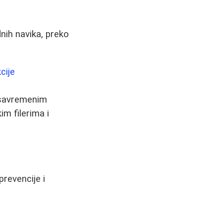
dnih navika, preko
cije
 savremenim
m filerima i
revencije i