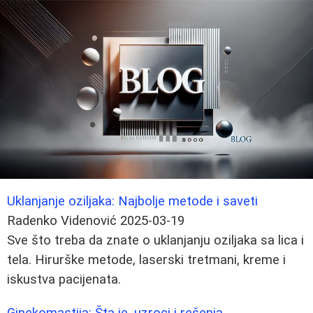
Uklanjanje oziljaka: Najbolje metode i saveti
Radenko Videnović
2025-03-19
Sve što treba da znate o uklanjanju oziljaka sa lica i
tela. Hirurške metode, laserski tretmani, kreme i
iskustva pacijenata.
Ginekomastija: Šta je, uzroci i rešenja