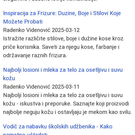
Inspiracija za Frizure: Duzine, Boje i Stilovi Koje
Možete Probati
Radenko Videnović
2025-03-12
Istražite različite stilove, boje i dužine kose kroz
priče korisnika. Saveti za njegu kose, farbanje i
održavanje raznih frizura.
Najbolji losioni i mleka za telo za osetljivu i suvu
kožu
Radenko Videnović
2025-03-11
Najbolji losioni i mleka za telo za osetljivu i suvu
kožu - iskustva i preporuke. Saznajte koji proizvodi
najbolje neguju kožu i ostavljaju je mekom kao svilu.
Vodič za nabavku školskih udžbenika - Kako
pametno uštedeti