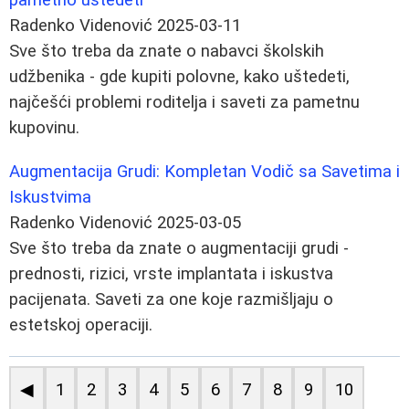
Radenko Videnović
2025-03-11
Sve što treba da znate o nabavci školskih
udžbenika - gde kupiti polovne, kako uštedeti,
najčešći problemi roditelja i saveti za pametnu
kupovinu.
Augmentacija Grudi: Kompletan Vodič sa Savetima i
Iskustvima
Radenko Videnović
2025-03-05
Sve što treba da znate o augmentaciji grudi -
prednosti, rizici, vrste implantata i iskustva
pacijenata. Saveti za one koje razmišljaju o
estetskoj operaciji.
◀
1
2
3
4
5
6
7
8
9
10