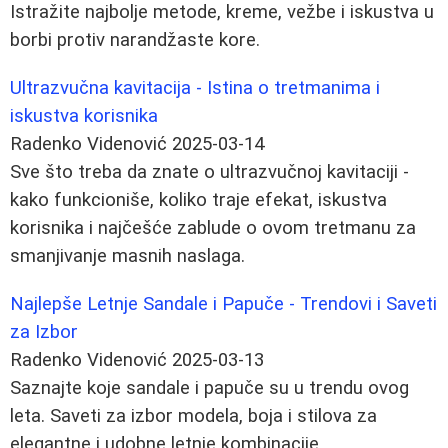
Istražite najbolje metode, kreme, vežbe i iskustva u
borbi protiv narandžaste kore.
Ultrazvučna kavitacija - Istina o tretmanima i
iskustva korisnika
Radenko Videnović
2025-03-14
Sve što treba da znate o ultrazvučnoj kavitaciji -
kako funkcioniše, koliko traje efekat, iskustva
korisnika i najčešće zablude o ovom tretmanu za
smanjivanje masnih naslaga.
Najlepše Letnje Sandale i Papuče - Trendovi i Saveti
za Izbor
Radenko Videnović
2025-03-13
Saznajte koje sandale i papuče su u trendu ovog
leta. Saveti za izbor modela, boja i stilova za
elegantne i udobne letnje kombinacije.