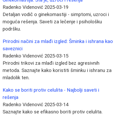
Radenko Videnović
2025-03-19
Detaljan vodič o ginekomastiji - simptomi, uzroci i
moguća rešenja. Saveti za lečenje i psihološku
podršku.
Prirodni načini za mlađi izgled: Šminka i ishrana kao
saveznici
Radenko Videnović
2025-03-15
Prirodni trikovi za mlađi izgled bez agresivnih
metoda. Saznajte kako koristiti šminku i ishranu za
mladolik ten.
Kako se boriti protiv celulita - Najbolji saveti i
rešenja
Radenko Videnović
2025-03-14
Saznajte kako se efikasno boriti protiv celulita.