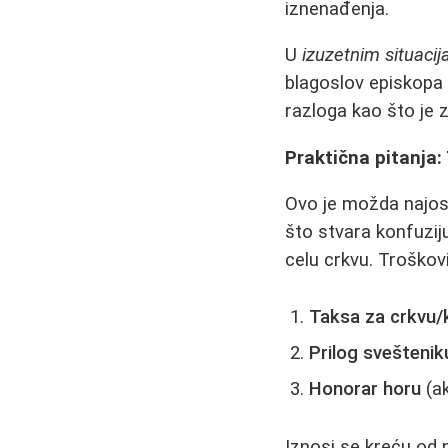
iznenađenja.
U
izuzetnim situaci
blagoslov episkopa z
razloga kao što je 
Praktična pitanja: 
Ovo je možda najose
što stvara konfuzij
celu crkvu. Troškovi
Taksa za crkvu/
Prilog sveštenik
Honorar horu
(ak
Iznosi se kreću od n