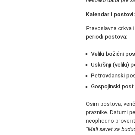
nekoliko dana pre sv
Kalendar i postov
Pravoslavna crkva 
periodi postova
:
Veliki božićni po
Uskršnji (veliki) 
Petrovdanski po
Gospojinski post
Osim postova, venč
praznike. Datumi pe
neophodno proverit
"Mali savet za budu