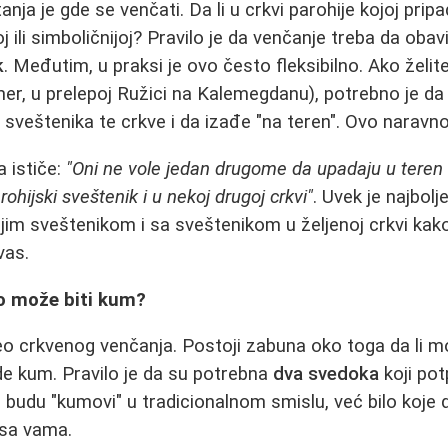
nja je gde se venčati. Da li u crkvi parohije kojoj pripad
 ili simboličnijoj? Pravilo je da venčanje treba da obav
k
. Međutim, u praksi je ovo često fleksibilno. Ako želi
imer, u prelepoj Ružici na Kalemegdanu), potrebno je da
 sveštenika te crkve i da izađe "na teren". Ovo naravno
 ističe:
"Oni ne vole jedan drugome da upadaju u teren i
ohijski sveštenik i u nekoj drugoj crkvi"
. Uvek je najbolj
ojim sveštenikom i sa sveštenikom u željenoj crkvi kako
vas.
o može biti kum?
 crkvenog venčanja. Postoji zabuna oko toga da li mora
e kum. Pravilo je da su potrebna
dva svedoka
koji pot
budu "kumovi" u tradicionalnom smislu, već bilo koje 
sa vama.