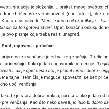
vesti, situacija je složenija. U praksi, mnogi sveštenic
 druge hrišćanske veroispovesti (npr. katolik), ali za 
 Kao što se navodi:
"Meni je kuma bila katolkinja... kas
0 din za to i gotova stvar"
. Opet, konačnu odluku donos
 je ovo pitanje koje treba rešiti unapred.
Post, ispovest i pričešće
 priprema za venčanje je od velikog značaja. Tradicion
 i pričešćuju
. Kako jedan sagovornik primećuje:
"Logič
esti... ali je opet nešto što je plodotvorno i dobro - hig
ete tajne i tehnički je moguće ispovestiti se bez priče
edno uoči venčanja.
 takođe je stara dobra praksa, naročito ako jedan od 
o pre venčanja. Kao što neko savetuje:
"Bilo bi dobro d