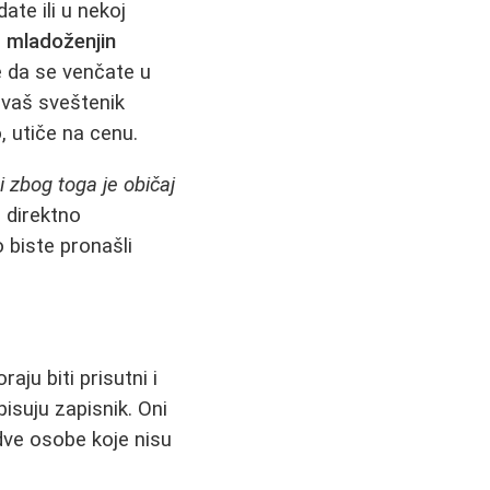
ate ili u nekoj
i
mladoženjin
te da se venčate u
 vaš sveštenik
, utiče na cenu.
 zbog toga je običaj
e direktno
 biste pronašli
ju biti prisutni i
pisuju zapisnik. Oni
dve osobe koje nisu