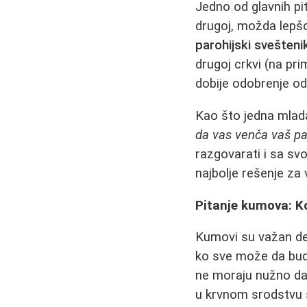
Jedno od glavnih pita
drugoj, možda lepšoj
parohijski svešteni
drugoj crkvi (na pr
dobije odobrenje od
Kao što jedna mlada
da vas venča vaš par
razgovarati i sa sv
najbolje rešenje za 
Pitanje kumova: K
Kumovi su važan deo
ko sve može da bud
ne moraju nužno da 
u krvnom srodstvu 