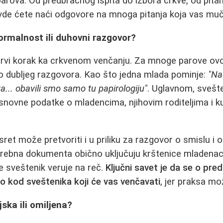
parova. Od predbračnog ispita do izbora crkve, od pit
vde ćete naći odgovore na mnoga pitanja koja vas muč
Formalnost ili duhovni razgovor?
 prvi korak ka crkvenom venčanju. Za mnoge parove ovo
o dubljeg razgovora. Kao što jedna mlada pominje:
"Na
ta... obavili smo samo tu papirologiju"
. Uglavnom, svešten
snovne podatke o mladencima, njihovim roditeljima i 
ret može pretvoriti i u priliku za razgovor o smislu i
rebna dokumenta obično uključuju krštenice mladenaca
de sveštenik veruje na reč.
Ključni savet je da se o pre
o kod sveštenika koji će vas venčavati
, jer praksa mo
jska ili omiljena?