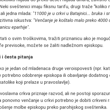
ki sveštenici imaju fiksnu tarifu, drugi traže "koliko m
žali jedna mlada:
"11000 je u crkvi u Batajnici... bruka i 
zitivna iskustva:
"Venčanje je koštalo malo preko 4000 
anicu eparhije"
.
ati o svim troškovima, tražiti priznanicu ako je moguće
fe previsoke, možete se žaliti nadležnom episkopu.
i i česta pitanja
o je jedan od mladenaca druge veroispovesti (npr. kato
potrebno odobrenje episkopa ili obavljanje dodatnog 
tolike koji prelaze u pravoslavlje).
voslavna crkva priznaje razvod, ali ne postoji sporaz
Za ponovno venčanje u crkvi potrebno je dobiti crkveni 
enje molbe episkopu preko parohijskog sveštenika.