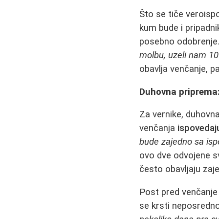
Što se tiče veroispo
kum bude i pripadnik
posebno odobrenje.
molbu, uzeli nam 100
obavlja venčanje, pa
Duhovna priprema: 
Za vernike, duhovna
venčanja
ispovedaju
bude zajedno sa ispov
ovo dve odvojene sv
često obavljaju zaj
Post pred venčanje
se krsti neposredn