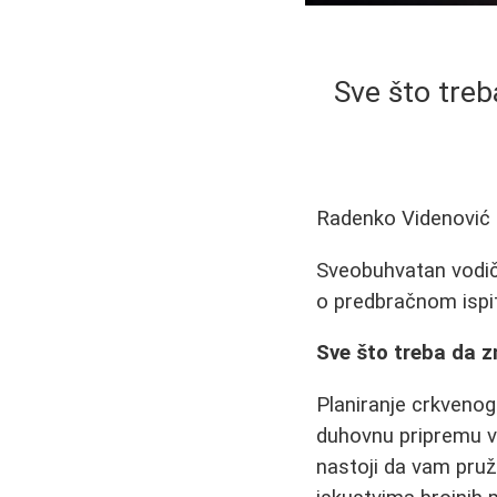
Sve što treb
Radenko Videnović
Sveobuhvatan vodič 
o predbračnom ispit
Sve što treba da z
Planiranje crkvenog
duhovnu pripremu već
nastoji da vam pruž