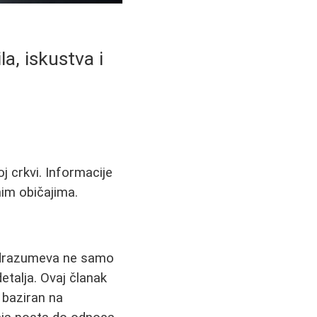
a, iskustva i
 crkvi. Informacije
im običajima.
podrazumeva ne samo
etalja. Ovaj članak
 baziran na