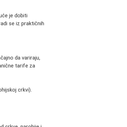
će je dobiti
adi se iz praktičnih
ajno da variraju,
nične tarife za
ijskoj crkvi).
d crkve, parohije i