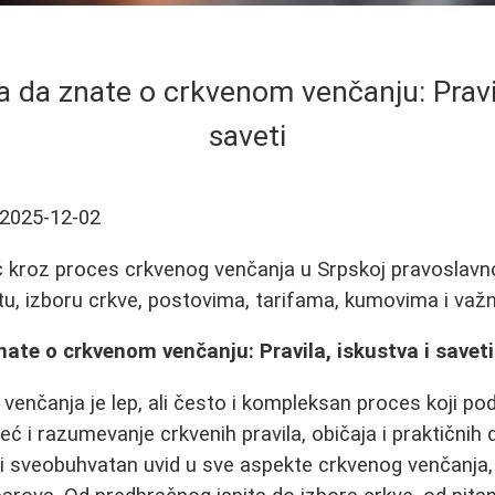
a da znate o crkvenom venčanju: Pravil
saveti
2025-12-02
kroz proces crkvenog venčanja u Srpskoj pravoslavnoj
u, izboru crkve, postovima, tarifama, kumovima i važn
nate o crkvenom venčanju: Pravila, iskustva i saveti
 venčanja je lep, ali često i kompleksan proces koji 
 i razumevanje crkvenih pravila, običaja i praktičnih d
i sveobuhvatan uvid u sve aspekte crkvenog venčanja,