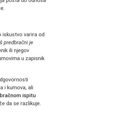
anja posta do odnosa
e.
 iskustvo varira od
š predbračni je
ik ili njegov
kumovima u zapisnik
 odgovornosti
 i kumova, ali
dbračnom ispitu
že da se razlikuje.