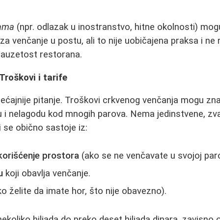
jama
(npr. odlazak u inostranstvo, hitne okolnosti) mogu
a venčanje u postu, ali to nije uobičajena praksa i ne r
zauzetost restorana.
Troškovi i tarife
ćajnije pitanje. Troškovi crkvenog venčanja mogu znač
u i nelagodu kod mnogih parova. Nema jedinstvene, zva
 se obično sastoje iz:
korišćenje prostora
(ako se ne venčavate u svojoj paroh
u
koji obavlja venčanje.
o želite da imate hor, što nije obavezno).
ekoliko hiljada do preko deset hiljada dinara, zavisno o