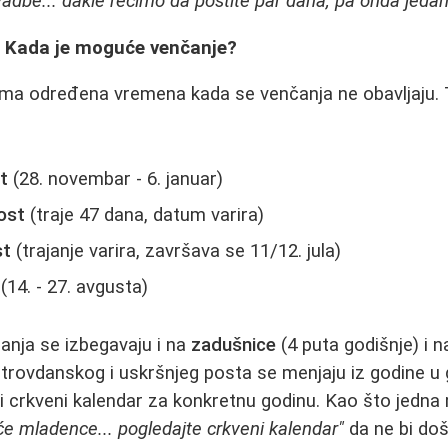
adbe... dakle recimo da postite par dana, pa onda jedan
i: Kada je moguće venčanje?
ima određena vremena kada se venčanja ne obavljaju. 
st
(28. novembar - 6. januar)
post
(traje 47 dana, datum varira)
st
(trajanje varira, završava se 11/12. jula)
(14. - 27. avgusta)
anja se izbegavaju i na
zadušnice
(4 puta godišnje) i n
trovdanskog i uskršnjeg posta se menjaju iz godine u g
i crkveni kalendar za konkretnu godinu. Kao što jedna
će mladence... pogledajte crkveni kalendar"
da ne bi doš