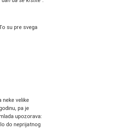
 dan da se krstite"
.
To su pre svega
a neke velike
odinu, pa je
 mlada upozorava:
lo do neprijatnog