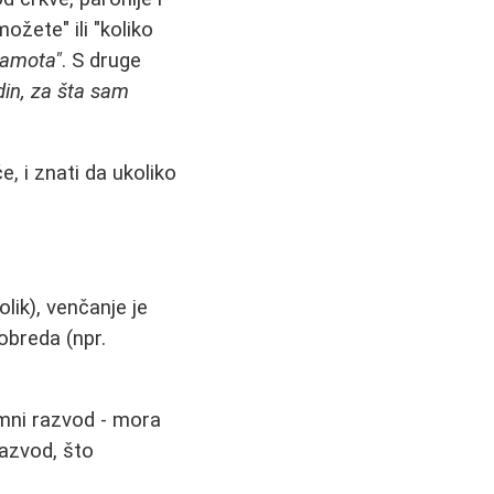
ožete" ili "koliko
sramota"
. S druge
din, za šta sam
, i znati da ukoliko
lik), venčanje je
obreda (npr.
umni razvod - mora
razvod, što