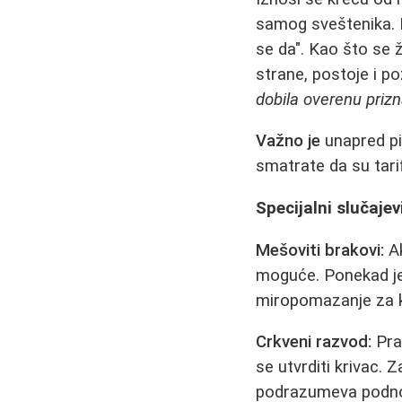
samog sveštenika. Ne
se da". Kao što se 
strane, postoje i po
dobila overenu prizn
Važno je
unapred pit
smatrate da su tari
Specijalni slučajev
Mešoviti brakovi:
Ak
moguće. Ponekad je 
miropomazanje za ka
Crkveni razvod:
Pra
se utvrditi krivac. 
podrazumeva podnoš