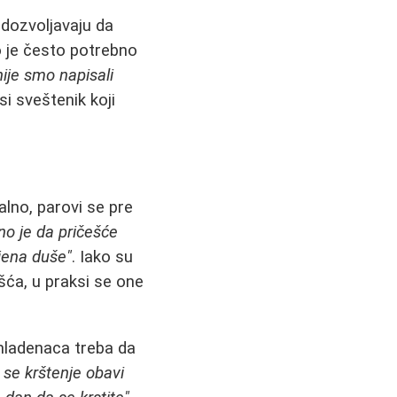
i dozvoljavaju da
to je često potrebno
nije smo napisali
i sveštenik koji
alno, parovi se pre
no je da pričešće
ijena duše"
. Iako su
šća, u praksi se one
mladenaca treba da
a se krštenje obavi