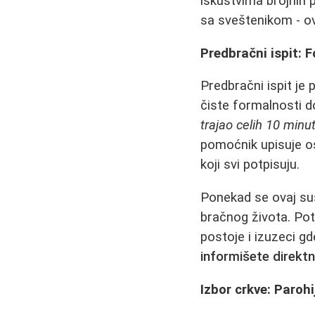
iskustvima brojnih 
sa sveštenikom - o
Predbračni ispit: 
Predbračni ispit je
čiste formalnosti d
trajao celih 10 minu
pomoćnik upisuje o
koji svi potpisuju.
Ponekad se ovaj sus
bračnog života. Pot
postoje i izuzeci g
informišete direktn
Izbor crkve: Parohi