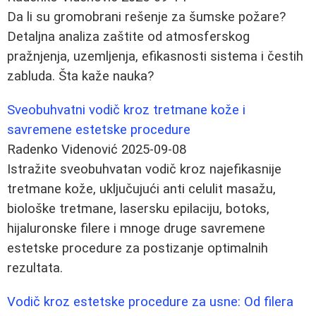
Da li su gromobrani rešenje za šumske požare?
Detaljna analiza zaštite od atmosferskog
pražnjenja, uzemljenja, efikasnosti sistema i čestih
zabluda. Šta kaže nauka?
Sveobuhvatni vodič kroz tretmane kože i
savremene estetske procedure
Radenko Videnović
2025-09-08
Istražite sveobuhvatan vodič kroz najefikasnije
tretmane kože, uključujući anti celulit masažu,
biološke tretmane, lasersku epilaciju, botoks,
hijaluronske filere i mnoge druge savremene
estetske procedure za postizanje optimalnih
rezultata.
Vodič kroz estetske procedure za usne: Od filera