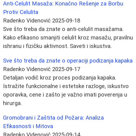
Anti-Celulit Masaža: Konačno Rešenje za Borbu
Protiv Celulita
Radenko Videnović
2025-09-18
Sve što treba da znate o anti-celulit masažama.
Kako efikasno smanjiti celulit kroz masažu, pravilnu
ishranu i fizičku aktivnost. Saveti i iskustva.
Sve što treba da znate o operaciji podizanja kapaka
Radenko Videnović
2025-09-17
Detaljan vodič kroz proces podizanja kapaka.
Istražite funkcionalne i estetske razloge, iskustvo
oporavka, cene i zašto je važno imati poverenja u
hirurga.
Gromobrani i Zaštita od Požara: Analiza
Efikasnosti i Mitova
Radenko Videnović
2025-09-14