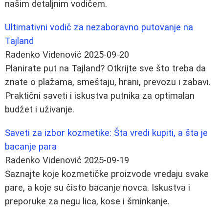
našim detaljnim vodičem.
Ultimativni vodič za nezaboravno putovanje na
Tajland
Radenko Videnović
2025-09-20
Planirate put na Tajland? Otkrijte sve što treba da
znate o plažama, smeštaju, hrani, prevozu i zabavi.
Praktični saveti i iskustva putnika za optimalan
budžet i uživanje.
Saveti za izbor kozmetike: Šta vredi kupiti, a šta je
bacanje para
Radenko Videnović
2025-09-19
Saznajte koje kozmetičke proizvode vredaju svake
pare, a koje su čisto bacanje novca. Iskustva i
preporuke za negu lica, kose i šminkanje.