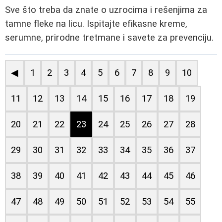
Sve što treba da znate o uzrocima i rešenjima za
tamne fleke na licu. Ispitajte efikasne kreme,
serumne, prirodne tretmane i savete za prevenciju.
◀
1
2
3
4
5
6
7
8
9
10
11
12
13
14
15
16
17
18
19
20
21
22
23
24
25
26
27
28
29
30
31
32
33
34
35
36
37
38
39
40
41
42
43
44
45
46
47
48
49
50
51
52
53
54
55