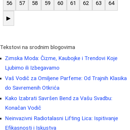
56
57
58
59
60
61
62
63
64
▶
Tekstovi na srodnim blogovima
Zimska Moda: Čizme, Kaubojke i Trendovi Koje
Ljubimo ili Izbegavamo
Vaš Vodič za Omiljene Parfeme: Od Trajnih Klasika
do Savremenih Otkrića
Kako Izabrati Savršen Bend za Vašu Svadbu:
Konačan Vodič
Neinvazivni Radiotalasni Lifting Lica: Ispitivanje
Efikasnosti i Iskustva