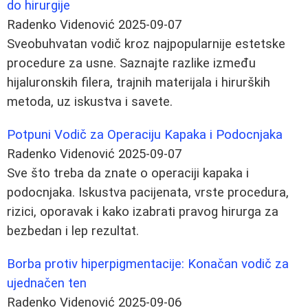
do hirurgije
Radenko Videnović
2025-09-07
Sveobuhvatan vodič kroz najpopularnije estetske
procedure za usne. Saznajte razlike između
hijaluronskih filera, trajnih materijala i hirurških
metoda, uz iskustva i savete.
Potpuni Vodič za Operaciju Kapaka i Podocnjaka
Radenko Videnović
2025-09-07
Sve što treba da znate o operaciji kapaka i
podocnjaka. Iskustva pacijenata, vrste procedura,
rizici, oporavak i kako izabrati pravog hirurga za
bezbedan i lep rezultat.
Borba protiv hiperpigmentacije: Konačan vodič za
ujednačen ten
Radenko Videnović
2025-09-06