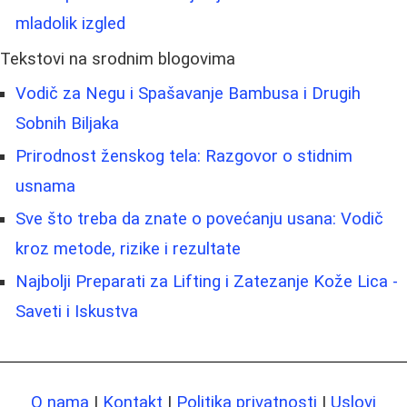
mladolik izgled
Tekstovi na srodnim blogovima
Vodič za Negu i Spašavanje Bambusa i Drugih
Sobnih Biljaka
Prirodnost ženskog tela: Razgovor o stidnim
usnama
Sve što treba da znate o povećanju usana: Vodič
kroz metode, rizike i rezultate
Najbolji Preparati za Lifting i Zatezanje Kože Lica -
Saveti i Iskustva
O nama
|
Kontakt
|
Politika privatnosti
|
Uslovi