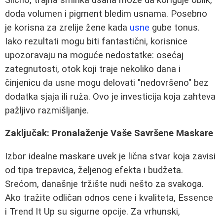
doda volumen i pigment bledim usnama. Posebno
je korisna za zrelije žene kada
usne
gube tonus.
Iako rezultati mogu biti fantastični, korisnice
upozoravaju na moguće nedostatke: osećaj
zategnutosti, otok koji traje nekoliko dana i
činjenicu da usne mogu delovati "nedovršeno" bez
dodatka sjaja ili ruža. Ovo je investicija koja zahteva
pažljivo razmišljanje.
Zaključak: Pronalaženje Vaše Savršene Maskare
Izbor idealne maskare uvek je lična stvar koja zavisi
od tipa trepavica, željenog efekta i budžeta.
Srećom, današnje tržište nudi nešto za svakoga.
Ako tražite odličan odnos cene i kvaliteta, Essence
i Trend It Up su sigurne opcije. Za vrhunski,