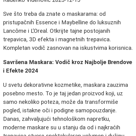
Sve što treba da znate o maskarama: od
pristupačnih Essence i Maybelline do luksuznih
Lancôme i L’Oreal. Otkrijte tajne postojanih
trepavica, 3D efekta i magnetnih trepavica.
Kompletan vodič zasnovan na iskustvima korisnica.
Savršena Maskara: Vodič kroz Najbolje Brendove
i Efekte 2024
U svetu dekorativne kozmetike, maskara zauzima
posebno mesto. To je taj jedan proizvod koji, uz
samo nekoliko poteza, može da transformiše
pogled, istakne oči i podigne samopouzdanje.
Danas, zahvaljujući tehnološkom napretku,
moderne maskare su u stanju da od i najkraćih
trepavica stvore spektakularan volumen i dužinu,