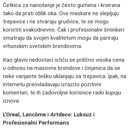
Četkica za nanošenje je često gumena i kreirana
tako da prati oblik oka. Ove maskare ne slepljuju
trepavice i ne stvaraju grudvice, te se mogu
koristiti svakodnevno. Čak i profesionalni šminkeri
smatraju da svojim kvalitetom mogu da pariraju
vrhunskim svetskim brendovima.
Kao glavni nedostaci ističu se prilično visoka cena
u odnosu na masovne brendove i činjenica da se
neke varijante teško uklanjaju sa trepavica. Ipak, na
internetu preovladavaju izrazito pozitivni
komentari, te ih zadovoljne korisnice rado kupuju
iznova.
L’Oreal, Lancôme i Artdeco: Luksuz i
Profesionalni Performans