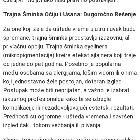
Trajna Šminka Očiju i Usana: Dugoročno Rešenje
Za one koji žele da uštede vreme ujutru i uvek budu
spremane,
trajna šminka
predstavlja izazovnu, ali
privlačnu opciju.
Trajna šminka eyelinera
(mikropigmentacija) kreira efekat ajlajnera koji traje
od jedne do pet godina. Posebno je popularna
među osobama sa alergijama, lošim vidom ili onima
koji jednostavno žele postojan, doteran izgled.
Postupak može biti neprijatan, a važno je izabrati
iskusnog profesionalca kako bi se izbegle
komplikacije ili nezadovoljavajući estetski rezultati.
Prednosti su ogromne - ušteda vremena i savršen
izgled čak i tokom vežbanja ili plivanja.
Slično, trajna šminka usana može da koriguje oblik,