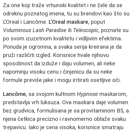
Za one koji traže vrhunski kvalitet i ne žele da se
odreknu poznatog imena, tu su brendovi kao što su
L’Oreal i Lancôme.
L’Oreal maskare
, poput
Voluminous Lash Paradise
ili
Telescopic
, poznate su
po svom izuzetnom kvalitetu i vidljivim efektima.
Ponuda je ogromna, a svaka serija kreirana je da
pruži različiti izgled. Korisnice hvale njihovu
sposobnost da izduže i daju volumen, ali neke
napominju visoku cenu i činjenicu da su neke
formule previše jake i mogu iritirati osetljive oči.
Lancôme
, sa svojom kultnom
Hypnose
maskarom,
predstavlja vrh luksuza. Ova maskara daje volumen
bez grudvica, formulisana je sa provitaminom B5, a
njena četkica precizno i ravnomerno oblaže svaku
trepavicu. Iako je cena visoka, korisnice smatraju