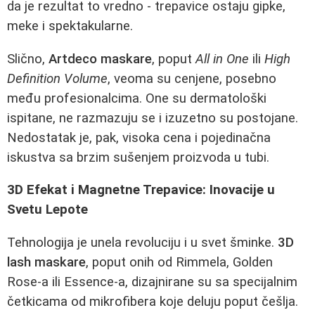
da je rezultat to vredno - trepavice ostaju gipke,
meke i spektakularne.
Slično,
Artdeco maskare
, poput
All in One
ili
High
Definition Volume
, veoma su cenjene, posebno
među profesionalcima. One su dermatološki
ispitane, ne razmazuju se i izuzetno su postojane.
Nedostatak je, pak, visoka cena i pojedinačna
iskustva sa brzim sušenjem proizvoda u tubi.
3D Efekat i Magnetne Trepavice: Inovacije u
Svetu Lepote
Tehnologija je unela revoluciju i u svet šminke.
3D
lash maskare
, poput onih od Rimmela, Golden
Rose-a ili Essence-a, dizajnirane su sa specijalnim
četkicama od mikrofibera koje deluju poput češlja.