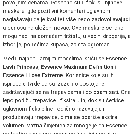
povoljnim cenama. Posebno su u fokusu njihove
maskare, gde pozitivni komentari uglavnom
naglašavaju da je kvalitet
više nego zadovoljavajući
u odnosu na uloženi novac. Ove maskare se lako
mogu naći na domaćem tržištu, u većini drogerija, a
izbor je, po rečima kupaca, zaista ogroman.
Među najpopularnijim modelima ističu se
Essence
Lash Princess
,
Essence Maximum Definition
i
Essence I Love Extreme
. Korisnice koje su ih
isprobale tvrde da su izuzetno postojane,
zadržavajući se na trepavicama i do osam sati. One
lepo podižu trepavice i fiksiraju ih, dok su četkice
uglavnom fleksibilne i odlično razdvajaju i
produžavaju trepavice, čime se postiže ekstra
volumen. Važna činjenica za mnoge je da Essence
ne testira svoje proizvode na životinjama, što