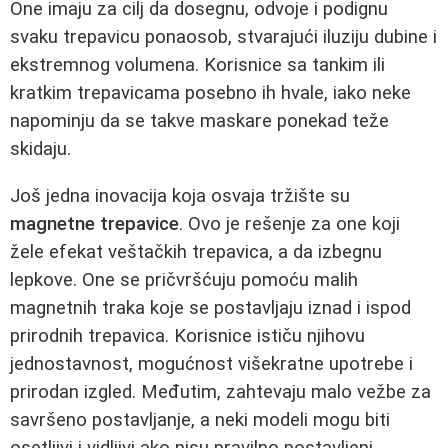
One imaju za cilj da dosegnu, odvoje i podignu
svaku trepavicu ponaosob, stvarajući iluziju dubine i
ekstremnog volumena. Korisnice sa tankim ili
kratkim trepavicama posebno ih hvale, iako neke
napominju da se takve maskare ponekad teže
skidaju.
Još jedna inovacija koja osvaja tržište su
magnetne trepavice
. Ovo je rešenje za one koji
žele efekat veštačkih trepavica, a da izbegnu
lepkove. One se pričvršćuju pomoću malih
magnetnih traka koje se postavljaju iznad i ispod
prirodnih trepavica. Korisnice ističu njihovu
jednostavnost, mogućnost višekratne upotrebe i
prirodan izgled. Međutim, zahtevaju malo vežbe za
savršeno postavljanje, a neki modeli mogu biti
osetljivi i vidljivi ako nisu pravilno postavljeni.