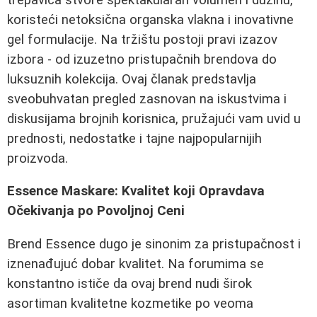
koristeći netoksična organska vlakna i inovativne
gel formulacije. Na tržištu postoji pravi izazov
izbora - od izuzetno pristupačnih brendova do
luksuznih kolekcija. Ovaj članak predstavlja
sveobuhvatan pregled zasnovan na iskustvima i
diskusijama brojnih korisnica, pružajući vam uvid u
prednosti, nedostatke i tajne najpopularnijih
proizvoda.
Essence Maskare: Kvalitet koji Opravdava
Očekivanja po Povoljnoj Ceni
Brend Essence dugo je sinonim za pristupačnost i
iznenađujuć dobar kvalitet. Na forumima se
konstantno ističe da ovaj brend nudi širok
asortiman kvalitetne kozmetike po veoma