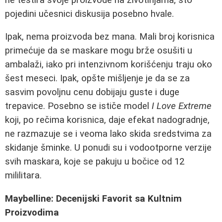
pojedini učesnici diskusija posebno hvale.
Ipak, nema proizvoda bez mana. Mali broj korisnica
primećuje da se maskare mogu brže osušiti u
ambalaži, iako pri intenzivnom korišćenju traju oko
šest meseci. Ipak, opšte mišljenje je da se za
sasvim povoljnu cenu dobijaju guste i duge
trepavice. Posebno se ističe model
I Love Extreme
koji, po rečima korisnica, daje efekat nadogradnje,
ne razmazuje se i veoma lako skida sredstvima za
skidanje šminke. U ponudi su i vodootporne verzije
svih maskara, koje se pakuju u bočice od 12
mililitara.
Maybelline: Decenijski Favorit sa Kultnim
Proizvodima