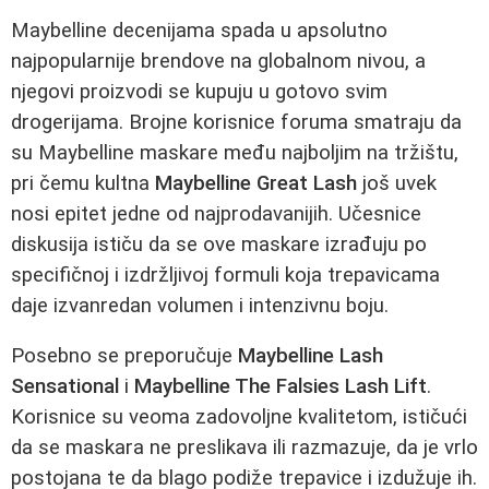
Maybelline decenijama spada u apsolutno
najpopularnije brendove na globalnom nivou, a
njegovi proizvodi se kupuju u gotovo svim
drogerijama. Brojne korisnice foruma smatraju da
su Maybelline maskare među najboljim na tržištu,
pri čemu kultna
Maybelline Great Lash
još uvek
nosi epitet jedne od najprodavanijih. Učesnice
diskusija ističu da se ove maskare izrađuju po
specifičnoj i izdržljivoj formuli koja trepavicama
daje izvanredan volumen i intenzivnu boju.
Posebno se preporučuje
Maybelline Lash
Sensational
i
Maybelline The Falsies Lash Lift
.
Korisnice su veoma zadovoljne kvalitetom, ističući
da se maskara ne preslikava ili razmazuje, da je vrlo
postojana te da blago podiže trepavice i izdužuje ih.