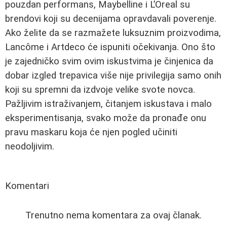
pouzdan performans, Maybelline i L’Oreal su
brendovi koji su decenijama opravdavali poverenje.
Ako želite da se razmažete luksuznim proizvodima,
Lancôme i Artdeco će ispuniti očekivanja. Ono što
je zajedničko svim ovim iskustvima je činjenica da
dobar izgled trepavica više nije privilegija samo onih
koji su spremni da izdvoje velike svote novca.
Pažljivim istraživanjem, čitanjem iskustava i malo
eksperimentisanja, svako može da pronađe onu
pravu maskaru koja će njen pogled učiniti
neodoljivim.
Komentari
Trenutno nema komentara za ovaj članak.