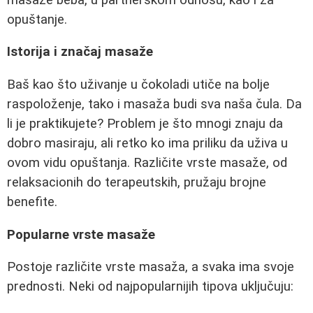
opuštanje.
Istorija i značaj masaže
Baš kao što uživanje u čokoladi utiče na bolje
raspoloženje, tako i masaža budi sva naša čula. Da
li je praktikujete? Problem je što mnogi znaju da
dobro masiraju, ali retko ko ima priliku da uživa u
ovom vidu opuštanja. Različite vrste masaže, od
relaksacionih do terapeutskih, pružaju brojne
benefite.
Popularne vrste masaže
Postoje različite vrste masaža, a svaka ima svoje
prednosti. Neki od najpopularnijih tipova uključuju: