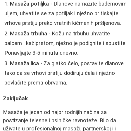
Masaža potiljka
- Dlanove namazite bademovim
uljem, uhvatite se za potiljak i nježno pritiskajte
vrhove prstiju preko vratnih kičmenih pršljenova.
Masaža trbuha
- Kožu na trbuhu uhvatite
palcem i kažiprstom, nježno je podignite i spustite.
Ponavljajte 3-5 minuta dnevno.
Masaža lica
- Za glatko čelo, postavite dlanove
tako da se vrhovi prstiju dodiruju čela i nježno
povlačite prema obrvama.
Zaključak
Masaža je jedan od najprirodnijih načina za
postizanje telesne i psihičke ravnoteže. Bilo da
uživate u profesionalnoj masaži, partnerskoj ili