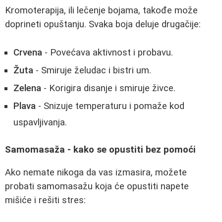
Kromoterapija, ili lečenje bojama, takođe može
doprineti opuštanju. Svaka boja deluje drugačije:
Crvena
- Povećava aktivnost i probavu.
Žuta
- Smiruje želudac i bistri um.
Zelena
- Korigira disanje i smiruje živce.
Plava
- Snizuje temperaturu i pomaže kod
uspavljivanja.
Samomasaža - kako se opustiti bez pomoći
Ako nemate nikoga da vas izmasira, možete
probati samomasažu koja će opustiti napete
mišiće i rešiti stres: