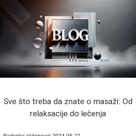
Sve što treba da znate o masaži: Od
relaksacije do lečenja
Radenko Videnović
2024-05-22