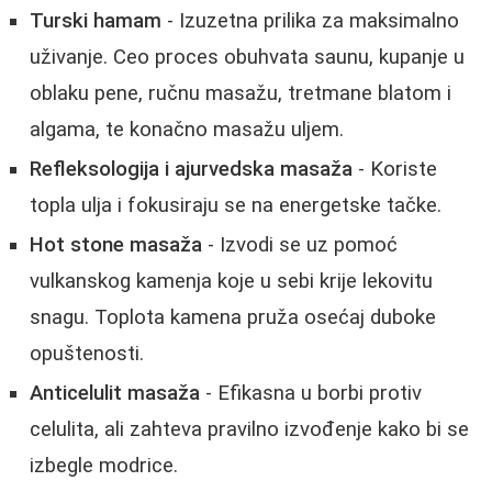
Turski hamam
- Izuzetna prilika za maksimalno
uživanje. Ceo proces obuhvata saunu, kupanje u
oblaku pene, ručnu masažu, tretmane blatom i
algama, te konačno masažu uljem.
Refleksologija i ajurvedska masaža
- Koriste
topla ulja i fokusiraju se na energetske tačke.
Hot stone masaža
- Izvodi se uz pomoć
vulkanskog kamenja koje u sebi krije lekovitu
snagu. Toplota kamena pruža osećaj duboke
opuštenosti.
Anticelulit masaža
- Efikasna u borbi protiv
celulita, ali zahteva pravilno izvođenje kako bi se
izbegle modrice.