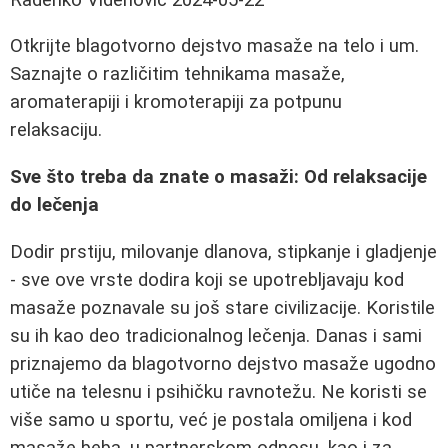
Otkrijte blagotvorno dejstvo masaže na telo i um.
Saznajte o različitim tehnikama masaže,
aromaterapiji i kromoterapiji za potpunu
relaksaciju.
Sve što treba da znate o masaži: Od relaksacije
do lečenja
Dodir prstiju, milovanje dlanova, stipkanje i gladjenje
- sve ove vrste dodira koji se upotrebljavaju kod
masaže poznavale su još stare civilizacije. Koristile
su ih kao deo tradicionalnog lečenja. Danas i sami
priznajemo da blagotvorno dejstvo masaže ugodno
utiče na telesnu i psihičku ravnotežu. Ne koristi se
više samo u sportu, već je postala omiljena i kod
masaže beba, u partnerskom odnosu, kao i za