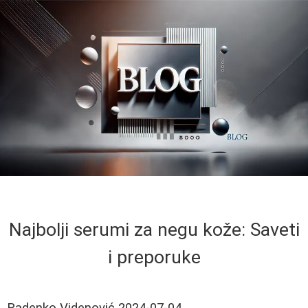
Najbolji serumi za negu kože: Saveti
i preporuke
Radenko Videnović
2024-07-04