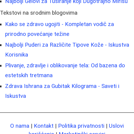
Najbolji Gelovi za Tuširanje koji Dugotrajno Mirišu
Tekstovi na srodnim blogovima
Kako se zdravo ugojiti - Kompletan vodič za
prirodno povećanje težine
Najbolji Puderi za Različite Tipove Kože - Iskustva
Korisnika
Plivanje, zdravlje i oblikovanje tela: Od bazena do
estetskih tretmana
Zdrava Ishrana za Gubitak Kilograma - Saveti i
Iskustva
O nama
|
Kontakt
|
Politika privatnosti
|
Uslovi