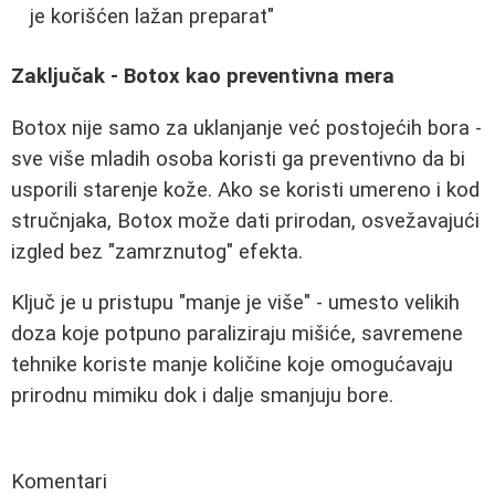
je korišćen lažan preparat"
Zaključak - Botox kao preventivna mera
Botox nije samo za uklanjanje već postojećih bora -
sve više mladih osoba koristi ga preventivno da bi
usporili starenje kože. Ako se koristi umereno i kod
stručnjaka, Botox može dati prirodan, osvežavajući
izgled bez "zamrznutog" efekta.
Ključ je u pristupu "manje je više" - umesto velikih
doza koje potpuno paraliziraju mišiće, savremene
tehnike koriste manje količine koje omogućavaju
prirodnu mimiku dok i dalje smanjuju bore.
Komentari