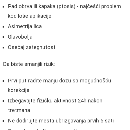
Pad obrva ili kapaka (ptosis) - najčešći problem
kod loše aplikacije
Asimetrija lica
Glavobolja
Osećaj zategnutosti
Da biste smanjili rizik:
Prvi put radite manju dozu sa mogućnošću
korekcije
Izbegavajte fizičku aktivnost 24h nakon
tretmana
Ne dodirujte mesta ubrizgavanja prvih 6 sati