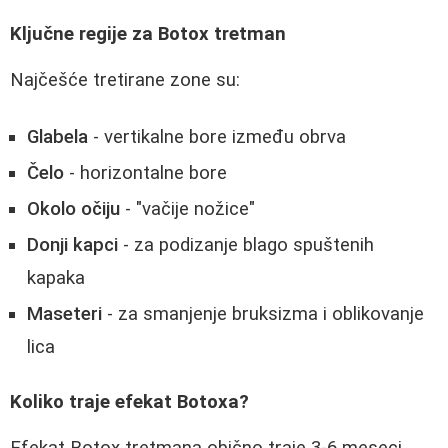
Ključne regije za Botox tretman
Najčešće tretirane zone su:
Glabela
- vertikalne bore između obrva
Čelo
- horizontalne bore
Okolo očiju
- "vačije nožice"
Donji kapci
- za podizanje blago spuštenih
kapaka
Maseteri
- za smanjenje bruksizma i oblikovanje
lica
Koliko traje efekat Botoxa?