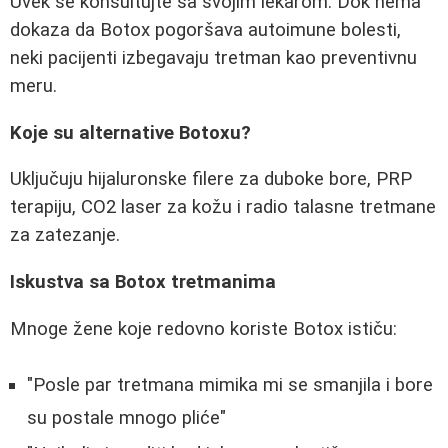
Uvek se konsultujte sa svojim lekarom. Dok nema
dokaza da Botox pogoršava autoimune bolesti,
neki pacijenti izbegavaju tretman kao preventivnu
meru.
Koje su alternative Botoxu?
Uključuju hijaluronske filere za duboke bore, PRP
terapiju, CO2 laser za kožu i radio talasne tretmane
za zatezanje.
Iskustva sa Botox tretmanima
Mnoge žene koje redovno koriste Botox ističu:
"Posle par tretmana mimika mi se smanjila i bore
su postale mnogo pliće"