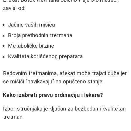
Efekat Botox tretmana obično traje 3-6 meseci,
zavisi od:
Jačine vaših mišića
Broja prethodnih tretmana
Metaboličke brzine
Kvaliteta korišćenog preparata
Redovnim tretmanima, efekat može trajati duže jer
se mišići "navikavaju" na opušteno stanje.
Kako izabrati pravu ordinaciju i lekara?
Izbor stručnjaka je ključan za bezbedan i kvalitetan
tretman: