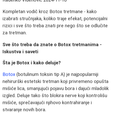
Kompletan vodič kroz Botox tretmane - kako
izabrati stručnjaka, koliko traje efekat, potencijalni
rizici i sve što treba znati pre nego što se odlučite
za tretman.
Sve što treba da znate o Botox tretmanima -
Iskustva i saveti
Šta je Botox i kako deluje?
Botox
(botulinum toksin tip A) je najpopularniji
nehirurški estetski tretman koji privremeno opušta
mišiće lica, smanjujući pojavu bora i dajući mladolik
izgled. Deluje tako što blokira nerve koji kontrolišu
mišiće, sprečavajući njihovo kontrahiranje i
stvaranje novih bora.