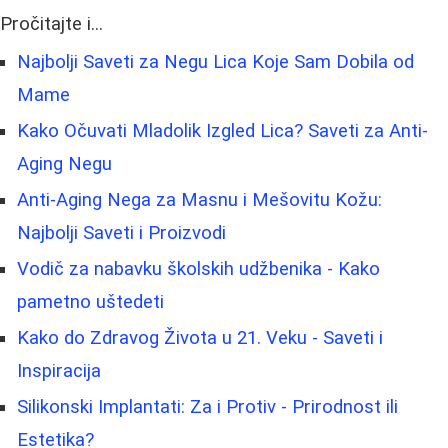
Pročitajte i...
Najbolji Saveti za Negu Lica Koje Sam Dobila od
Mame
Kako Očuvati Mladolik Izgled Lica? Saveti za Anti-
Aging Negu
Anti-Aging Nega za Masnu i Mešovitu Kožu:
Najbolji Saveti i Proizvodi
Vodič za nabavku školskih udžbenika - Kako
pametno uštedeti
Kako do Zdravog Života u 21. Veku - Saveti i
Inspiracija
Silikonski Implantati: Za i Protiv - Prirodnost ili
Estetika?