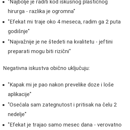
"Najbolje je raditi kod iskusnog plastičnog
hirurga - razlika je ogromna"
"Efekat mi traje oko 4 meseca, radim ga 2 puta
godišnje"
"Najvažnije je ne štedeti na kvalitetu - jeftini
preparati mogu biti rizični"
Negativna iskustva obično uključuju:
"Kapak mi je pao nakon prevelike doze i loše
aplikacije"
"Osećala sam zategnutost i pritisak na čelu 2
nedelje"
"Efekat je trajao samo mesec dana - verovatno