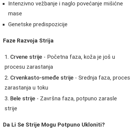
Intenzivno vežbanje i naglo povećanje mišićne
mase
Genetske predispozicije
Faze Razvoja Strija
Crvene strije
- Početna faza, koža je još u
procesu zarastanja
Crvenkasto-smeđe strije
- Srednja faza, proces
zarastanja u toku
Bele strije
- Završna faza, potpuno zarasle
strije
Da Li Se Strije Mogu Potpuno Ukloniti?