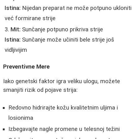
Istina:
Nijedan preparat ne može potpuno ukloniti
već formirane strije
Mit:
Sunčanje potpuno prikriva strije
Istina:
Sunčanje može učiniti bele strije još
vidljivijim
Preventivne Mere
Iako genetski faktor igra veliku ulogu, možete
smanjiti rizik od pojave strija:
Redovno hidrirajte kožu kvalitetnim uljima i
losionima
Izbegavajte nagle promene u telesnoj težini