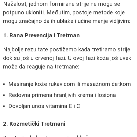
Nažalost, jednom formirane strije ne mogu se
potpuno ukloniti. Međutim, postoje metode koje
mogu značajno da ih ublaže i učine manje vidljivim:
1. Rana Prevencija i Tretman
Najbolje rezultate postižemo kada tretiramo strije
dok su još u crvenoj fazi. U ovoj fazi koža još uvek
može da reaguje na tretmane:
Masiranje kože rukavicom ili masažnom četkom
Redovna primena hranljivih krema i losiona
Dovoljan unos vitamina E i C
2. Kozmetički Tretmani