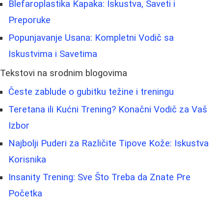
Blefaroplastika Kapaka: Iskustva, Saveti i
Preporuke
Popunjavanje Usana: Kompletni Vodič sa
Iskustvima i Savetima
Tekstovi na srodnim blogovima
Česte zablude o gubitku težine i treningu
Teretana ili Kućni Trening? Konačni Vodič za Vaš
Izbor
Najbolji Puderi za Različite Tipove Kože: Iskustva
Korisnika
Insanity Trening: Sve Što Treba da Znate Pre
Početka