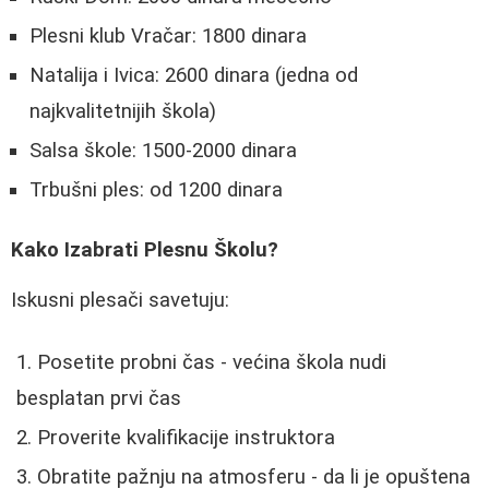
Plesni klub Vračar: 1800 dinara
Natalija i Ivica: 2600 dinara (jedna od
najkvalitetnijih škola)
Salsa škole: 1500-2000 dinara
Trbušni ples: od 1200 dinara
Kako Izabrati Plesnu Školu?
Iskusni plesači savetuju:
Posetite probni čas - većina škola nudi
besplatan prvi čas
Proverite kvalifikacije instruktora
Obratite pažnju na atmosferu - da li je opuštena