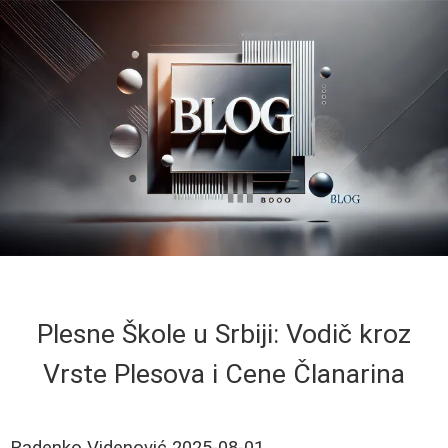
Plesne Škole u Srbiji: Vodič kroz
Vrste Plesova i Cene Članarina
Radenko Videnović
2025-08-01