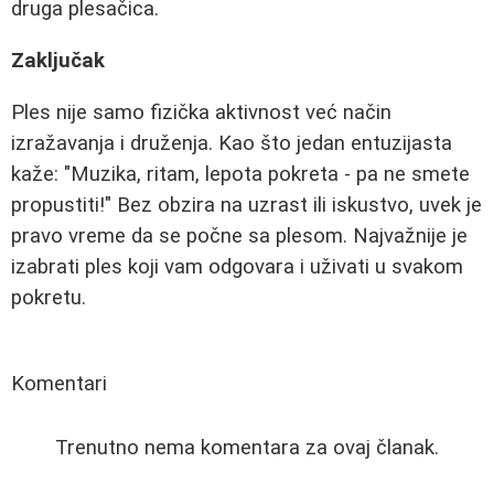
druga plesačica.
Zaključak
Ples nije samo fizička aktivnost već način
izražavanja i druženja. Kao što jedan entuzijasta
kaže: "Muzika, ritam, lepota pokreta - pa ne smete
propustiti!" Bez obzira na uzrast ili iskustvo, uvek je
pravo vreme da se počne sa plesom. Najvažnije je
izabrati ples koji vam odgovara i uživati u svakom
pokretu.
Komentari
Trenutno nema komentara za ovaj članak.