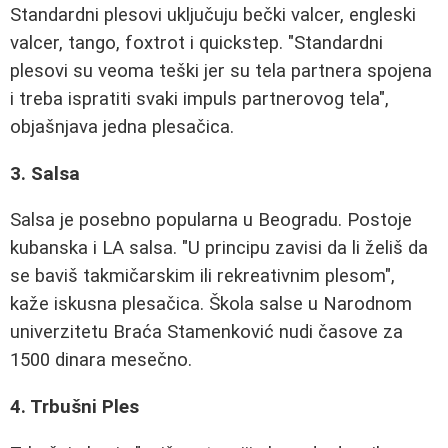
Standardni plesovi uključuju bečki valcer, engleski
valcer, tango, foxtrot i quickstep. "Standardni
plesovi su veoma teški jer su tela partnera spojena
i treba ispratiti svaki impuls partnerovog tela",
objašnjava jedna plesačica.
3. Salsa
Salsa je posebno popularna u Beogradu. Postoje
kubanska i LA salsa. "U principu zavisi da li želiš da
se baviš takmičarskim ili rekreativnim plesom",
kaže iskusna plesačica. Škola salse u Narodnom
univerzitetu Braća Stamenković nudi časove za
1500 dinara mesečno.
4. Trbušni Ples