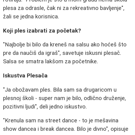
plesa za odrasle, čak ni za rekreativno bavljenje",
žali se jedna korisnica.
Koji ples izabrati za početak?
"Najbolje bi bilo da kreneš na salsu ako hoćeš što
pre da naučiš da igraš", savetuje iskusni plesač.
Salsa se smatra lakšom za početnike.
Iskustva Plesača
"Ja obožavam ples. Bila sam sa drugaricom u
plesnoj školi - super nam je bilo, odlično druženje,
pozitivni ljudi", deli jedno iskustvo.
"Krenula sam na street dance - to je mešavina
show dancea i break dancea. Bilo je divno", opisuje