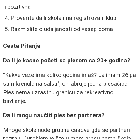
i pozitivna
Proverite da li škola ima registrovani klub
Razmislite o udaljenosti od vašeg doma
Česta Pitanja
Da li je kasno početi sa plesom sa 20+ godina?
"Kakve veze ima koliko godina imaš? Ja imam 26 pa
sam krenula na salsu", ohrabruje jedna plesačica.
Ples nema uzrastnu granicu za rekreativno
bavljenje.
Da li mogu naučiti ples bez partnera?
Mnoge škole nude grupne časove gde se partneri
rotiraju. "Problem je što u mom gradu nema škola