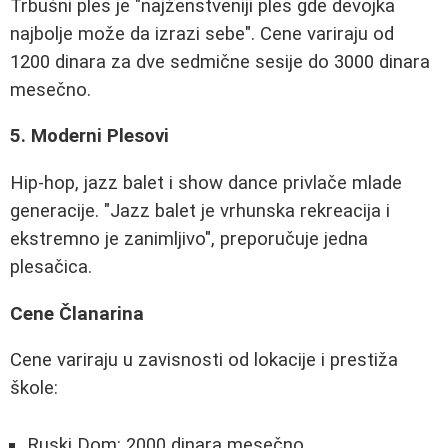
Trbušni ples je "najženstveniji ples gde devojka
najbolje može da izrazi sebe". Cene variraju od
1200 dinara za dve sedmične sesije do 3000 dinara
mesečno.
5. Moderni Plesovi
Hip-hop, jazz balet i show dance privlače mlade
generacije. "Jazz balet je vrhunska rekreacija i
ekstremno je zanimljivo", preporučuje jedna
plesačica.
Cene Članarina
Cene variraju u zavisnosti od lokacije i prestiža
škole:
Ruski Dom: 2000 dinara mesečno