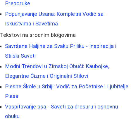
Preporuke
Popunjavanje Usana: Kompletni Vodič sa
Iskustvima i Savetima
Tekstovi na srodnim blogovima
Savršene Haljine za Svaku Priliku - Inspiracija i
Stilski Saveti
Modni Trendovi u Zimskoj Obući: Kaubojke,
Elegantne Čizme i Originalni Stilovi
Plesne Škole u Srbiji: Vodič za Početnike i Ljubitelje
Plesa
Vaspitavanje psa - Saveti za dresuru i osnovnu
obuku