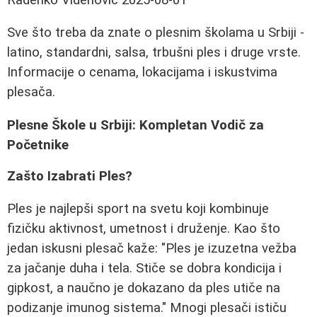
Sve što treba da znate o plesnim školama u Srbiji -
latino, standardni, salsa, trbušni ples i druge vrste.
Informacije o cenama, lokacijama i iskustvima
plesača.
Plesne Škole u Srbiji: Kompletan Vodič za
Početnike
Zašto Izabrati Ples?
Ples je najlepši sport na svetu koji kombinuje
fizičku aktivnost, umetnost i druženje. Kao što
jedan iskusni plesač kaže: "Ples je izuzetna vežba
za jačanje duha i tela. Stiče se dobra kondicija i
gipkost, a naučno je dokazano da ples utiče na
podizanje imunog sistema." Mnogi plesači ističu