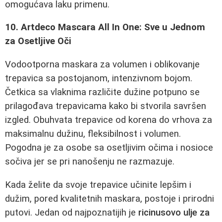
omogućava laku primenu.
10. Artdeco Mascara All In One: Sve u Jednom
za Osetljive Oči
Vodootporna maskara za volumen i oblikovanje
trepavica sa postojanom, intenzivnom bojom.
Četkica sa vlaknima različite dužine potpuno se
prilagođava trepavicama kako bi stvorila savršen
izgled. Obuhvata trepavice od korena do vrhova za
maksimalnu dužinu, fleksibilnost i volumen.
Pogodna je za osobe sa osetljivim očima i nosioce
sočiva jer se pri nanošenju ne razmazuje.
Kada želite da svoje trepavice učinite lepšim i
dužim, pored kvalitetnih maskara, postoje i prirodni
putovi. Jedan od najpoznatijih je
ricinusovo ulje za