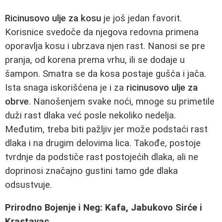
Ricinusovo ulje za kosu
je još jedan favorit.
Korisnice svedoče da njegova redovna primena
oporavlja kosu i ubrzava njen rast. Nanosi se pre
pranja, od korena prema vrhu, ili se dodaje u
šampon. Smatra se da kosa postaje gušća i jača.
Ista snaga iskorišćena je i za
ricinusovo ulje za
obrve
. Nanošenjem svake noći, mnoge su primetile
duži rast dlaka već posle nekoliko nedelja.
Međutim, treba biti pažljiv jer može podstaći rast
dlaka i na drugim delovima lica. Takođe, postoje
tvrdnje da podstiče rast postojećih dlaka, ali ne
doprinosi značajno gustini tamo gde dlaka
odsustvuje.
Prirodno Bojenje i Neg: Kafa, Jabukovo Sirće i
Krastavac