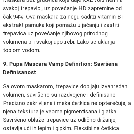
svakoj trepavici, uz povećanje HD zapremine od
čak 94%. Ova maskara za negu sadrži vitamin B i
ekstrakt pamuka koji pomažu u jačanju i zaštiti
trepavica uz povećanje njihovog prirodnog
volumena pri svakoj upotrebi. Lako se uklanja
toplom vodom.
9. Pupa Mascara Vamp Definition: Savršena
Definisanost
Sa ovom maskarom, trepavice dobijaju izvanredan
volumen, savršeno su razdvojene i definisane.
Precizno zakrivljena i meka četkica ne opterećuje, a
njena tekstura je veoma pigmentisana i glatka.
Savršeno oblaže trepavice uz odlično držanje,
ostavljajući ih lepim i gipkim. Fleksibilna četkica