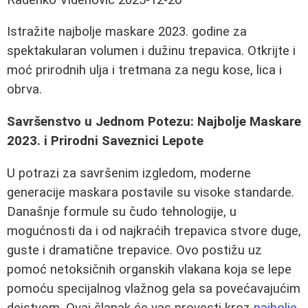
Istražite najbolje maskare 2023. godine za
spektakularan volumen i dužinu trepavica. Otkrijte i
moć prirodnih ulja i tretmana za negu kose, lica i
obrva.
Savršenstvo u Jednom Potezu: Najbolje Maskare
2023. i Prirodni Saveznici Lepote
U potrazi za savršenim izgledom, moderne
generacije maskara postavile su visoke standarde.
Današnje formule su čudo tehnologije, u
mogućnosti da i od najkraćih trepavica stvore duge,
guste i dramatične trepavice. Ovo postižu uz
pomoć netoksičnih organskih vlakana koja se lepe
pomoću specijalnog vlažnog gela sa povećavajućim
dejstvom. Ovaj članak će vas provesti kroz
najbolje