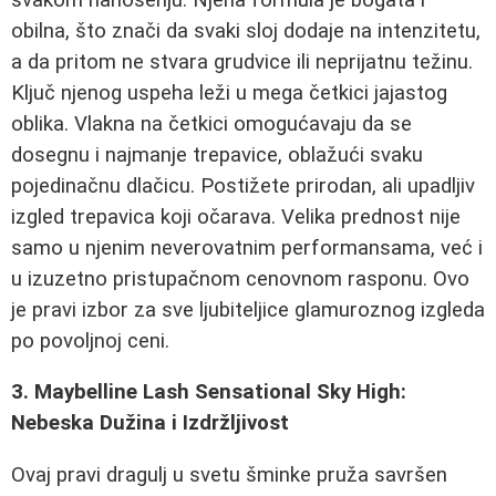
obilna, što znači da svaki sloj dodaje na intenzitetu,
a da pritom ne stvara grudvice ili neprijatnu težinu.
Ključ njenog uspeha leži u mega četkici jajastog
oblika. Vlakna na četkici omogućavaju da se
dosegnu i najmanje trepavice, oblažući svaku
pojedinačnu dlačicu. Postižete prirodan, ali upadljiv
izgled trepavica koji očarava. Velika prednost nije
samo u njenim neverovatnim performansama, već i
u izuzetno pristupačnom cenovnom rasponu. Ovo
je pravi izbor za sve ljubiteljice glamuroznog izgleda
po povoljnoj ceni.
3. Maybelline Lash Sensational Sky High:
Nebeska Dužina i Izdržljivost
Ovaj pravi dragulj u svetu šminke pruža savršen