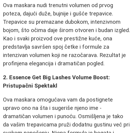
Ova maskara nudi trenutni volumen od prvog
poteza, dajući duže, bujnije i gušće trepavice.
Trepavice su premazane dubokom, intenzivnom
bojom, što očima daje širom otvoren i budan izgled.
Kao i svaki proizvod ove prestižne kuće, ona
predstavlja savršen spoj četke i formule za
intenzivan volumen koji ne razočarava. Rezultat je
profinjena elegancija i dramatičan pogled.
2. Essence Get Big Lashes Volume Boost:
Pristupačni Spektakl
Ova maskara omogućava vam da postignete
upravo ono na šta i sugeriše njeno ime -
dramatičan volumen i punoću. Osmišljena je tako
da vašim trepavicama pruži dodatnu gustinu već pri
svakom nanošenju. Njena formula je bogata i