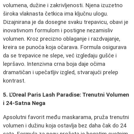
volumena, dužine i zakrivljenosti. Njena izuzetno
široka vlaknasta četkica ima ključnu ulogu.
Dizajnirana je da dosegne svaku trepavicu, obavi je
inovativnom formulom i postigne nezamisliv
volumen. Kroz precizno oblaganje i razdvajanje,
kreira se punoća koja očarava. Formula osigurava
da se trepavice ne slepe, već izgledaju gušće i
lepršavo. Intenzivna crna boja daje očima
dramatičan i upečatljiv izgled, stvarajući prelep
kontrast.
5. L'Oreal Paris Lash Paradise: Trenutni Volumen
i 24-Satna Nega
Apsolutni favorit među maskarama, pruža trenutni
volumen i dužinu koja ostavlja bez daha čak do 24
sata. Formula za negu prožeta je bogatim cvetnim