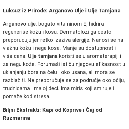
Luksuz iz Prirode: Arganovo Ulje i Ulje Tamjana
Arganovo ulje
, bogato vitaminom E, hidrira i
regeneriše kožu i kosu. Dermatolozi ga često
preporučuju jer retko izaziva alergije. Nanosi se na
vlažnu kožu i nege kose. Manje su dostupnost i
viša cena.
Ulje tamjana
koristi se u aromaterapiji i
za negu kože. Forumaši ističu njegovu efikasnost u
uklanjanju bora na čelu i oko usana, ali mora se
razblažiti. Ne preporučuje se za područje oko očiju,
trudnicama i maloj deci. Ima miris koji smiruje i
pomaže kod stresa.
Biljni Ekstrakti: Kapi od Koprive i Čaj od
Ruzmarina