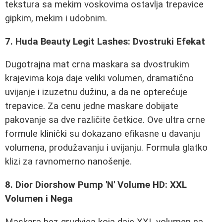
tekstura sa mekim voskovima ostavlja trepavice
gipkim, mekim i udobnim.
7. Huda Beauty Legit Lashes: Dvostruki Efekat
Dugotrajna mat crna maskara sa dvostrukim
krajevima koja daje veliki volumen, dramatično
uvijanje i izuzetnu dužinu, a da ne opterećuje
trepavice. Za cenu jedne maskare dobijate
pakovanje sa dve različite četkice. Ove ultra crne
formule klinički su dokazano efikasne u davanju
volumena, produžavanju i uvijanju. Formula glatko
klizi za ravnomerno nanošenje.
8. Dior Diorshow Pump 'N' Volume HD: XXL
Volumen i Nega
Maskara bez grudvica koja daje XXL volumen na