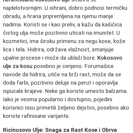
najdelotvornijim. U ishrani, dobro podnosi termičku
obradu, a hrana pripremljena na njemu manje
nadima. Koristi se i kao preliv, a kažu da kašičica
čistog ulja može pozitivno uticati na imunitet. U
kozmetici, ima široku primenu za negu kose, kože
lica i tela. Hidrira, održava vlažnost, smanjuje
upalne procese i može da ublaži bore.
Kokosovo
ulje za kosu
posebno je cenjeno. Forumašice
navode da hidrira, utiče na brži rast, može da se
doda farbi, pozitivno deluje na perut i oporavlja
ispucale krajeve. Neke ga koriste umesto balzama.
Iako je veoma popularno i dostupno, pojedini
korisnici nisu primetili željeno dejstvo, posebno ako
koriste rafinisane varijante.
Ricinusovo Ulje: Snaga za Rast Kose i Obrva