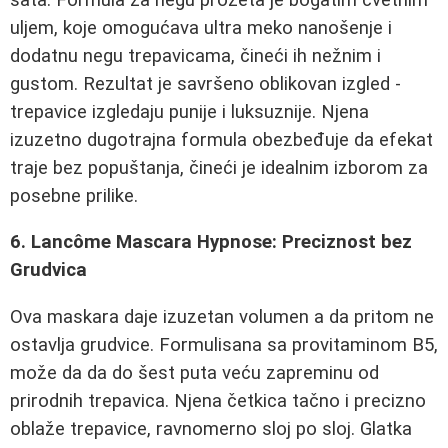
uljem, koje omogućava ultra meko nanošenje i
dodatnu negu trepavicama, čineći ih nežnim i
gustom. Rezultat je savršeno oblikovan izgled -
trepavice izgledaju punije i luksuznije. Njena
izuzetno dugotrajna formula obezbeđuje da efekat
traje bez popuštanja, čineći je idealnim izborom za
posebne prilike.
6. Lancôme Mascara Hypnose: Preciznost bez
Grudvica
Ova maskara daje izuzetan volumen a da pritom ne
ostavlja grudvice. Formulisana sa provitaminom B5,
može da da do šest puta veću zapreminu od
prirodnih trepavica. Njena četkica tačno i precizno
oblaže trepavice, ravnomerno sloj po sloj. Glatka