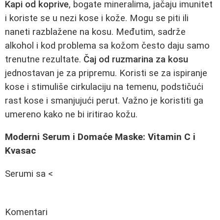
Kapi od koprive
, bogate mineralima, jačaju imunitet
i koriste se u nezi kose i kože. Mogu se piti ili
naneti razblažene na kosu. Međutim, sadrže
alkohol i kod problema sa kožom često daju samo
trenutne rezultate.
Čaj od ruzmarina za kosu
jednostavan je za pripremu. Koristi se za ispiranje
kose i stimuliše cirkulaciju na temenu, podstičući
rast kose i smanjujući perut. Važno je koristiti ga
umereno kako ne bi iritirao kožu.
Moderni Serum i Domaće Maske: Vitamin C i
Kvasac
Serumi sa <
Komentari