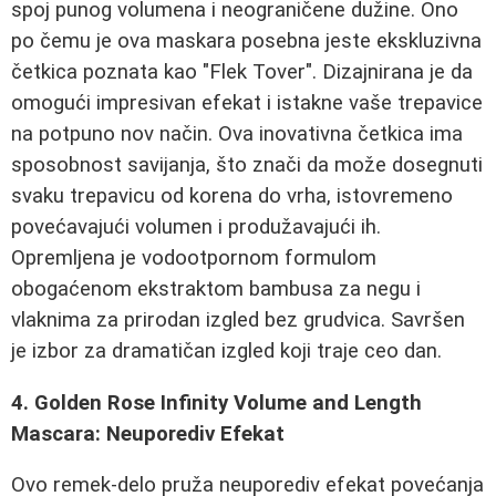
spoj punog volumena i neograničene dužine. Ono
po čemu je ova maskara posebna jeste ekskluzivna
četkica poznata kao "Flek Tover". Dizajnirana je da
omogući impresivan efekat i istakne vaše trepavice
na potpuno nov način. Ova inovativna četkica ima
sposobnost savijanja, što znači da može dosegnuti
svaku trepavicu od korena do vrha, istovremeno
povećavajući volumen i produžavajući ih.
Opremljena je vodootpornom formulom
obogaćenom ekstraktom bambusa za negu i
vlaknima za prirodan izgled bez grudvica. Savršen
je izbor za dramatičan izgled koji traje ceo dan.
4. Golden Rose Infinity Volume and Length
Mascara: Neuporediv Efekat
Ovo remek-delo pruža neuporediv efekat povećanja