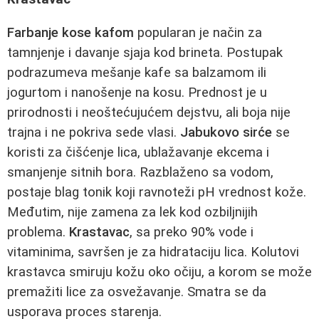
Farbanje kose kafom
popularan je način za
tamnjenje i davanje sjaja kod brineta. Postupak
podrazumeva mešanje kafe sa balzamom ili
jogurtom i nanošenje na kosu. Prednost je u
prirodnosti i neoštećujućem dejstvu, ali boja nije
trajna i ne pokriva sede vlasi.
Jabukovo sirće
se
koristi za čišćenje lica, ublažavanje ekcema i
smanjenje sitnih bora. Razblaženo sa vodom,
postaje blag tonik koji ravnoteži pH vrednost kože.
Međutim, nije zamena za lek kod ozbiljnijih
problema.
Krastavac
, sa preko 90% vode i
vitaminima, savršen je za hidrataciju lica. Kolutovi
krastavca smiruju kožu oko očiju, a korom se može
premažiti lice za osvežavanje. Smatra se da
usporava proces starenja.