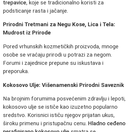
trepavice
, koje se tradicionalno koristi za
podsticanje rasta i jačanje.
Prirodni Tretmani za Negu Kose, Lica i Tela:
Mudrost iz Prirode
Pored vrhunskih kozmetičkih proizvoda, mnoge
osobe se vraćaju prirodi u potrazi za negom.
Forumi i zajednice prepune su iskustava i
preporuka.
Kokosovo Ulje: Višenamenski Prirodni Saveznik
Na brojnim forumima posvećenim zdravlju i lepoti,
kokosovo ulje se ističe kao izuzetno popularno
sredstvo. Korisnici ističu njegov prijatan ukus,
široku primenu i pristupačnu cenu.
Hladno ceđeno
nerafinisano kokosovo ulje
smatra se