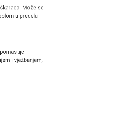
muškaraca. Može se
i bolom u predelu
ipomastije
njem i vježbanjem,