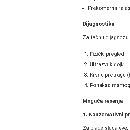
Prekomerna teles
Dijagnostika
Za tačnu dijagnozu
Fizički pregled
Ultrazvuk dojki
Krvne pretrage 
Ponekad mamograf
Moguća rešenja
1. Konzervativni p
Za blage slučajeve,