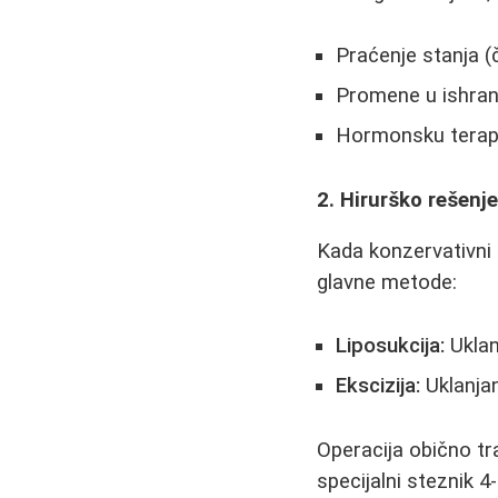
Praćenje stanja (
Promene u ishrani 
Hormonsku terapi
2. Hirurško rešenj
Kada konzervativni 
glavne metode:
Liposukcija:
Uklan
Ekscizija:
Uklanjan
Operacija obično tr
specijalni steznik 4