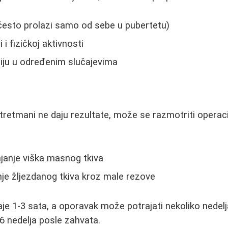
često prolazi samo od sebe u pubertetu)
i fizičkoj aktivnosti
ju u određenim slučajevima
e
tretmani ne daju rezultate, može se razmotriti operaci
janje viška masnog tkiva
je žljezdanog tkiva kroz male rezove
aje 1-3 sata, a oporavak može potrajati nekoliko nedelj
-6 nedelja posle zahvata.