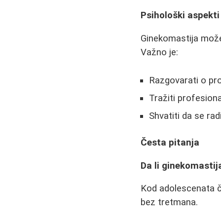
Psihološki aspekti
Ginekomastija može
Važno je:
Razgovarati o p
Tražiti profesion
Shvatiti da se ra
Česta pitanja
Da li ginekomasti
Kod adolescenata če
bez tretmana.