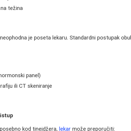
na težina
 neophodna je poseta lekaru. Standardni postupak obu
(hormonski panel)
iju ili CT skeniranje
ristup
 posebno kod tinejdžera,
lekar
može preporučiti: