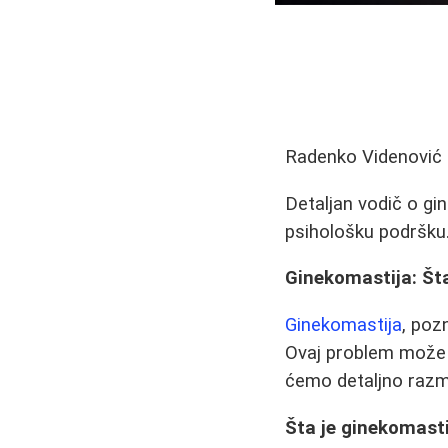
Radenko Videnović
Detaljan vodič o gin
psihološku podršku
Ginekomastija: Šta 
Ginekomastija
, poz
Ovaj problem može 
ćemo detaljno razm
Šta je ginekomast