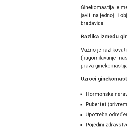
Ginekomastija je me
javiti na jednoj ili
bradavica.
Razlika između gin
Važno je razlikovat
(nagomilavanje masn
prava ginekomastij
Uzroci ginekomast
Hormonska nerav
Pubertet (privre
Upotreba određeni
Pojedini zdravstv