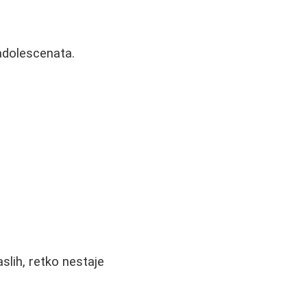
adolescenata.
lih, retko nestaje