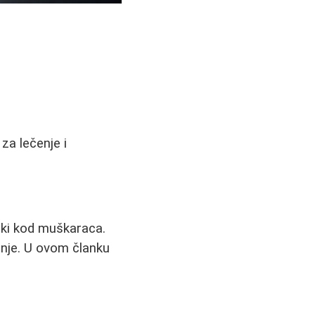
za lečenje i
ojki kod muškaraca.
anje. U ovom članku