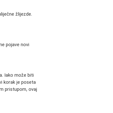
liječne žlijezde.
 ne pojave novi
a. Iako može biti
vi korak je poseta
vim pristupom, ovaj