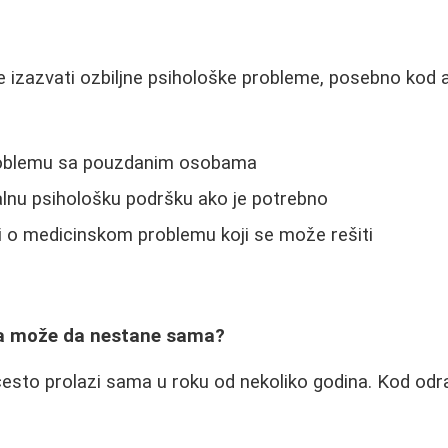
 izazvati ozbiljne psihološke probleme, posebno kod 
roblemu sa pouzdanim osobama
alnu psihološku podršku ako je potrebno
di o medicinskom problemu koji se može rešiti
ja može da nestane sama?
sto prolazi sama u roku od nekoliko godina. Kod odras