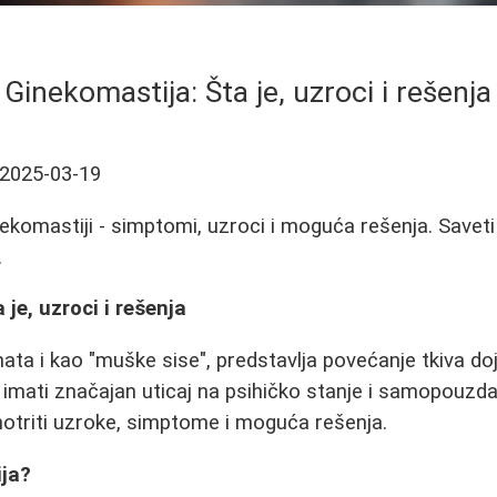
Ginekomastija: Šta je, uzroci i rešenja
2025-03-19
ekomastiji - simptomi, uzroci i moguća rešenja. Saveti 
.
je, uzroci i rešenja
nata i kao "muške sise", predstavlja povećanje tkiva d
imati značajan uticaj na psihičko stanje i samopouzd
otriti uzroke, simptome i moguća rešenja.
ija?