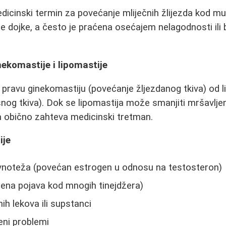
dicinski termin za povećanje mliječnih žlijezda kod 
 obje dojke, a često je praćena osećajem nelagodnosti il
ekomastije i lipomastije
i pravu ginekomastiju (povećanje žljezdanog tkiva) od l
og tkiva). Dok se lipomastija može smanjiti mršavlje
a obično zahteva medicinski tretman.
ije
noteža (povećan estrogen u odnosu na testosteron)
mena pojava kod mnogih tinejdžera)
h lekova ili supstanci
eni problemi