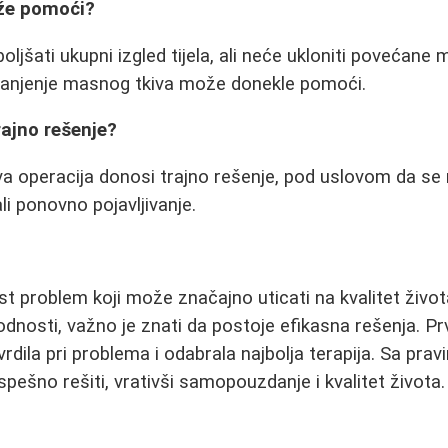
ože pomoći?
jšati ukupni izgled tijela, ali neće ukloniti povećane m
manjenje masnog tkiva može donekle pomoći.
trajno rešenje?
eva operacija donosi trajno rešenje, pod uslovom da se
ali ponovno pojavljivanje.
st problem koji može značajno uticati na kvalitet život
odnosti, važno je znati da postoje efikasna rešenja. Pr
vrdila pri problema i odabrala najbolja terapija. Sa pra
ešno rešiti, vrativši samopouzdanje i kvalitet života.