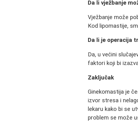
Da li vježbanje m
Vježbanje može pobol
Kod lipomastije, s
Da li je operacija 
Da, u većini slučaj
faktori koji bi izazv
Zaključak
Ginekomastija je če
izvor stresa i nelag
lekaru kako bi se ut
problem se može usp