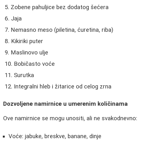
Zobene pahuljice bez dodatog šećera
Jaja
Nemasno meso (piletina, ćuretina, riba)
Kikiriki puter
Maslinovo ulje
Bobičasto voće
Surutka
Integralni hleb i žitarice od celog zrna
Dozvoljene namirnice u umerenim količinama
Ove namirnice se mogu unositi, ali ne svakodnevno:
Voće: jabuke, breskve, banane, dinje