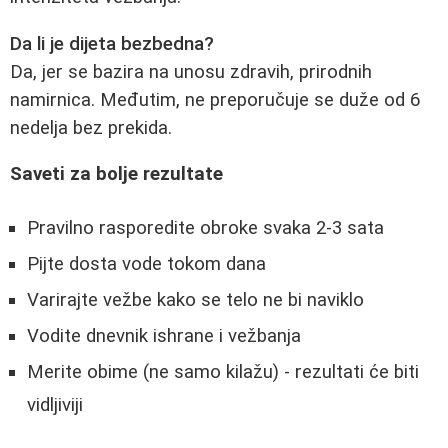
Da li je dijeta bezbedna?
Da, jer se bazira na unosu zdravih, prirodnih
namirnica. Međutim, ne preporučuje se duže od 6
nedelja bez prekida.
Saveti za bolje rezultate
Pravilno rasporedite obroke svaka 2-3 sata
Pijte dosta vode tokom dana
Varirajte vežbe kako se telo ne bi naviklo
Vodite dnevnik ishrane i vežbanja
Merite obime (ne samo kilažu) - rezultati će biti
vidljiviji