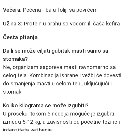
Večera:
Pečena riba u foliji sa povrćem
Užina 3:
Protein u prahu sa vodom ili čaša kefira
Česta pitanja
Da li se može ciljati gubitak masti samo sa
stomaka?
Ne, organizam sagoreva masti ravnomerno sa
celog tela. Kombinacija ishrane i vežbi će dovesti
do smanjenja masti u celom telu, uključujući i
stomak.
Koliko kilograma se može izgubiti?
U proseku, tokom 6 nedelja moguće je izgubiti
između 5-12 kg, u zavisnosti od početne težine i
intenziteta vežbanja.