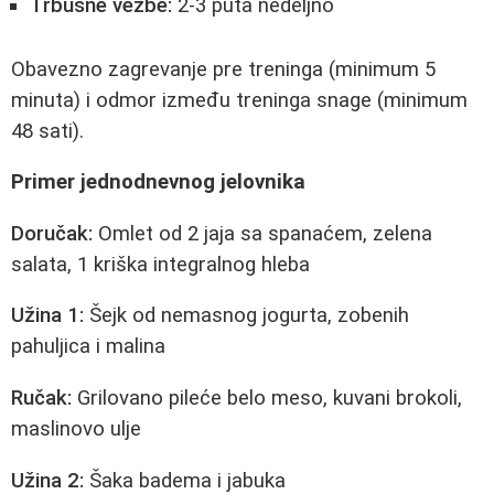
Trbušne vežbe:
2-3 puta nedeljno
Obavezno zagrevanje pre treninga (minimum 5
minuta) i odmor između treninga snage (minimum
48 sati).
Primer jednodnevnog jelovnika
Doručak:
Omlet od 2 jaja sa spanaćem, zelena
salata, 1 kriška integralnog hleba
Užina 1:
Šejk od nemasnog jogurta, zobenih
pahuljica i malina
Ručak:
Grilovano pileće belo meso, kuvani brokoli,
maslinovo ulje
Užina 2:
Šaka badema i jabuka