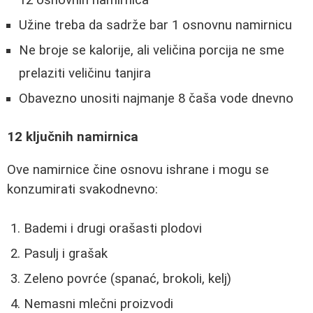
12 osnovnih namirnica
Užine treba da sadrže bar 1 osnovnu namirnicu
Ne broje se kalorije, ali veličina porcija ne sme
prelaziti veličinu tanjira
Obavezno unositi najmanje 8 čaša vode dnevno
12 ključnih namirnica
Ove namirnice čine osnovu ishrane i mogu se
konzumirati svakodnevno:
Bademi i drugi orašasti plodovi
Pasulj i grašak
Zeleno povrće (spanać, brokoli, kelj)
Nemasni mlečni proizvodi