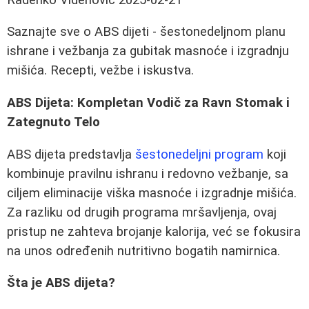
Saznajte sve o ABS dijeti - šestonedeljnom planu
ishrane i vežbanja za gubitak masnoće i izgradnju
mišića. Recepti, vežbe i iskustva.
ABS Dijeta: Kompletan Vodič za Ravn Stomak i
Zategnuto Telo
ABS dijeta predstavlja
šestonedeljni program
koji
kombinuje pravilnu ishranu i redovno vežbanje, sa
ciljem eliminacije viška masnoće i izgradnje mišića.
Za razliku od drugih programa mršavljenja, ovaj
pristup ne zahteva brojanje kalorija, već se fokusira
na unos određenih nutritivno bogatih namirnica.
Šta je ABS dijeta?