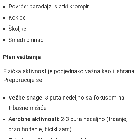
Povrće: paradajz, slatki krompir
Kokice
Školjke
Smeđi pirinač
Plan vežbanja
Fizička aktivnost je podjednako važna kao i ishrana.
Preporučuje se:
Vežbe snage:
3 puta nedeljno sa fokusom na
trbušne mišiće
Aerobne aktivnosti:
2-3 puta nedeljno (trčanje,
brzo hodanje, biciklizam)