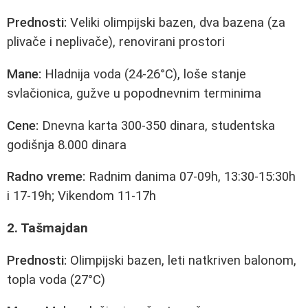
Prednosti:
Veliki olimpijski bazen, dva bazena (za
plivače i neplivače), renovirani prostori
Mane:
Hladnija voda (24-26°C), loše stanje
svlačionica, gužve u popodnevnim terminima
Cene:
Dnevna karta 300-350 dinara, studentska
godišnja 8.000 dinara
Radno vreme:
Radnim danima 07-09h, 13:30-15:30h
i 17-19h; Vikendom 11-17h
2. Tašmajdan
Prednosti:
Olimpijski bazen, leti natkriven balonom,
topla voda (27°C)