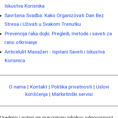
Iskustva Korisnika
Savršena Svadba: Kako Organizovati Dan Bez
Stresa i Uživati u Svakom Trenutku
Prevencija raka dojki: Pregledi, metode i saveti za
rano otkrivanje
Anticelulit Masažeri - Ispitani Saveti i Iskustva
Korisnica
O nama
|
Kontakt
|
Politika privatnosti
|
Uslovi
korišćenja
|
Marketinški servisi
Urednici i autori ne preuzimaju nikakvu odgovornost