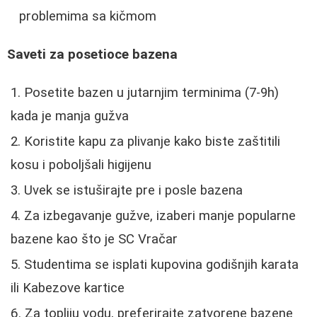
problemima sa kičmom
Saveti za posetioce bazena
Posetite bazen u jutarnjim terminima (7-9h)
kada je manja gužva
Koristite kapu za plivanje kako biste zaštitili
kosu i poboljšali higijenu
Uvek se istuširajte pre i posle bazena
Za izbegavanje gužve, izaberi manje popularne
bazene kao što je SC Vračar
Studentima se isplati kupovina godišnjih karata
ili Kabezove kartice
Za topliju vodu, preferirajte zatvorene bazene