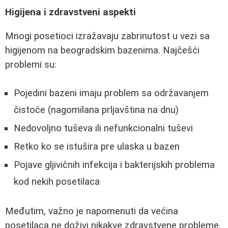
Higijena i zdravstveni aspekti
Mnogi posetioci izražavaju zabrinutost u vezi sa
higijenom na beogradskim bazenima. Najčešći
problemi su:
Pojedini bazeni imaju problem sa održavanjem
čistoće (nagomilana prljavština na dnu)
Nedovoljno tuševa ili nefunkcionalni tuševi
Retko ko se istušira pre ulaska u bazen
Pojave gljivičnih infekcija i bakterijskih problema
kod nekih posetilaca
Međutim, važno je napomenuti da većina
posetilaca ne doživi nikakve zdravstvene probleme,