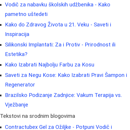
Vodič za nabavku školskih udžbenika - Kako
pametno uštedeti
Kako do Zdravog Života u 21. Veku - Saveti i
Inspiracija
Silikonski Implantati: Za i Protiv - Prirodnost ili
Estetika?
Kako Izabrati Najbolju Farbu za Kosu
Saveti za Negu Kose: Kako Izabrati Pravi Šampon i
Regenerator
Brazilsko Podizanje Zadnjice: Vakum Terapija vs.
Vježbanje
Tekstovi na srodnim blogovima
Contractubex Gel za Ožiljke - Potpuni Vodič i