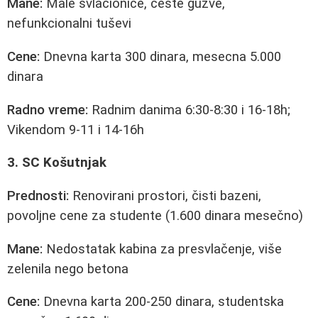
Mane:
Male svlačionice, česte gužve,
nefunkcionalni tuševi
Cene:
Dnevna karta 300 dinara, mesecna 5.000
dinara
Radno vreme:
Radnim danima 6:30-8:30 i 16-18h;
Vikendom 9-11 i 14-16h
3. SC Košutnjak
Prednosti:
Renovirani prostori, čisti bazeni,
povoljne cene za studente (1.600 dinara mesečno)
Mane:
Nedostatak kabina za presvlačenje, više
zelenila nego betona
Cene:
Dnevna karta 200-250 dinara, studentska