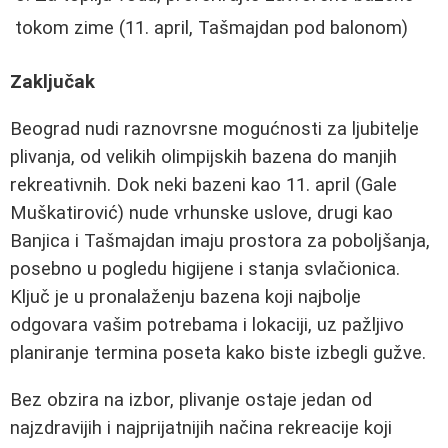
tokom zime (11. april, Tašmajdan pod balonom)
Zaključak
Beograd nudi raznovrsne mogućnosti za ljubitelje
plivanja, od velikih olimpijskih bazena do manjih
rekreativnih. Dok neki bazeni kao 11. april (Gale
Muškatirović) nude vrhunske uslove, drugi kao
Banjica i Tašmajdan imaju prostora za poboljšanja,
posebno u pogledu higijene i stanja svlačionica.
Ključ je u pronalaženju bazena koji najbolje
odgovara vašim potrebama i lokaciji, uz pažljivo
planiranje termina poseta kako biste izbegli gužve.
Bez obzira na izbor, plivanje ostaje jedan od
najzdravijih i najprijatnijih načina rekreacije koji