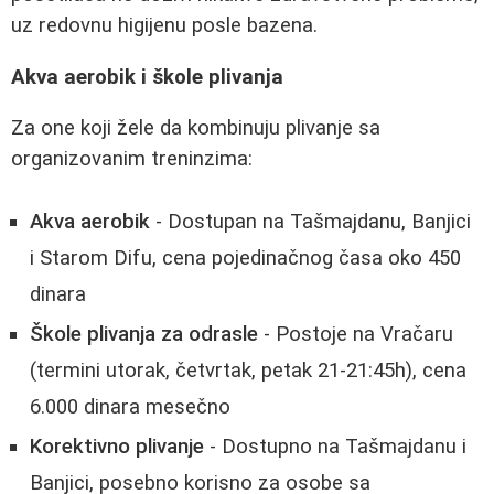
uz redovnu higijenu posle bazena.
Akva aerobik i škole plivanja
Za one koji žele da kombinuju plivanje sa
organizovanim treninzima:
Akva aerobik
- Dostupan na Tašmajdanu, Banjici
i Starom Difu, cena pojedinačnog časa oko 450
dinara
Škole plivanja za odrasle
- Postoje na Vračaru
(termini utorak, četvrtak, petak 21-21:45h), cena
6.000 dinara mesečno
Korektivno plivanje
- Dostupno na Tašmajdanu i
Banjici, posebno korisno za osobe sa