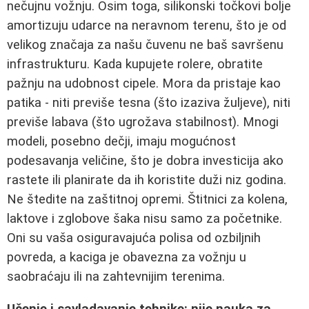
nečujnu vožnju. Osim toga, silikonski točkovi bolje
amortizuju udarce na neravnom terenu, što je od
velikog značaja za našu čuvenu ne baš savršenu
infrastrukturu. Kada kupujete rolere, obratite
pažnju na udobnost cipele. Mora da pristaje kao
patika - niti previše tesna (što izaziva žuljeve), niti
previše labava (što ugrožava stabilnost). Mnogi
modeli, posebno dečji, imaju mogućnost
podesavanja veličine, što je dobra investicija ako
rastete ili planirate da ih koristite duži niz godina.
Ne štedite na zaštitnoj opremi. Štitnici za kolena,
laktove i zglobove šaka nisu samo za početnike.
Oni su vaša osiguravajuća polisa od ozbiljnih
povreda, a kaciga je obavezna za vožnju u
saobraćaju ili na zahtevnijim terenima.
Učenje i savladavanje tehnike: nije nauka za