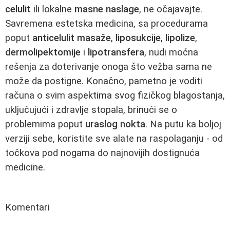
celulit
ili lokalne
masne naslage
, ne očajavajte.
Savremena estetska medicina, sa procedurama
poput
anticelulit masaže
,
liposukcije
,
lipolize
,
dermolipektomije
i
lipotransfera
, nudi moćna
rešenja za doterivanje onoga što vežba sama ne
može da postigne. Konačno, pametno je voditi
računa o svim aspektima svog fizičkog blagostanja,
uključujući i zdravlje stopala, brinući se o
problemima poput
uraslog nokta
. Na putu ka boljoj
verziji sebe, koristite sve alate na raspolaganju - od
točkova pod nogama do najnovijih dostignuća
medicine.
Komentari