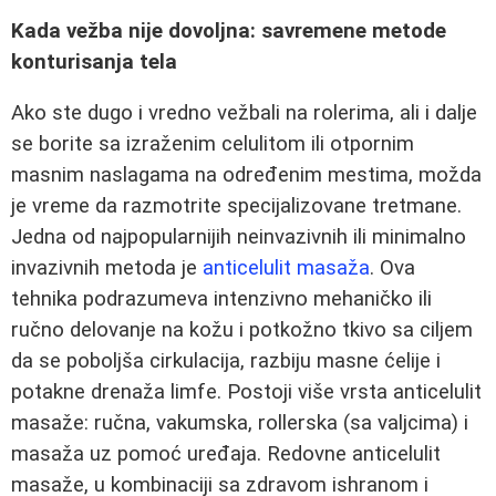
Kada vežba nije dovoljna: savremene metode
konturisanja tela
Ako ste dugo i vredno vežbali na rolerima, ali i dalje
se borite sa izraženim celulitom ili otpornim
masnim naslagama na određenim mestima, možda
je vreme da razmotrite specijalizovane tretmane.
Jedna od najpopularnijih neinvazivnih ili minimalno
invazivnih metoda je
anticelulit masaža
. Ova
tehnika podrazumeva intenzivno mehaničko ili
ručno delovanje na kožu i potkožno tkivo sa ciljem
da se poboljša cirkulacija, razbiju masne ćelije i
potakne drenaža limfe. Postoji više vrsta anticelulit
masaže: ručna, vakumska, rollerska (sa valjcima) i
masaža uz pomoć uređaja. Redovne anticelulit
masaže, u kombinaciji sa zdravom ishranom i