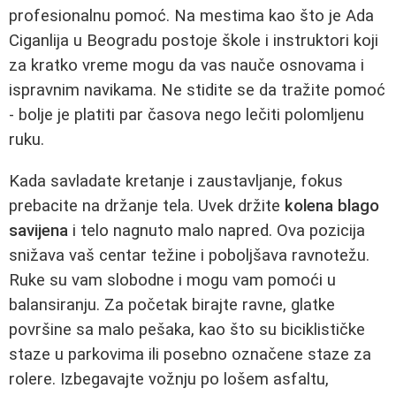
profesionalnu pomoć. Na mestima kao što je Ada
Ciganlija u Beogradu postoje škole i instruktori koji
za kratko vreme mogu da vas nauče osnovama i
ispravnim navikama. Ne stidite se da tražite pomoć
- bolje je platiti par časova nego lečiti polomljenu
ruku.
Kada savladate kretanje i zaustavljanje, fokus
prebacite na držanje tela. Uvek držite
kolena blago
savijena
i telo nagnuto malo napred. Ova pozicija
snižava vaš centar težine i poboljšava ravnotežu.
Ruke su vam slobodne i mogu vam pomoći u
balansiranju. Za početak birajte ravne, glatke
površine sa malo pešaka, kao što su biciklističke
staze u parkovima ili posebno označene staze za
rolere. Izbegavajte vožnju po lošem asfaltu,