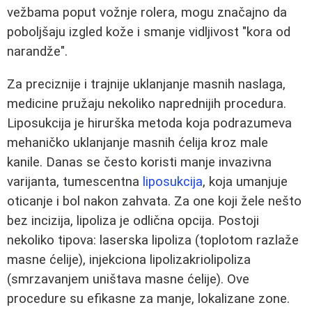
vežbama poput vožnje rolera, mogu značajno da
poboljšaju izgled kože i smanje vidljivost "kora od
narandže".
Za preciznije i trajnije uklanjanje masnih naslaga,
medicine pružaju nekoliko naprednijih procedura.
Liposukcija je hirurška metoda koja podrazumeva
mehaničko uklanjanje masnih ćelija kroz male
kanile. Danas se često koristi manje invazivna
varijanta, tumescentna
liposukcija
, koja umanjuje
oticanje i bol nakon zahvata. Za one koji žele nešto
bez incizija, lipoliza je odlična opcija. Postoji
nekoliko tipova: laserska lipoliza (toplotom razlaže
masne ćelije), injekciona lipolizakriolipoliza
(smrzavanjem uništava masne ćelije). Ove
procedure su efikasne za manje, lokalizane zone.