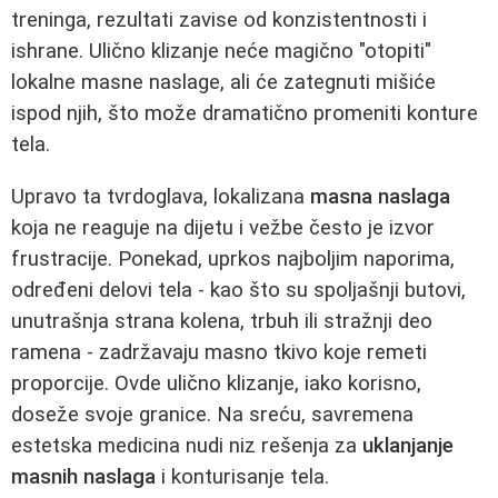
treninga, rezultati zavise od konzistentnosti i
ishrane. Ulično klizanje neće magično "otopiti"
lokalne masne naslage, ali će zategnuti mišiće
ispod njih, što može dramatično promeniti konture
tela.
Upravo ta tvrdoglava, lokalizana
masna naslaga
koja ne reaguje na dijetu i vežbe često je izvor
frustracije. Ponekad, uprkos najboljim naporima,
određeni delovi tela - kao što su spoljašnji butovi,
unutrašnja strana kolena, trbuh ili stražnji deo
ramena - zadržavaju masno tkivo koje remeti
proporcije. Ovde ulično klizanje, iako korisno,
doseže svoje granice. Na sreću, savremena
estetska medicina nudi niz rešenja za
uklanjanje
masnih naslaga
i konturisanje tela.