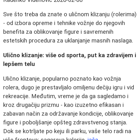
Sve što treba da znate o uličnom klizanju (rolerima)
- od izbora opreme i tehnike vožnje do njegovih
benefita za oblikovanje figure i savremenih
estetskih procedura za uklanjanje masnih naslaga.
Ulično klizanje: više od sporta, put ka zdravijem i
lepšem telu
Ulično klizanje, popularno poznato kao vožnja
rolera, dugo je prestavljalo omiljenu dečiju igru i vid
rekreacije. Međutim, vreme je da ga sagledamo i
kroz drugačiju prizmu - kao izuzetno efikasan i
zabavan način za održavanje kondicije, oblikovanje
figure i poboljšanje opšteg zdravstvenog stanja.
Dok se kotrljate po keju ili parku, vaše telo radi na
više frontova: sagoreva kalorije,
jača