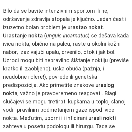
Bilo da se bavite intenzivnim sportom ili ne,
održavanje zdravlja stopala je ključno. Jedan čest i
izuzetno bolan problem je
urastao nokat
.
Urastanje nokta
(
unguis incarnatus
) se dešava kada
ivica nokta, obično na palcu, raste u okolni kožni
nabor, izazivajući upalu, crvenilo, otok i jak bol.
Uzroci mogu biti nepravilno šištanje noktiju (previše
kratko ili zaobljeno), uska obuća (pažnja, i
neudobne rolere!), povrede ili genetska
predispozicija. Ako primetite znakove
uraslog
nokta
, važno je pravovremeno reagovati. Blagi
slučajevi se mogu tretirati kupkama u toploj slanoj
vodi i pravilnim podmetanjem gaze ispod ivice
nokta. Međutim, uporni ili inficirani
urasli nokti
zahtevaju posetu podologu ili hirurgu. Tada se