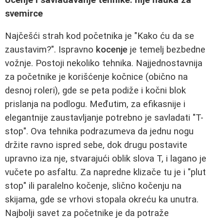
svemirce
Najčešći strah kod početnika je "Kako ću da se
zaustavim?". Ispravno
kocenje
je temelj bezbedne
vožnje. Postoji nekoliko tehnika. Najjednostavnija
za početnike je korišćenje kočnice (obično na
desnoj roleri), gde se peta podiže i kočni blok
prislanja na podlogu. Međutim, za efikasnije i
elegantnije zaustavljanje potrebno je savladati "T-
stop". Ova tehnika podrazumeva da jednu nogu
držite ravno ispred sebe, dok drugu postavite
upravno iza nje, stvarajući oblik slova T, i lagano je
vučete po asfaltu. Za napredne klizače tu je i "plut
stop" ili paralelno kočenje, slično kočenju na
skijama, gde se vrhovi stopala okreću ka unutra.
Najbolji savet za početnike je da potraže