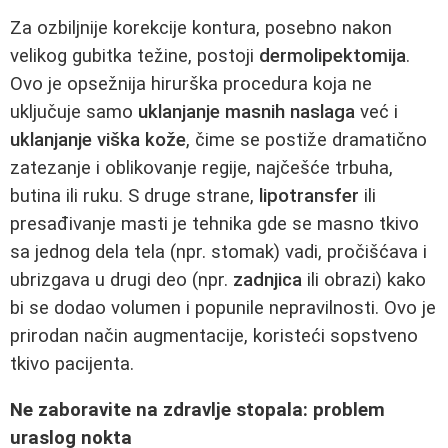
Za ozbiljnije korekcije kontura, posebno nakon
velikog gubitka težine, postoji
dermolipektomija
.
Ovo je opsežnija hirurška procedura koja ne
uključuje samo
uklanjanje masnih naslaga
već i
uklanjanje viška kože
, čime se postiže dramatično
zatezanje i oblikovanje regije, najčešće trbuha,
butina ili ruku. S druge strane,
lipotransfer
ili
presađivanje masti je tehnika gde se masno tkivo
sa jednog dela tela (npr. stomak) vadi, pročišćava i
ubrizgava u drugi deo (npr.
zadnjica
ili obrazi) kako
bi se dodao volumen i popunile nepravilnosti. Ovo je
prirodan način augmentacije, koristeći sopstveno
tkivo pacijenta.
Ne zaboravite na zdravlje stopala: problem
uraslog nokta