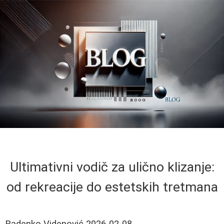
Ultimativni vodič za ulično klizanje:
od rekreacije do estetskih tretmana
Radenko Videnović
2026-02-08