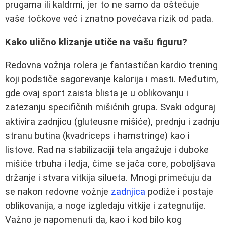
prugama ili kaldrmi, jer to ne samo da oštećuje
vaše točkove već i znatno povećava rizik od pada.
Kako ulično klizanje utiče na vašu figuru?
Redovna vožnja rolera je fantastičan kardio trening
koji podstiče sagorevanje kalorija i masti. Međutim,
gde ovaj sport zaista blista je u oblikovanju i
zatezanju specifičnih mišićnih grupa. Svaki odguraj
aktivira zadnjicu (gluteusne mišiće), prednju i zadnju
stranu butina (kvadriceps i hamstringe) kao i
listove. Rad na stabilizaciji tela angažuje i duboke
mišiće trbuha i ledja, čime se jača core, poboljšava
držanje i stvara vitkija silueta. Mnogi primećuju da
se nakon redovne vožnje
zadnjica
podiže i postaje
oblikovanija, a noge izgledaju vitkije i zategnutije.
Važno je napomenuti da, kao i kod bilo kog