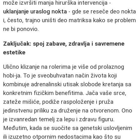
može izvršiti manja hirurška intervencija -
uklanjanje uraslog nokta
- gde se reseče deo nokta
i, često, trajno uništi deo matriksa kako se problem
ne bi ponovio.
Zaključak: spoj zabave, zdravlja i savremene
estetike
Ulično klizanje na rolerima je više od prolaznog
hobi-ja. To je sveobuhvatan način života koji
kombinuje adrenalinski utisak slobode kretanja sa
konkretnim fizičkim benefitima. Jača vaše srce,
zateže mišiće, podiže raspoloženje i pruža
jedinstvenu priliku za druženje na otvorenom. Ono
je izvanredan temelj za lepu i zdravu figuru.
Međutim, kada se suočite sa genetski uslovljenim
ili izuzetno otpornim nedostacima kao što su