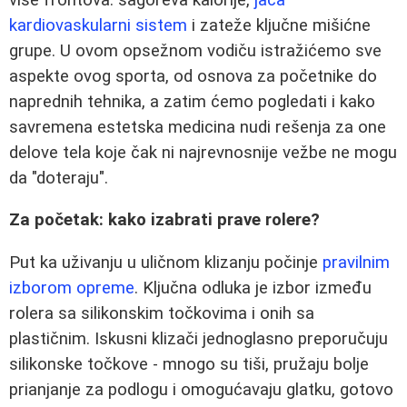
kardiovaskularni sistem
i zateže ključne mišićne
grupe. U ovom opsežnom vodiču istražićemo sve
aspekte ovog sporta, od osnova za početnike do
naprednih tehnika, a zatim ćemo pogledati i kako
savremena estetska medicina nudi rešenja za one
delove tela koje čak ni najrevnosnije vežbe ne mogu
da "doteraju".
Za početak: kako izabrati prave rolere?
Put ka uživanju u uličnom klizanju počinje
pravilnim
izborom opreme
. Ključna odluka je izbor između
rolera sa silikonskim točkovima i onih sa
plastičnim. Iskusni klizači jednoglasno preporučuju
silikonske točkove - mnogo su tiši, pružaju bolje
prianjanje za podlogu i omogućavaju glatku, gotovo