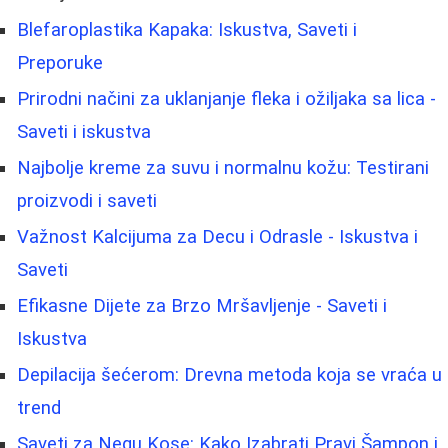
Blefaroplastika Kapaka: Iskustva, Saveti i
Preporuke
Prirodni načini za uklanjanje fleka i ožiljaka sa lica -
Saveti i iskustva
Najbolje kreme za suvu i normalnu kožu: Testirani
proizvodi i saveti
Važnost Kalcijuma za Decu i Odrasle - Iskustva i
Saveti
Efikasne Dijete za Brzo Mršavljenje - Saveti i
Iskustva
Depilacija šećerom: Drevna metoda koja se vraća u
trend
Saveti za Negu Kose: Kako Izabrati Pravi Šampon i