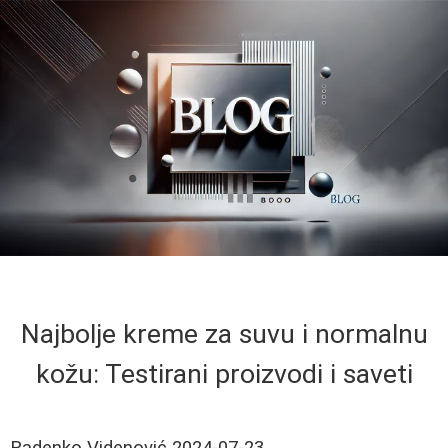
Najbolje kreme za suvu i normalnu
kožu: Testirani proizvodi i saveti
Radenko Videnović
2024-07-23