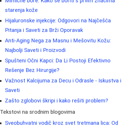
Mimične bore: Kako se boriti s prvim znacima
starenja kože
Hijaluronske injekcije: Odgovori na Najčešća
Pitanja i Saveti za Brži Oporavak
Anti-Aging Nega za Masnu i Mešovitu Kožu:
Najbolji Saveti i Proizvodi
Spušteni Očni Kapci: Da Li Postoji Efektivno
Rešenje Bez Hirurgije?
Važnost Kalcijuma za Decu i Odrasle - Iskustva i
Saveti
Zašto zglobovi škripi i kako rešiti problem?
Tekstovi na srodnim blogovima
Sveobuhvatni vodič kroz svet tretmana lica: Od