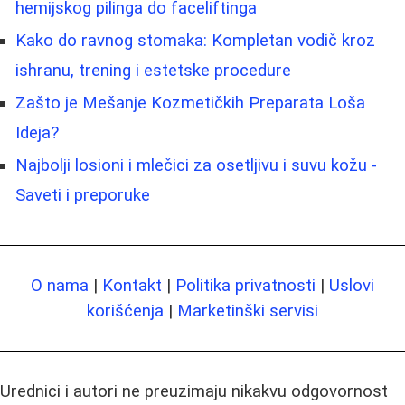
hemijskog pilinga do faceliftinga
Kako do ravnog stomaka: Kompletan vodič kroz
ishranu, trening i estetske procedure
Zašto je Mešanje Kozmetičkih Preparata Loša
Ideja?
Najbolji losioni i mlečici za osetljivu i suvu kožu -
Saveti i preporuke
O nama
|
Kontakt
|
Politika privatnosti
|
Uslovi
korišćenja
|
Marketinški servisi
Urednici i autori ne preuzimaju nikakvu odgovornost