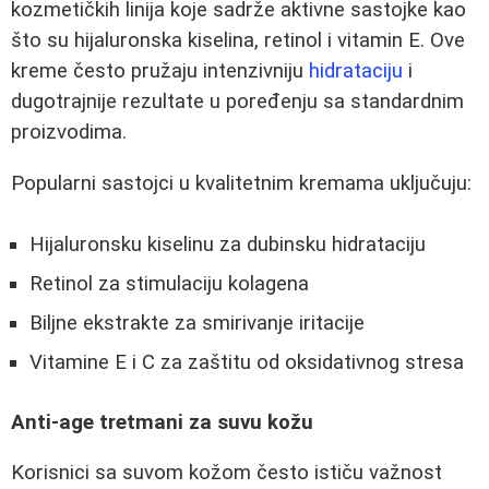
kozmetičkih linija koje sadrže aktivne sastojke kao
što su hijaluronska kiselina, retinol i vitamin E. Ove
kreme često pružaju intenzivniju
hidrataciju
i
dugotrajnije rezultate u poređenju sa standardnim
proizvodima.
Popularni sastojci u kvalitetnim kremama uključuju:
Hijaluronsku kiselinu za dubinsku hidrataciju
Retinol za stimulaciju kolagena
Biljne ekstrakte za smirivanje iritacije
Vitamine E i C za zaštitu od oksidativnog stresa
Anti-age tretmani za suvu kožu
Korisnici sa suvom kožom često ističu važnost