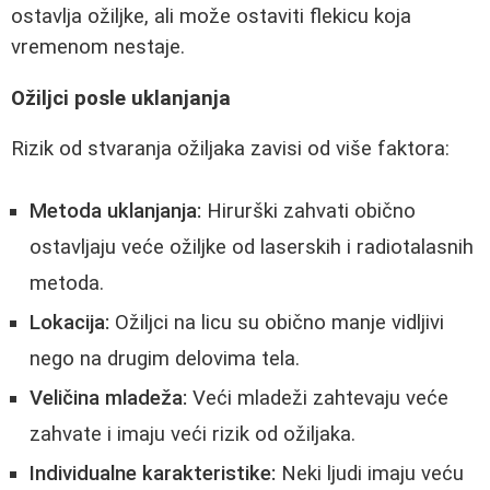
ostavlja ožiljke, ali može ostaviti flekicu koja
vremenom nestaje.
Ožiljci posle uklanjanja
Rizik od stvaranja ožiljaka zavisi od više faktora:
Metoda uklanjanja:
Hirurški zahvati obično
ostavljaju veće ožiljke od laserskih i radiotalasnih
metoda.
Lokacija:
Ožiljci na licu su obično manje vidljivi
nego na drugim delovima tela.
Veličina mladeža:
Veći mladeži zahtevaju veće
zahvate i imaju veći rizik od ožiljaka.
Individualne karakteristike:
Neki ljudi imaju veću