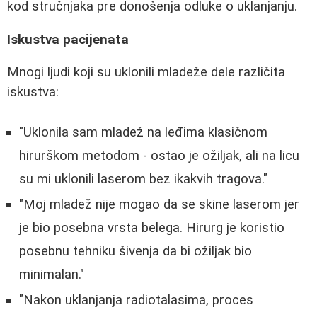
kod stručnjaka pre donošenja odluke o uklanjanju.
Iskustva pacijenata
Mnogi ljudi koji su uklonili mladeže dele različita
iskustva:
"Uklonila sam mladež na leđima klasičnom
hirurškom metodom - ostao je ožiljak, ali na licu
su mi uklonili laserom bez ikakvih tragova."
"Moj mladež nije mogao da se skine laserom jer
je bio posebna vrsta belega. Hirurg je koristio
posebnu tehniku šivenja da bi ožiljak bio
minimalan."
"Nakon uklanjanja radiotalasima, proces