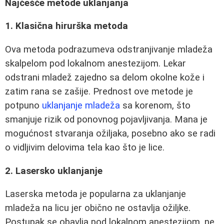
Najčešće metode uklanjanja
1. Klasična hirurška metoda
Ova metoda podrazumeva odstranjivanje mladeža
skalpelom pod lokalnom anestezijom. Lekar
odstrani mladež zajedno sa delom okolne kože i
zatim rana se zašije. Prednost ove metode je
potpuno
uklanjanje mladeža
sa korenom, što
smanjuje rizik od ponovnog pojavljivanja. Mana je
mogućnost stvaranja ožiljaka, posebno ako se radi
o vidljivim delovima tela kao što je lice.
2. Lasersko uklanjanje
Laserska metoda je popularna za uklanjanje
mladeža na licu jer obično ne ostavlja ožiljke.
Postupak se obavlja pod lokalnom anestezijom, ne