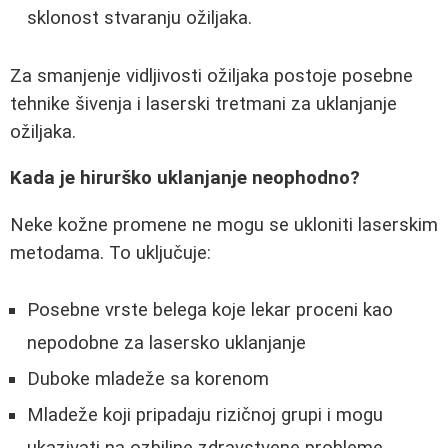
sklonost stvaranju ožiljaka.
Za smanjenje vidljivosti ožiljaka postoje posebne
tehnike šivenja i laserski tretmani za uklanjanje
ožiljaka.
Kada je hirurško uklanjanje neophodno?
Neke kožne promene ne mogu se ukloniti laserskim
metodama. To uključuje:
Posebne vrste belega koje lekar proceni kao
nepodobne za lasersko uklanjanje
Duboke mladeže sa korenom
Mladeže koji pripadaju rizičnoj grupi i mogu
ukazivati na ozbiljne zdravstvene probleme