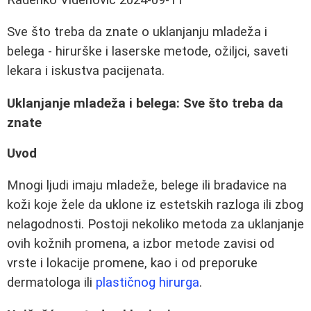
Sve što treba da znate o uklanjanju mladeža i
belega - hirurške i laserske metode, ožiljci, saveti
lekara i iskustva pacijenata.
Uklanjanje mladeža i belega: Sve što treba da
znate
Uvod
Mnogi ljudi imaju mladeže, belege ili bradavice na
koži koje žele da uklone iz estetskih razloga ili zbog
nelagodnosti. Postoji nekoliko metoda za uklanjanje
ovih kožnih promena, a izbor metode zavisi od
vrste i lokacije promene, kao i od preporuke
dermatologa ili
plastičnog hirurga
.