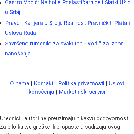
Gastro Vodič: Najbolje Poslastičarnice i Slatki Užici
u Srbiji
Pravo i Karijera u Srbiji: Realnost Pravničkih Plata i
Uslova Rada
Savršeno rumenilo za svaki ten - Vodič za izbor i
nanošenje
O nama
|
Kontakt
|
Politika privatnosti
|
Uslovi
korišćenja
|
Marketinški servisi
Urednici i autori ne preuzimaju nikakvu odgovornost
za bilo kakve greške ili propuste u sadržaju ovog