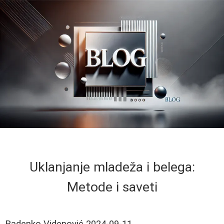
Uklanjanje mladeža i belega:
Metode i saveti
Radenko Videnović
2024-09-11