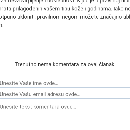
ahteva strpljenje i doslednost. Ključ je u pravilnoj hidra
arata prilagođenih vašem tipu kože i godinama. Iako n
potpuno ukloniti, pravilnom negom možete značajno ublaž
h.
Trenutno nema komentara za ovaj članak.