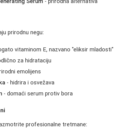
generating Serum
- prirodna alternativa
aju prirodnu negu:
ogato vitaminom E, nazvano "eliksir mladosti"
odlično za hidrataciju
rirodni emolijens
ka
- hidrira i osvežava
n
- domaći serum protiv bora
ni
razmotrite profesionalne tretmane: