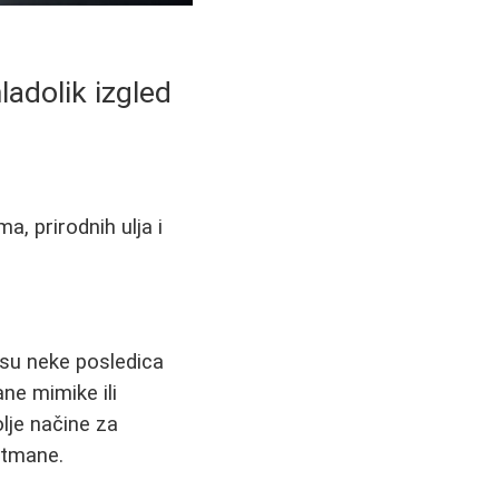
ladolik izgled
, prirodnih ulja i
 su neke posledica
ne mimike ili
lje načine za
etmane.