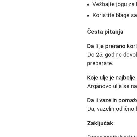
Vežbajte jogu za 
Koristite blage s
Česta pitanja
Da li je prerano kor
Do 25. godine dovol
preparate.
Koje ulje je najbolj
Arganovo ulje se na
Da li vazelin pomaž
Da, vazelin odlično 
Zaključak