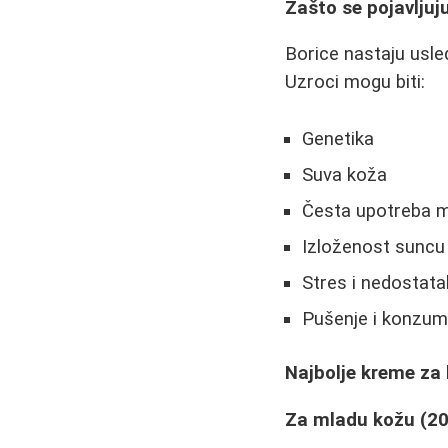
Zašto se pojavljuj
Borice nastaju usled
Uzroci mogu biti:
Genetika
Suva koža
Česta upotreba mi
Izloženost suncu
Stres i nedostata
Pušenje i konzumi
Najbolje kreme za 
Za mladu kožu (20