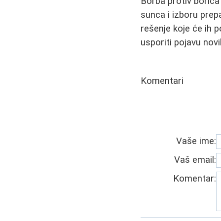
Borba protiv borica z
sunca i izboru prep
rešenje koje će ih 
usporiti pojavu novi
Komentari
Vaše ime:
Vaš email:
Komentar: