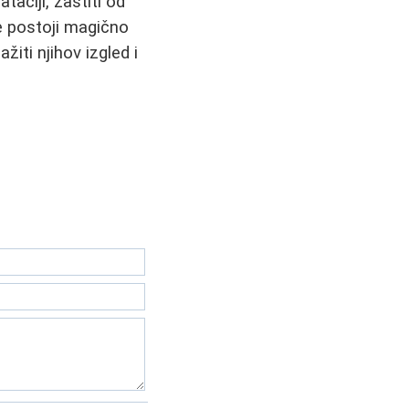
taciji, zaštiti od
e postoji magično
iti njihov izgled i