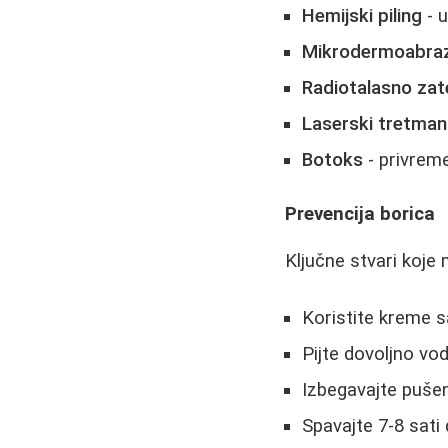
Hemijski piling
- u
Mikrodermoabraz
Radiotalasno zat
Laserski tretman
Botoks
- privrem
Prevencija borica
Ključne stvari koje 
Koristite kreme 
Pijte dovoljno vo
Izbegavajte pušen
Spavajte 7-8 sati