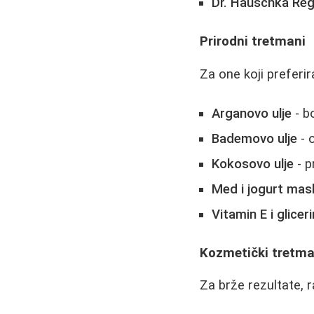
Dr. Hauschka Re
Prirodni tretmani
Za one koji preferir
Arganovo ulje
- b
Bademovo ulje
- 
Kokosovo ulje
- p
Med i jogurt mas
Vitamin E i gliceri
Kozmetički tretma
Za brže rezultate, 