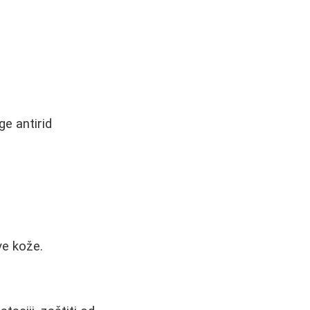
ge antirid
ve kože.