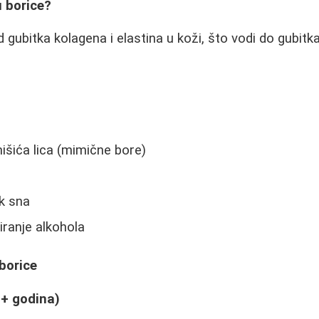
u borice?
 gubitka kolagena i elastina u koži, što vodi do gubitka
šića lica (mimične bore)
k sna
ranje alkohola
borice
+ godina)