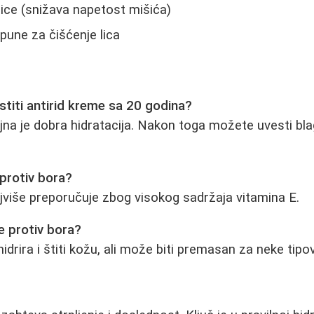
lice (snižava napetost mišića)
apune za čišćenje lica
istiti antirid kreme sa 20 godina?
jna je dobra hidratacija. Nakon toga možete uvesti bla
e protiv bora?
jviše preporučuje zbog visokog sadržaja vitamina E.
e protiv bora?
hidrira i štiti kožu, ali može biti premasan za neke tipo