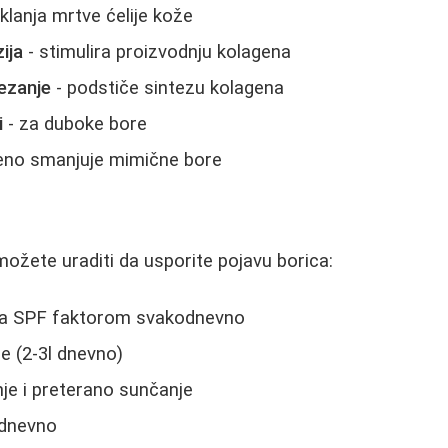
klanja mrtve ćelije kože
ija
- stimulira proizvodnju kolagena
ezanje
- podstiče sintezu kolagena
i
- za duboke bore
eno smanjuje mimične bore
možete uraditi da usporite pojavu borica:
sa SPF faktorom svakodnevno
de (2-3l dnevno)
je i preterano sunčanje
 dnevno