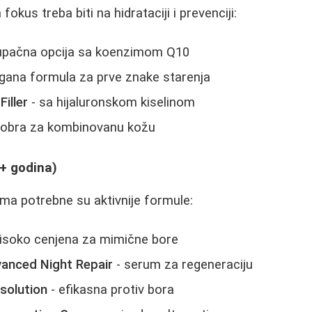
okus treba biti na hidrataciji i prevenciji:
tupačna opcija sa koenzimom Q10
agana formula za prve znake starenja
iller
- sa hijaluronskom kiselinom
dobra za kombinovanu kožu
0+ godina)
ma potrebne su aktivnije formule:
visoko cenjena za mimične bore
anced Night Repair
- serum za regeneraciju
solution
- efikasna protiv bora