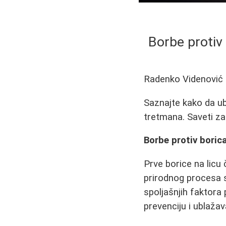
Borbe protiv 
Radenko Videnović
Saznajte kako da ubl
tretmana. Saveti za
Borbe protiv boric
Prve borice na licu
prirodnog procesa st
spoljašnjih faktora
prevenciju i ublaža