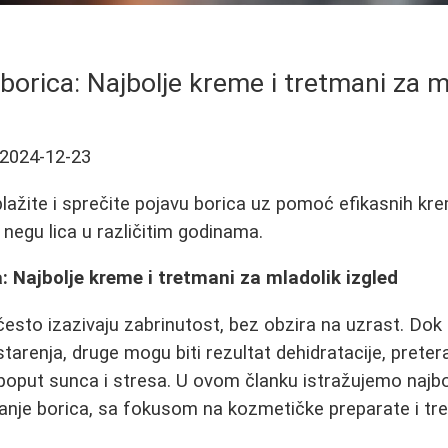
borica: Najbolje kreme i tretmani za m
2024-12-23
ažite i sprečite pojavu borica uz pomoć efikasnih krema
 negu lica u različitim godinama.
a: Najbolje kreme i tretmani za mladolik izgled
 često izazivaju zabrinutost, bez obzira na uzrast. Dok
arenja, druge mogu biti rezultat dehidratacije, pretera
 poput sunca i stresa. U ovom članku istražujemo najbo
vanje borica, sa fokusom na kozmetičke preparate i tr