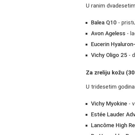
U ranim dvadesetim f
Balea Q10
- pris
Avon Ageless
- l
Eucerin Hyaluron-F
Vichy Oligo 25
- 
Za zreliju kožu (3
U tridesetim godina
Vichy Myokine
- 
Estée Lauder Adv
Lancôme High Re