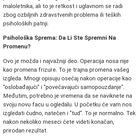
maloletnika, ali to je retkost i uglavnom se radi
zbog ozbiljnih zdravstvenih problema ili teških
psiholoških patnji.
Psihološka Sprema: Da Li Ste Spremni Na
Promenu?
Ovo je možda i najvažniji deo. Operacija nosa nije
kao promena frizure. To je trajna promena vašeg
izgleda. Mnogi opisuju osećaj nakon operacije kao
"oslobađajući" i "povećavajući samopouzdanje".
Međutim, potrebno je vremena da se naviknete na
svoju novu facu u ogledalu. U početku će vam nos
izgledati čudno, natečen i "tud". To je normalno. Tek
nakon nekoliko meseci ćete videti konačan,
prirodan rezultat.