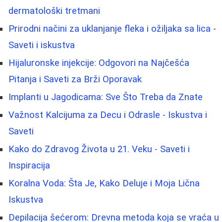
dermatološki tretmani
Prirodni načini za uklanjanje fleka i ožiljaka sa lica -
Saveti i iskustva
Hijaluronske injekcije: Odgovori na Najčešća
Pitanja i Saveti za Brži Oporavak
Implanti u Jagodicama: Sve Što Treba da Znate
Važnost Kalcijuma za Decu i Odrasle - Iskustva i
Saveti
Kako do Zdravog Života u 21. Veku - Saveti i
Inspiracija
Koralna Voda: Šta Je, Kako Deluje i Moja Lična
Iskustva
Depilacija šećerom: Drevna metoda koja se vraća u