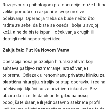
Razgovor sa psihologom pre operacije može biti od
velike pomoći da razjasnite svoje motive i
očekivanja. Operacija treba da bude nešto što
radite
za sebe
, da biste se osećali bolje u svojoj
koži, a ne da biste ispunili očekivanja drugih ili
dostigli neki nepostojeći ideal.
Zaključak: Put Ka Novom Vama
Operacija nosa je ozbiljan hirurški zahvat koji
zahteva pažljivo razmatranje, istraživanje i
pripremu. Odlazak u renomiranu
privatnu kliniku za
plastičnu hirurgiju
, strpljiv pristup oporavku i realna
očekivanja ključni su za pozitivno iskustvo. Bez
obzira da li želite da uklonite
grbu na nosu
,
poboljšate disanje ili jednostavno steknete profil