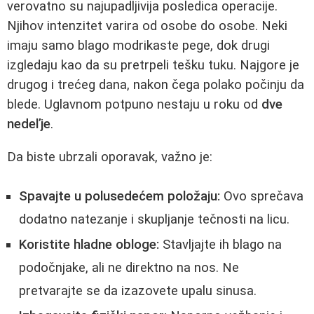
verovatno su najupadljivija posledica operacije.
Njihov intenzitet varira od osobe do osobe. Neki
imaju samo blago modrikaste pege, dok drugi
izgledaju kao da su pretrpeli tešku tuku. Najgore je
drugog i trećeg dana, nakon čega polako počinju da
blede. Uglavnom potpuno nestaju u roku od
dve
nedeľje
.
Da biste ubrzali oporavak, važno je:
Spavajte u polusedećem položaju:
Ovo sprečava
dodatno natezanje i skupljanje tečnosti na licu.
Koristite hladne obloge:
Stavljajte ih blago na
podočnjake, ali ne direktno na nos. Ne
pretvarajte se da izazovete upalu sinusa.