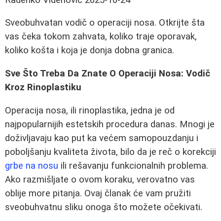
Sveobuhvatan vodič o operaciji nosa. Otkrijte šta
vas čeka tokom zahvata, koliko traje oporavak,
koliko košta i koja je donja dobna granica.
Sve Što Treba Da Znate O Operaciji Nosa: Vodič
Kroz Rinoplastiku
Operacija nosa, ili rinoplastika, jedna je od
najpopularnijih estetskih procedura danas. Mnogi je
doživljavaju kao put ka većem samopouzdanju i
poboljšanju kvaliteta života, bilo da je reč o korekciji
grbe na nosu
ili rešavanju funkcionalnih problema.
Ako razmišljate o ovom koraku, verovatno vas
oblije more pitanja. Ovaj članak će vam pružiti
sveobuhvatnu sliku onoga što možete očekivati.