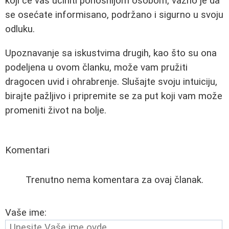
koji će vas učiniti ponosnijom osobom, važno je da
se osećate informisano, podržano i sigurno u svoju
odluku.
Upoznavanje sa iskustvima drugih, kao što su ona
podeljena u ovom članku, može vam pružiti
dragocen uvid i ohrabrenje. Slušajte svoju intuiciju,
birajte pažljivo i pripremite se za put koji vam može
promeniti život na bolje.
Komentari
Trenutno nema komentara za ovaj članak.
Vaše ime: