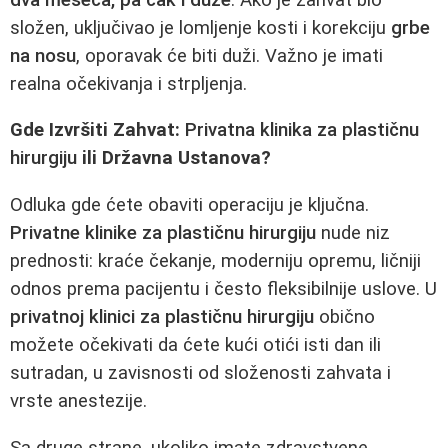
složen, uključivao je lomljenje kosti i korekciju
grbe
na nosu
, oporavak će biti duži. Važno je imati
realna očekivanja i strpljenja.
Gde Izvršiti Zahvat:
Privatna klinika za plastičnu
hirurgiju
ili Državna Ustanova?
Odluka gde ćete obaviti operaciju je ključna.
Privatne klinike za plastičnu hirurgiju
nude niz
prednosti: kraće čekanje, moderniju opremu, ličniji
odnos prema pacijentu i često fleksibilnije uslove. U
privatnoj klinici za plastičnu hirurgiju
obično
možete očekivati da ćete kući otići isti dan ili
sutradan, u zavisnosti od složenosti zahvata i
vrste anestezije.
Sa druge strane, ukoliko imate zdravstvene