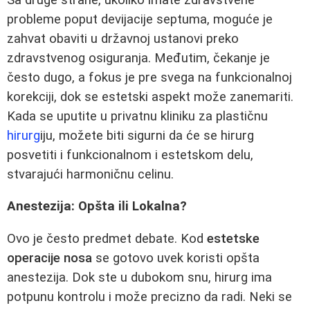
probleme poput devijacije septuma, moguće je
zahvat obaviti u državnoj ustanovi preko
zdravstvenog osiguranja. Međutim, čekanje je
često dugo, a fokus je pre svega na funkcionalnoj
korekciji, dok se estetski aspekt može zanemariti.
Kada se uputite u privatnu kliniku za plastičnu
hirurg
iju, možete biti sigurni da će se hirurg
posvetiti i funkcionalnom i estetskom delu,
stvarajući harmoničnu celinu.
Anestezija: Opšta ili Lokalna?
Ovo je često predmet debate. Kod
estetske
operacije nosa
se gotovo uvek koristi opšta
anestezija. Dok ste u dubokom snu, hirurg ima
potpunu kontrolu i može precizno da radi. Neki se