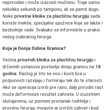
neprirodan i može izazvati mučninu. Traje samo
nekoliko sekundi po tamponu, ali se pamti dugo.
Neke
privatne klinike za plastičnu hirurgiju
sada
koriste mekše, specijalne spužvice koje se lakše i
bezbolnije vade. Svakako se informišite o praksi
vašeg izabranog hirurga.
Koja je Donja Dobna Granica?
Većina
privatnih klinika za plastičnu hirurgiju
i
državnih ustanova postavlja donju granicu na
18
godina
. Razlog je što se nos i kosti lica u
potpunosti razvijaju i formiraju tek do te starosti.
Ako se operacija izvrši pre rano, dalji prirodni rast
može deformisati rezultat zahvata. U izuzetnim
slučajevima, uz pismeni pristanak roditelja i
procenu hirurga, moguće je izvršiti zahvat i kod