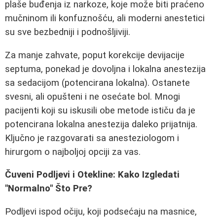
plaše buđenja iz narkoze, koje može biti praćeno
mučninom ili konfuznošću, ali moderni anestetici
su sve bezbedniji i podnošljiviji.
Za manje zahvate, poput korekcije devijacije
septuma, ponekad je dovoljna i lokalna anestezija
sa sedacijom (potencirana lokalna). Ostanete
svesni, ali opušteni i ne osećate bol. Mnogi
pacijenti koji su iskusili obe metode ističu da je
potencirana lokalna anestezija daleko prijatnija.
Ključno je razgovarati sa anesteziologom i
hirurgom o najboljoj opciji za vas.
Čuveni Podljevi i Otekline: Kako Izgledati
"Normalno" Što Pre?
Podljevi ispod očiju, koji podsećaju na masnice,