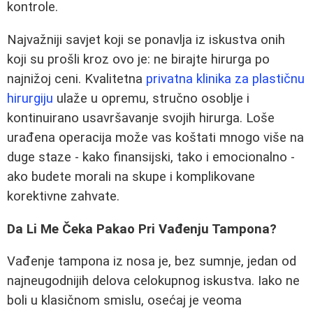
kontrole.
Najvažniji savjet koji se ponavlja iz iskustva onih
koji su prošli kroz ovo je: ne birajte hirurga po
najnižoj ceni. Kvalitetna
privatna klinika za plastičnu
hirurgiju
ulaže u opremu, stručno osoblje i
kontinuirano usavršavanje svojih hirurga. Loše
urađena operacija može vas koštati mnogo više na
duge staze - kako finansijski, tako i emocionalno -
ako budete morali na skupe i komplikovane
korektivne zahvate.
Da Li Me Čeka Pakao Pri Vađenju Tampona?
Vađenje tampona iz nosa je, bez sumnje, jedan od
najneugodnijih delova celokupnog iskustva. Iako ne
boli u klasičnom smislu, osećaj je veoma