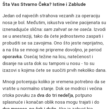
Šta Vas Stvarno Čeka? Istine i Zablude
Jedan od najvećih strahova vezanih za operaciju
nosa je bol. Međutim, iskustva većine pacijenata su
iznenadujuće slična:
sam zahvat se ne oseća
. Izvodi
se u anesteziji, tako da ćete jednostavno zaspati i
probuditi se sa zavojima. Ono što jeste neprijatno,
a na šta se mnogi ne pripreme dovoljno, je period
oporavka
. Osećaj težine na licu, natečenost i
disanje na usta dok su tamponi u nosu - to su
izazovi s kojima ćete se suočiti prvih nekoliko dana.
Mnogi potcenjuju koliko je vremena potrebno da se
vratite u normalno stanje. Dok se modrici i većina
otoka povuku za
dva do tri nedeľja
, potpuno
splasnuće i konačan oblik nosa mogu trajati i do
dva meseca, pa čak i duže
. Ako je zahvat bio