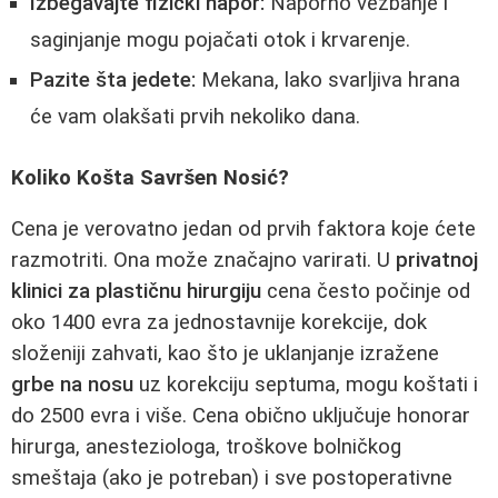
Izbegavajte fizički napor:
Naporno vežbanje i
saginjanje mogu pojačati otok i krvarenje.
Pazite šta jedete:
Mekana, lako svarljiva hrana
će vam olakšati prvih nekoliko dana.
Koliko Košta Savršen Nosić?
Cena je verovatno jedan od prvih faktora koje ćete
razmotriti. Ona može značajno varirati. U
privatnoj
klinici za plastičnu hirurgiju
cena često počinje od
oko 1400 evra za jednostavnije korekcije, dok
složeniji zahvati, kao što je uklanjanje izražene
grbe na nosu
uz korekciju septuma, mogu koštati i
do 2500 evra i više. Cena obično uključuje honorar
hirurga, anesteziologa, troškove bolničkog
smeštaja (ako je potreban) i sve postoperativne