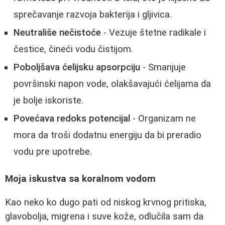
sprečavanje razvoja bakterija i gljivica.
Neutrališe nečistoće
- Vezuje štetne radikale i
čestice, čineći vodu čistijom.
Poboljšava ćelijsku apsorpciju
- Smanjuje
površinski napon vode, olakšavajući ćelijama da
je bolje iskoriste.
Povećava redoks potencijal
- Organizam ne
mora da troši dodatnu energiju da bi preradio
vodu pre upotrebe.
Moja iskustva sa koralnom vodom
Kao neko ko dugo pati od niskog krvnog pritiska,
glavobolja, migrena i suve kože, odlučila sam da