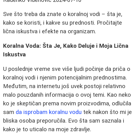
Sve što treba da znate o koralnoj vodi – šta je,
kako se koristi, i kakve su prednosti. Pročitajte
lična iskustva i efekte na organizam.
Koralna Voda: Šta Je, Kako Deluje i Moja Lična
Iskustva
U poslednje vreme sve više ljudi počinje da priča o
koralnoj vodi i njenim potencijalnim prednostima.
Međutim, na internetu još uvek postoji relativno
malo pouzdanih informacija o ovoj temi. Kao neko
ko je skeptičan prema novim proizvodima, odlučila
sam
da isprobam koralnu vodu
tek nakon što mi je
bliska osoba preporučila. Evo šta sam saznala i
kako je to uticalo na moje zdravlje.