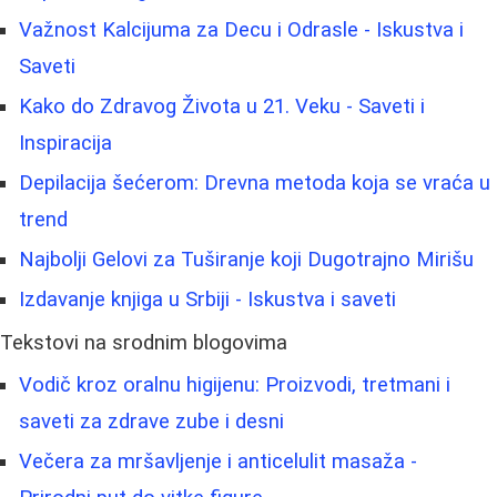
Važnost Kalcijuma za Decu i Odrasle - Iskustva i
Saveti
Kako do Zdravog Života u 21. Veku - Saveti i
Inspiracija
Depilacija šećerom: Drevna metoda koja se vraća u
trend
Najbolji Gelovi za Tuširanje koji Dugotrajno Mirišu
Izdavanje knjiga u Srbiji - Iskustva i saveti
Tekstovi na srodnim blogovima
Vodič kroz oralnu higijenu: Proizvodi, tretmani i
saveti za zdrave zube i desni
Večera za mršavljenje i anticelulit masaža -