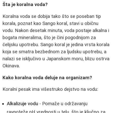
Šta je koralna voda?
Koralna voda se dobija tako što se poseban tip
korala, poznat kao Sango koral, stavi u običnu
vodu. Nakon desetak minuta, voda postaje alkalna i
bogata mineralima, što je čini pogodnijom za
ćelijsku upotrebu. Sango koral je jedina vrsta korala
koja se smatra bezbednom za ljudsku upotrebu, a
nalazi se isključivo u Japanskom moru, blizu ostrva
Okinava.
Kako koralna voda deluje na organizam?
Koralni pesak ima višestruko dejstvo na vodu:
Alkalizuje vodu
- Pomaže u održavanju
ravnoteže pH vrednosti u telu, što je ključno za