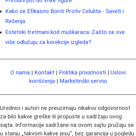
Prirodni put do vitke figure
Kako se Efikasno Boriti Protiv Celulita - Saveti i
Rešenja
Estetski tretmani kod muškaraca: Zašto se sve
više odlučuju za korekcije izgleda?
O nama
|
Kontakt
|
Politika privatnosti
|
Uslovi
korišćenja
|
Marketinški servisi
Urednici i autori ne preuzimaju nikakvu odgovornost
za bilo kakve greške ili propuste u sadržaju ovog
sajta. Informacije sadržane na ovom sajtu pružaju se
u stanju „takvom kakve jesu“, bez garancija u pogledu