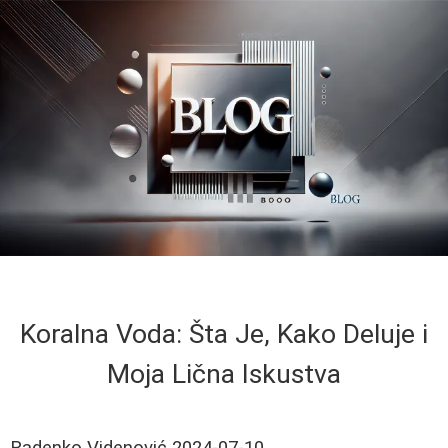
Koralna Voda: Šta Je, Kako Deluje i
Moja Lična Iskustva
Radenko Videnović
2024-07-10