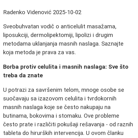
Radenko Videnović
2025-10-02
Sveobuhvatan vodič o anticelulit masažama,
liposukciji, dermolipektomiji, lipolizi i drugim
metodama uklanjanja masnih naslaga. Saznajte
koja metoda je prava za vas.
Borba protiv celulita i masnih naslaga: Sve što
treba da znate
U potrazi za savršenim telom, mnoge osobe se
suočavaju sa izazovom celulita i tvrdokornih
masnih naslaga koje se često nakupaju na
butinama, bokovima i stomaku. Ove probleme
često prate i različiti pokušaji rešavanja - od raznih
tableta do hirurških intervencija. U ovom članku