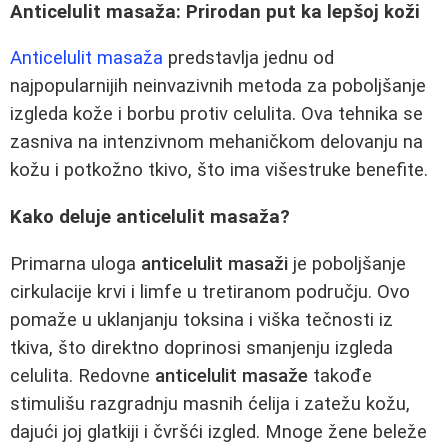
Anticelulit masaža: Prirodan put ka lepšoj koži
Anticelulit masaža
predstavlja jednu od
najpopularnijih neinvazivnih metoda za poboljšanje
izgleda kože i borbu protiv celulita. Ova tehnika se
zasniva na intenzivnom mehaničkom delovanju na
kožu i potkožno tkivo, što ima višestruke benefite.
Kako deluje anticelulit masaža?
Primarna uloga
anticelulit masaži
je poboljšanje
cirkulacije krvi i limfe u tretiranom području. Ovo
pomaže u uklanjanju toksina i viška tečnosti iz
tkiva, što direktno doprinosi smanjenju izgleda
celulita. Redovne
anticelulit masaže
takođe
stimulišu razgradnju masnih ćelija i zatežu kožu,
dajući joj glatkiji i čvršći izgled. Mnoge žene beleže