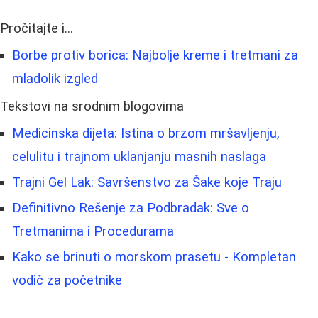
Pročitajte i...
Borbe protiv borica: Najbolje kreme i tretmani za
mladolik izgled
Tekstovi na srodnim blogovima
Medicinska dijeta: Istina o brzom mršavljenju,
celulitu i trajnom uklanjanju masnih naslaga
Trajni Gel Lak: Savršenstvo za Šake koje Traju
Definitivno Rešenje za Podbradak: Sve o
Tretmanima i Procedurama
Kako se brinuti o morskom prasetu - Kompletan
vodič za početnike