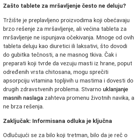
Zašto tablete za mršavljenje često ne deluju?
Tržište je preplavljeno proizvodima koji obećavaju
brzo rešenje za mršavljenje, ali većina tableta za
mršavljenje ne ispunjava očekivanja. Mnoge od ovih
tableta deluju kao diuretici ili laksativi, što dovodi
do gubitka tečnosti, a ne masnog tkiva. Čak i
preparati koji tvrde da vezuju masti iz hrane, poput
određenih vrsta chitosana, mogu sprečiti
apsorpciju vitamina topljivih u mastima i dovesti do
drugih zdravstvenih problema. Stvarno
uklanjanje
masnih naslaga
zahteva promenu životnih navika, a
ne brza rešenja.
Zaključak: Informisana odluka je ključna
Odlučujući se za bilo koji tretman, bilo da je reč o