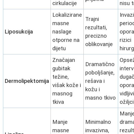
cirkulacije
nisu t
Lokalizirane
Invaz
Trajni
masne
perio
rezultati,
Liposukcija
naslage
opora
precizno
otporne na
rizici
oblikovanje
dijetu
hirurg
Značajan
Opse
Dramatično
gubitak
interv
poboljšanje,
težine,
duga
Dermolipektomija
rešava i
višak kože i
opora
kožu i
masnog
vidljivi
masno tkivo
tkiva
ožiljci
Manj
Manje
Minimalno
drama
masne
invazivna,
rezult