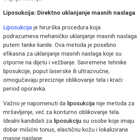
Liposukcija: Direktno uklanjanje masnih naslaga
Liposukcija
je hirurška procedura koja
podrazumeva mehaničko uklanjanje masnih naslaga
putem tanke kanile. Ova metoda je posebno
efikasna za uklanjanje masnih naslaga koje su
otporne na dijetu i vežbanje. Savremene tehnike
liposukcije, poput laserske ili ultrazvučne,
omogućavaju preciznije oblikovanje tela i kraći
period oporavka.
Važno je napomenuti da
liposukcija
nije metoda za
mršavljenje, već za konturno oblikovanje tela.
Idealni kandidati za
liposukciju
su osobe koje imaju
dobar mišićni tonus, elastičnu kožu i lokalizirane
masne naslage.