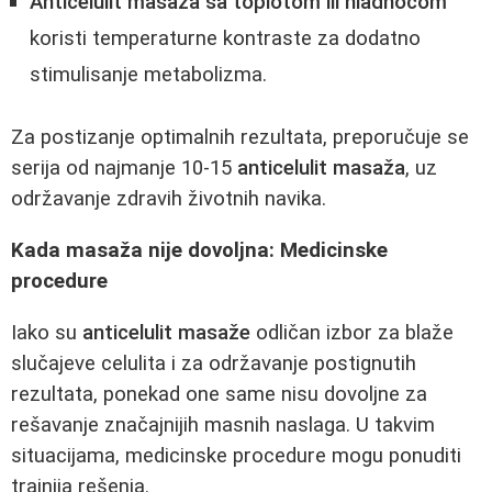
Anticelulit masaža sa toplotom ili hladnoćom
koristi temperaturne kontraste za dodatno
stimulisanje metabolizma.
Za postizanje optimalnih rezultata, preporučuje se
serija od najmanje 10-15
anticelulit masaža
, uz
održavanje zdravih životnih navika.
Kada masaža nije dovoljna: Medicinske
procedure
Iako su
anticelulit masaže
odličan izbor za blaže
slučajeve celulita i za održavanje postignutih
rezultata, ponekad one same nisu dovoljne za
rešavanje značajnijih masnih naslaga. U takvim
situacijama, medicinske procedure mogu ponuditi
trajnija rešenja.