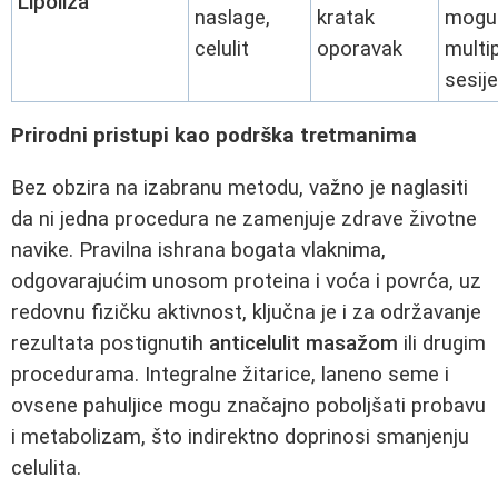
Lipoliza
naslage,
kratak
mogu
celulit
oporavak
multi
sesije
Prirodni pristupi kao podrška tretmanima
Bez obzira na izabranu metodu, važno je naglasiti
da ni jedna procedura ne zamenjuje zdrave životne
navike. Pravilna ishrana bogata vlaknima,
odgovarajućim unosom proteina i voća i povrća, uz
redovnu fizičku aktivnost, ključna je i za održavanje
rezultata postignutih
anticelulit masažom
ili drugim
procedurama. Integralne žitarice, laneno seme i
ovsene pahuljice mogu značajno poboljšati probavu
i metabolizam, što indirektno doprinosi smanjenju
celulita.