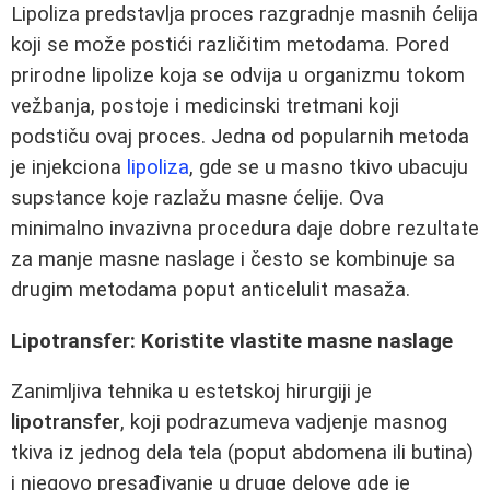
Lipoliza predstavlja proces razgradnje masnih ćelija
koji se može postići različitim metodama. Pored
prirodne lipolize koja se odvija u organizmu tokom
vežbanja, postoje i medicinski tretmani koji
podstiču ovaj proces. Jedna od popularnih metoda
je injekciona
lipoliza
, gde se u masno tkivo ubacuju
supstance koje razlažu masne ćelije. Ova
minimalno invazivna procedura daje dobre rezultate
za manje masne naslage i često se kombinuje sa
drugim metodama poput anticelulit masaža.
Lipotransfer: Koristite vlastite masne naslage
Zanimljiva tehnika u estetskoj hirurgiji je
lipotransfer
, koji podrazumeva vadjenje masnog
tkiva iz jednog dela tela (poput abdomena ili butina)
i njegovo presađivanje u druge delove gde je