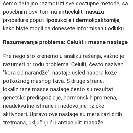
ćemo detaljno razmotriti sve dostupne metode, sa
posebnim osvrtom na
anticelulit masažu
i
procedure poput
liposukcije
i
dermolipektomije
,
kako biste mogli da donesete informisanu odluku.
Razumevanje problema: Celulit i masne naslage
Pre nego što krenemo u analizu rešenja, važno je
razumeti prirodu problema. Celulit, često nazivan
"kora od narandže", nastaje usled nabora kože i
potkožnog masnog tkiva. S druge strane,
lokalizirane masne naslage često su rezultat
genetske predispozicije, hormonskih promena,
neadekvatne ishrane ili nedovoljne fizičke
aktivnosti. Upravo ove naslage su meta različitih
tretmana, uključujući i
anticelulit masaže
.