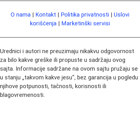
O nama
|
Kontakt
|
Politika privatnosti
|
Uslovi
korišćenja
|
Marketinški servisi
Urednici i autori ne preuzimaju nikakvu odgovornost
za bilo kakve greške ili propuste u sadržaju ovog
sajta. Informacije sadržane na ovom sajtu pružaju se
u stanju „takvom kakve jesu“, bez garancija u pogledu
njihove potpunosti, tačnosti, korisnosti ili
blagovremenosti.