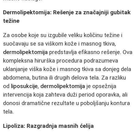
Dermolipektomija: Rešenje za značajniji gubitak
težine
Za osobe koje su izgubile veliku količinu težine i
suočavaju se sa viškom kože i masnog tkiva,
dermolipektomija
predstavlja efikasno rešenje. Ova
kompleksna hirurška procedura podrazumeva
uklanjanje viška kože i masnog tkiva sa donjeg dela
abdomena, butina ili drugih delova tela. Za razliku
od
liposukcije
,
dermolipektomija
je opsežnija
intervencija koja zahteva duži period oporavka, ali
donosi dramatične rezultate u poboljšanju kontura
tela.
Lipoliza: Razgradnja masnih ćelija