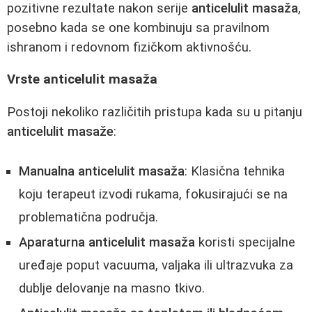
pozitivne rezultate nakon serije
anticelulit masaža
,
posebno kada se one kombinuju sa pravilnom
ishranom i redovnom fizičkom aktivnošću.
Vrste anticelulit masaža
Postoji nekoliko različitih pristupa kada su u pitanju
anticelulit masaže
:
Manualna anticelulit masaža
: Klasična tehnika
koju terapeut izvodi rukama, fokusirajući se na
problematična područja.
Aparaturna anticelulit masaža
koristi specijalne
uređaje poput vacuuma, valjaka ili ultrazvuka za
dublje delovanje na masno tkivo.