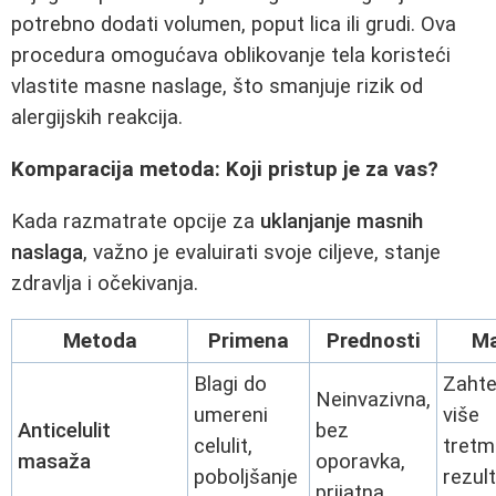
potrebno dodati volumen, poput lica ili grudi. Ova
procedura omogućava oblikovanje tela koristeći
vlastite masne naslage, što smanjuje rizik od
alergijskih reakcija.
Komparacija metoda: Koji pristup je za vas?
Kada razmatrate opcije za
uklanjanje masnih
naslaga
, važno je evaluirati svoje ciljeve, stanje
zdravlja i očekivanja.
Metoda
Primena
Prednosti
M
Blagi do
Zaht
Neinvazivna,
umereni
više
Anticelulit
bez
celulit,
tretm
masaža
oporavka,
poboljšanje
rezult
prijatna