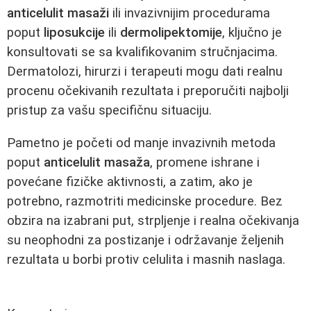
anticelulit masaži
ili invazivnijim procedurama
poput
liposukcije
ili
dermolipektomije
, ključno je
konsultovati se sa kvalifikovanim stručnjacima.
Dermatolozi, hirurzi i terapeuti mogu dati realnu
procenu očekivanih rezultata i preporučiti najbolji
pristup za vašu specifičnu situaciju.
Pametno je početi od manje invazivnih metoda
poput
anticelulit masaža
, promene ishrane i
povećane fizičke aktivnosti, a zatim, ako je
potrebno, razmotriti medicinske procedure. Bez
obzira na izabrani put, strpljenje i realna očekivanja
su neophodni za postizanje i održavanje željenih
rezultata u borbi protiv celulita i masnih naslaga.