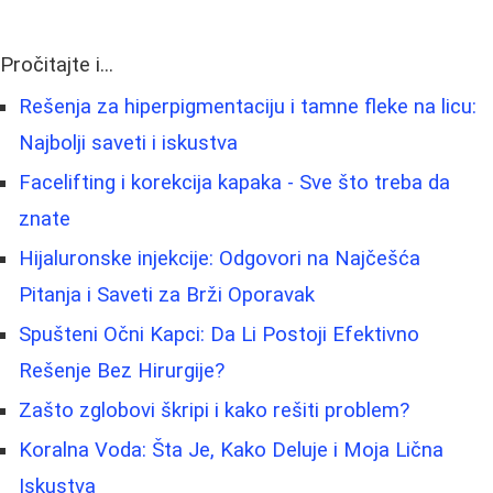
Pročitajte i...
Rešenja za hiperpigmentaciju i tamne fleke na licu:
Najbolji saveti i iskustva
Facelifting i korekcija kapaka - Sve što treba da
znate
Hijaluronske injekcije: Odgovori na Najčešća
Pitanja i Saveti za Brži Oporavak
Spušteni Očni Kapci: Da Li Postoji Efektivno
Rešenje Bez Hirurgije?
Zašto zglobovi škripi i kako rešiti problem?
Koralna Voda: Šta Je, Kako Deluje i Moja Lična
Iskustva