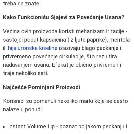
treba da znate.
Kako Funkcionišu Sjajevi za Povećanje Usana?
Većina ovih proizvoda koristi mehanizam iritacije -
sastojci poput kapsaicina (iz ljute paprike), mentola
ili
hijaluronske kiseline
izazivaju blago peckanje i
privremeno povećanje cirkulacije, što rezultira
naduvanjem usana. Efekat je obično privremen i
traje nekoliko sati.
Najčešće Pominjani Proizvodi
Korisnici su pomenuli nekoliko marki koje se često
nalaze u ponudi:
Instant Volume Lip - poznat po jakom peckanju i