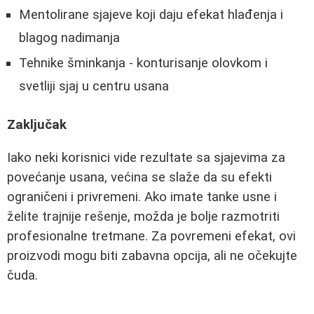
Mentolirane sjajeve koji daju efekat hlađenja i
blagog nadimanja
Tehnike šminkanja - konturisanje olovkom i
svetliji sjaj u centru usana
Zaključak
Iako neki korisnici vide rezultate sa sjajevima za
povećanje usana, većina se slaže da su efekti
ograničeni i privremeni. Ako imate tanke usne i
želite trajnije rešenje, možda je bolje razmotriti
profesionalne tretmane. Za povremeni efekat, ovi
proizvodi mogu biti zabavna opcija, ali ne očekujte
čuda.