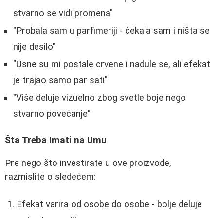
stvarno se vidi promena"
"Probala sam u parfimeriji - čekala sam i ništa se
nije desilo"
"Usne su mi postale crvene i nadule se, ali efekat
je trajao samo par sati"
"Više deluje vizuelno zbog svetle boje nego
stvarno povećanje"
Šta Treba Imati na Umu
Pre nego što investirate u ove proizvode,
razmislite o sledećem:
Efekat varira od osobe do osobe - bolje deluje