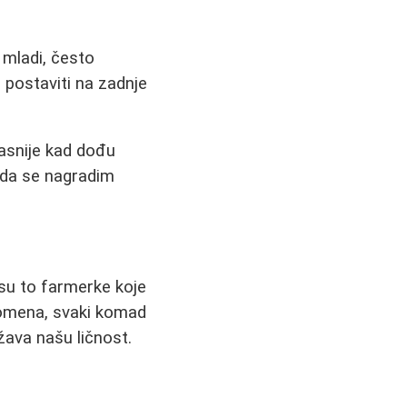
mladi, često
postaviti na zadnje
asnije kad dođu
 da se nagradim
su to farmerke koje
spomena, svaki komad
žava našu ličnost.