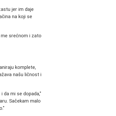
astu jer im daje
načina na koji se
ni me srećnom i zato
laniraju komplete,
ažava našu ličnost i
 i da mi se dopada,"
 paru. Sačekam malo
o."