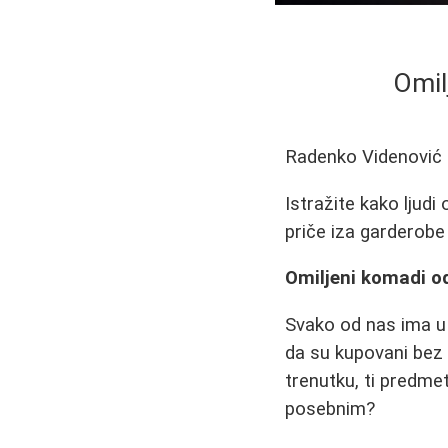
Omil
Radenko Videnović
Istražite kako ljudi
priče iza garderobe
Omiljeni komadi o
Svako od nas ima u
da su kupovani bez 
trenutku, ti predme
posebnim?