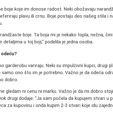
e boje koje im donose radost. Neki obožavaju narandž
eferiraju plavu ili crnu. Boje postaju deo našeg stila i 
u.
arandžaste boje. Ta boja mi je nekako topla, nežna, či
etaljima u toj boji," podelila je jedna osoba.
u odeću?
o garderobu variraju. Neki su impulzivni kupci, drugi p
ju samo ono što im je potrebno. Važno je da odeća odr
mo dobro.
e gledam ni cenu ni marku. Važno je da mi dobro stoji
Dok drugi dodaje: "Ja sam počela da kupujem stvari u
ca za kupovinu i onda kupim 2-3 stvari koje idu zajedn