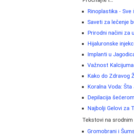
Pročitajte i...
Rinoplastika - Sve
Saveti za lečenje b
Prirodni načini za u
Hijaluronske injekc
Implanti u Jagodi
Važnost Kalcijuma 
Kako do Zdravog Živ
Koralna Voda: Šta 
Depilacija šećerom
Najbolji Gelovi za 
Tekstovi na srodnim
Gromobrani i Šumsk