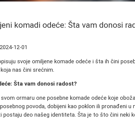
jeni komadi odeće: Šta vam donosi ra
2024-12-01
 opisuju svoje omiljene komade odeće i šta ih čini poseb
 koja nas čini srećnim.
deće: Šta vam donosi radost?
 svom ormaru one posebne komade odeće koje obožav
posebnog povoda, dobijeni kao poklon ili pronađeni u
ti postaju deo našeg identiteta. Šta je to što čini nek