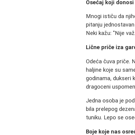
Osećaj koji donosi
Mnogi ističu da nji
pitanju jednostavan
Neki kažu: "Nije važ
Lične priče iza ga
Odeća čuva priče. N
haljine koje su sam
godinama, dukseri k
dragoceni uspomen
Jedna osoba je pode
bila prelepog dezena
tuniku. Lepo se oseć
Boje koje nas osre