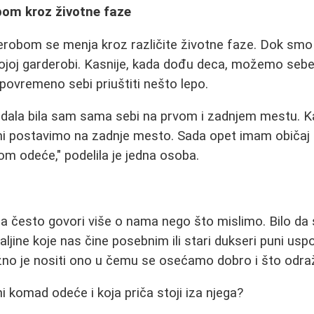
om kroz životne faze
robom se menja kroz različite životne faze. Dok smo 
joj garderobi. Kasnije, kada dođu deca, možemo sebe 
 povremeno sebi priuštiti nešto lepo.
udala bila sam sama sebi na prvom i zadnjem mestu. K
i postavimo na zadnje mesto. Sada opet imam običaj
m odeće," podelila je jedna osoba.
a često govori više o nama nego što mislimo. Bilo da 
aljine koje nas čine posebnim ili stari dukseri puni u
žno je nositi ono u čemu se osećamo dobro i što odra
i komad odeće i koja priča stoji iza njega?