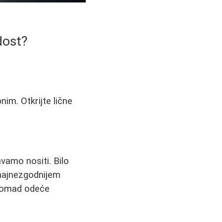
dost?
nim. Otkrijte lične
amo nositi. Bilo
 najnezgodnijem
i komad odeće