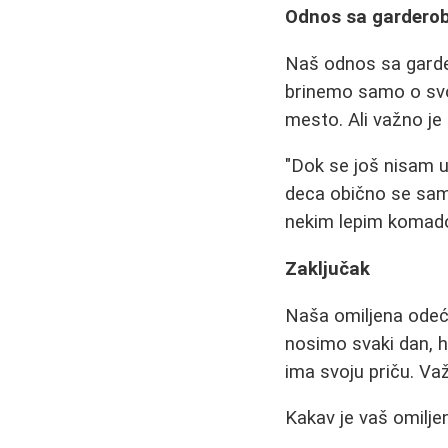
Odnos sa garderob
Naš odnos sa garde
brinemo samo o svo
mesto. Ali važno je
"Dok se još nisam 
deca obično se sam
nekim lepim komado
Zaključak
Naša omiljena odeć
nosimo svaki dan, h
ima svoju priču. Va
Kakav je vaš omiljen