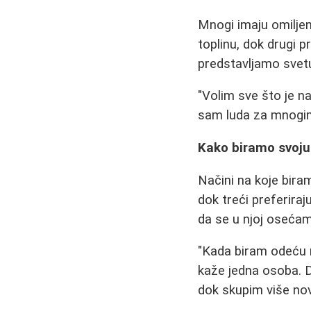
Mnogi imaju omiljen
toplinu, dok drugi pr
predstavljamo svet
"Volim sve što je n
sam luda za mnogim d
Kako biramo svoj
Načini na koje biram
dok treći preferira
da se u njoj oseća
"Kada biram odeću n
kaže jedna osoba. 
dok skupim više nov