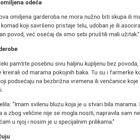
 omiljena odeća
hova omiljena garderoba ne mora nužno biti skupa ili ma
 komad koji savršeno pristaje telu, udoban je ili asoci
an povod, već osećaj da smo sebi priuštili mali užitak."
rderobe
eki pamtite posebnu sivu haljinu kupljenu bez povoda, 
e kreirali od marama pokojnih baka. Tu su i farmerke k
oji podsećaju na bezbrižna vremena ili venčanice koje
i.
lila: "Imam svilenu bluzu koja je u stvari bila marama
 a zbog veličine nije se mogla nositi, napravila sam ne
am u njoj i nosim je u specijalnim prilikama."
ćuju