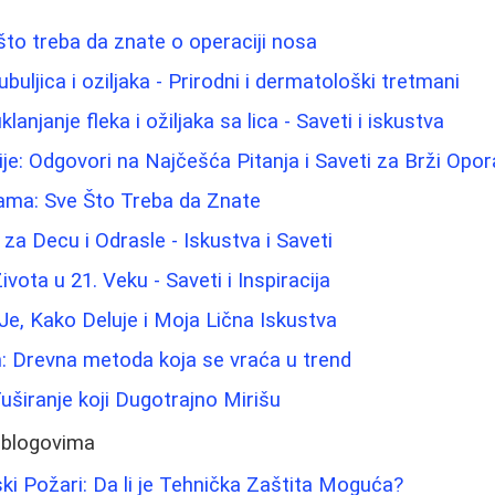
 što treba da znate o operaciji nosa
ubuljica i oziljaka - Prirodni i dermatološki tretmani
klanjanje fleka i ožiljaka sa lica - Saveti i iskustva
ije: Odgovori na Najčešća Pitanja i Saveti za Brži Opo
cama: Sve Što Treba da Znate
za Decu i Odrasle - Iskustva i Saveti
ota u 21. Veku - Saveti i Inspiracija
Je, Kako Deluje i Moja Lična Iskustva
: Drevna metoda koja se vraća u trend
Tuširanje koji Dugotrajno Mirišu
 blogovima
i Požari: Da li je Tehnička Zaštita Moguća?