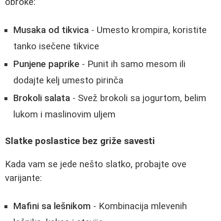
obroke:
Musaka od tikvica
- Umesto krompira, koristite
tanko isečene tikvice
Punjene paprike
- Punit ih samo mesom ili
dodajte kelj umesto pirinča
Brokoli salata
- Svež brokoli sa jogurtom, belim
lukom i maslinovim uljem
Slatke poslastice bez griže savesti
Kada vam se jede nešto slatko, probajte ove
varijante:
Mafini sa lešnikom
- Kombinacija mlevenih