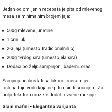
Jedan od omiljenih recepata je pita od mlevenog
mesa sa minimalnim brojem jaja:
500g mlevene junetine
1 crni luk
2-3 jaja (umesto tradicionalnih 5)
200g tvrdog sira (umesto ela sira)
Dodaci po želji: šampinjoni, bademi, orasi
Šampinjone dinstati sa lukom i mesom jer
oslobađaju vodu koja će pitu učiniti sočnijom. Za
bolju teksturu možete dodati ovsene mekinje.
Slani mafini - Elegantna varijanta