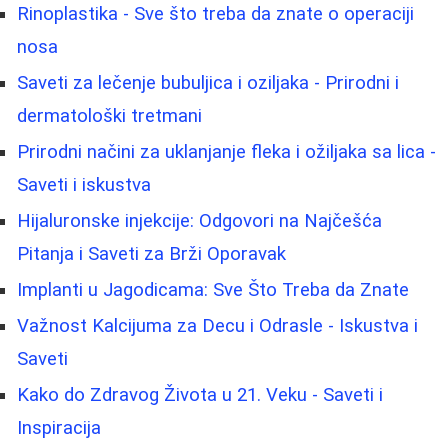
Rinoplastika - Sve što treba da znate o operaciji
nosa
Saveti za lečenje bubuljica i oziljaka - Prirodni i
dermatološki tretmani
Prirodni načini za uklanjanje fleka i ožiljaka sa lica -
Saveti i iskustva
Hijaluronske injekcije: Odgovori na Najčešća
Pitanja i Saveti za Brži Oporavak
Implanti u Jagodicama: Sve Što Treba da Znate
Važnost Kalcijuma za Decu i Odrasle - Iskustva i
Saveti
Kako do Zdravog Života u 21. Veku - Saveti i
Inspiracija