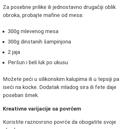
Za posebne prilike ili jednostavno drugačiji oblik
obroka, probajte mafine od mesa:
300g mlevenog mesa
300g dinstanih šampinjona
2 jaja
Peršun i beli luk po ukusu
Možete peći u silikonskim kalupima ili u tepsiji pa
iseći na kocke. Dodatak mladog sira ili fete daje
poseban šmek.
Kreativne varijacije sa povrćem
Koristite raznovrsno povrće da obogatite svoje