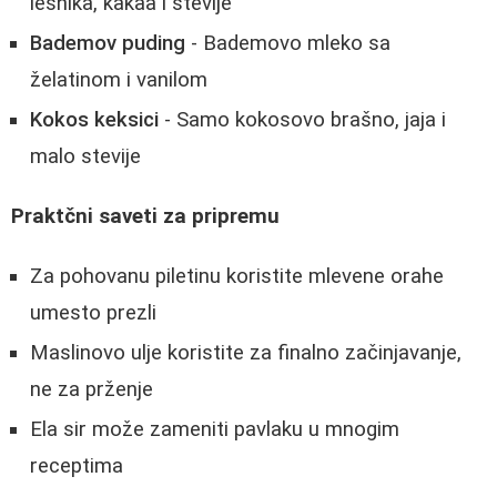
lešnika, kakaa i stevije
Bademov puding
- Bademovo mleko sa
želatinom i vanilom
Kokos keksici
- Samo kokosovo brašno, jaja i
malo stevije
Praktčni saveti za pripremu
Za pohovanu piletinu koristite mlevene orahe
umesto prezli
Maslinovo ulje koristite za finalno začinjavanje,
ne za prženje
Ela sir može zameniti pavlaku u mnogim
receptima