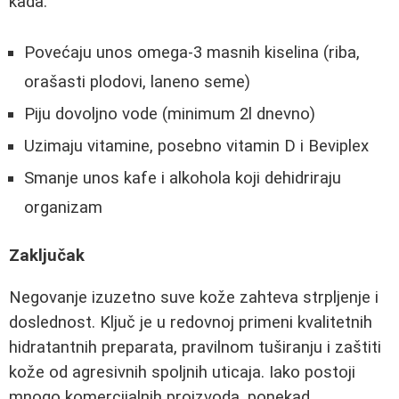
kada:
Povećaju unos omega-3 masnih kiselina (riba,
orašasti plodovi, laneno seme)
Piju dovoljno vode (minimum 2l dnevno)
Uzimaju vitamine, posebno vitamin D i Beviplex
Smanje unos kafe i alkohola koji dehidriraju
organizam
Zaključak
Negovanje izuzetno suve kože zahteva strpljenje i
doslednost. Ključ je u redovnoj primeni kvalitetnih
hidratantnih preparata, pravilnom tuširanju i zaštiti
kože od agresivnih spoljnih uticaja. Iako postoji
mnogo komercijalnih proizvoda, ponekad