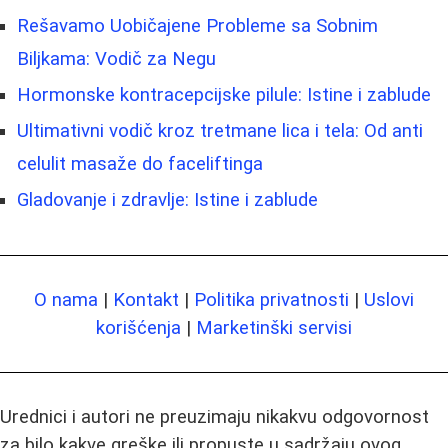
Rešavamo Uobičajene Probleme sa Sobnim
Biljkama: Vodič za Negu
Hormonske kontracepcijske pilule: Istine i zablude
Ultimativni vodič kroz tretmane lica i tela: Od anti
celulit masaže do faceliftinga
Gladovanje i zdravlje: Istine i zablude
O nama
|
Kontakt
|
Politika privatnosti
|
Uslovi
korišćenja
|
Marketinški servisi
Urednici i autori ne preuzimaju nikakvu odgovornost
za bilo kakve greške ili propuste u sadržaju ovog