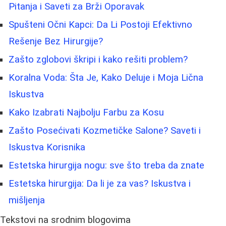
Pitanja i Saveti za Brži Oporavak
Spušteni Očni Kapci: Da Li Postoji Efektivno
Rešenje Bez Hirurgije?
Zašto zglobovi škripi i kako rešiti problem?
Koralna Voda: Šta Je, Kako Deluje i Moja Lična
Iskustva
Kako Izabrati Najbolju Farbu za Kosu
Zašto Posećivati Kozmetičke Salone? Saveti i
Iskustva Korisnika
Estetska hirurgija nogu: sve što treba da znate
Estetska hirurgija: Da li je za vas? Iskustva i
mišljenja
Tekstovi na srodnim blogovima