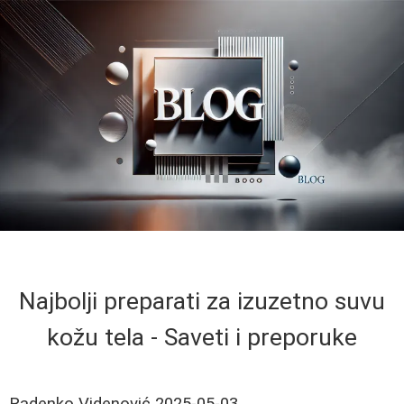
Najbolji preparati za izuzetno suvu
kožu tela - Saveti i preporuke
Radenko Videnović
2025-05-03