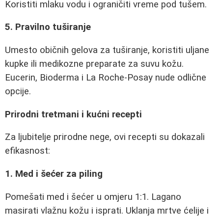
Koristiti mlaku vodu i ograničiti vreme pod tušem.
5. Pravilno tuširanje
Umesto običnih gelova za tuširanje, koristiti uljane
kupke ili medikozne preparate za suvu kožu.
Eucerin, Bioderma i La Roche-Posay nude odlične
opcije.
Prirodni tretmani i kućni recepti
Za ljubitelje prirodne nege, ovi recepti su dokazali
efikasnost:
1. Med i šećer za piling
Pomešati med i šećer u omjeru 1:1. Lagano
masirati vlažnu kožu i isprati. Uklanja mrtve ćelije i