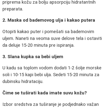
priprema kožu za bolju apsorpciju hidratantnih
preparata.
2. Maska od bademovog ulja i kakao putera
Otopiti kakao puter i pomešati sa bademovim
uljem. Naneti na veoma suve delove tela i ostaviti
da deluje 15-20 minuta pre ispiranja.
3. Slana kupka sa bebi uljem
U kadu sa toplom vodom dodati 1-2 šolje morske
soli i 10-15 kapi bebi ulja. Sedeti 15-20 minuta za
dubinsku hidrataciju.
Čime se tuširati kada imate suvu kožu?
Izbor sredstva za tuširanje je podjednako važan