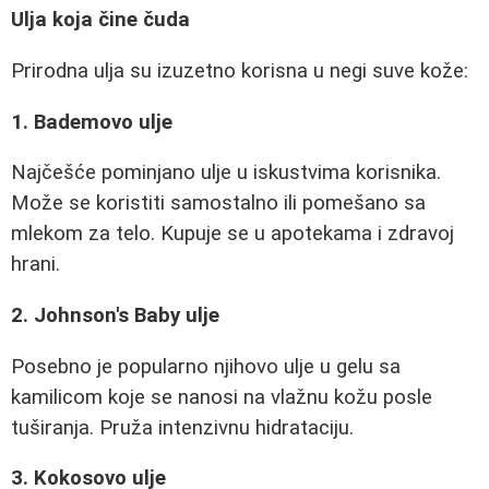
Ulja koja čine čuda
Prirodna ulja su izuzetno korisna u negi suve kože:
1. Bademovo ulje
Najčešće pominjano ulje u iskustvima korisnika.
Može se koristiti samostalno ili pomešano sa
mlekom za telo. Kupuje se u apotekama i zdravoj
hrani.
2. Johnson's Baby ulje
Posebno je popularno njihovo ulje u gelu sa
kamilicom koje se nanosi na vlažnu kožu posle
tuširanja. Pruža intenzivnu hidrataciju.
3. Kokosovo ulje