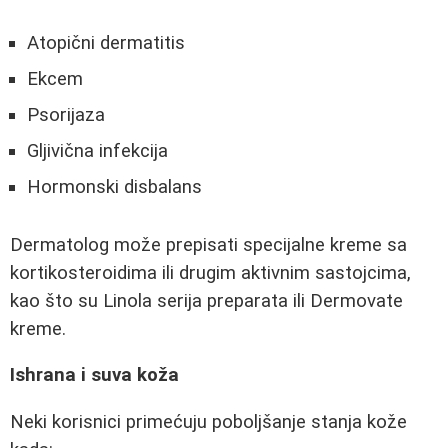
Atopični dermatitis
Ekcem
Psorijaza
Gljivična infekcija
Hormonski disbalans
Dermatolog može prepisati specijalne kreme sa
kortikosteroidima ili drugim aktivnim sastojcima,
kao što su Linola serija preparata ili Dermovate
kreme.
Ishrana i suva koža
Neki korisnici primećuju poboljšanje stanja kože