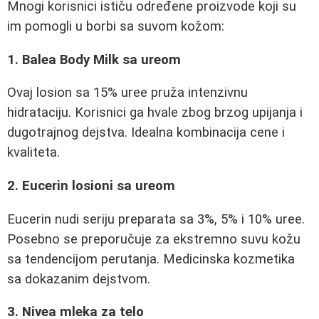
Mnogi korisnici ističu određene proizvode koji su
im pomogli u borbi sa suvom kožom:
1. Balea Body Milk sa ureom
Ovaj losion sa 15% uree pruža intenzivnu
hidrataciju. Korisnici ga hvale zbog brzog upijanja i
dugotrajnog dejstva. Idealna kombinacija cene i
kvaliteta.
2. Eucerin losioni sa ureom
Eucerin nudi seriju preparata sa 3%, 5% i 10% uree.
Posebno se preporučuje za ekstremno suvu kožu
sa tendencijom perutanja. Medicinska kozmetika
sa dokazanim dejstvom.
3. Nivea mleka za telo