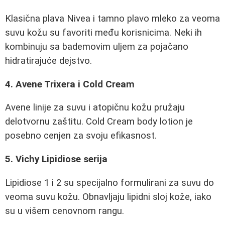
Klasična plava Nivea i tamno plavo mleko za veoma
suvu kožu su favoriti među korisnicima. Neki ih
kombinuju sa bademovim uljem za pojačano
hidratirajuće dejstvo.
4. Avene Trixera i Cold Cream
Avene linije za suvu i atopičnu kožu pružaju
delotvornu zaštitu. Cold Cream body lotion je
posebno cenjen za svoju efikasnost.
5. Vichy Lipidiose serija
Lipidiose 1 i 2 su specijalno formulirani za suvu do
veoma suvu kožu. Obnavljaju lipidni sloj kože, iako
su u višem cenovnom rangu.