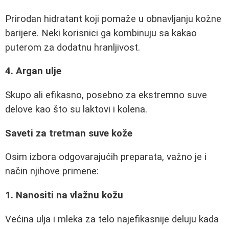
Prirodan hidratant koji pomaže u obnavljanju kožne
barijere. Neki korisnici ga kombinuju sa kakao
puterom za dodatnu hranljivost.
4. Argan ulje
Skupo ali efikasno, posebno za ekstremno suve
delove kao što su laktovi i kolena.
Saveti za tretman suve kože
Osim izbora odgovarajućih preparata, važno je i
način njihove primene:
1. Nanositi na vlažnu kožu
Većina ulja i mleka za telo najefikasnije deluju kada