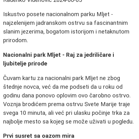
Iskustvo posete nacionalnom parku Mljet -
najzelenijem jadranskom ostrvu sa fascinantnim
slanim jezerima, bogatom istorijom i netaknutom
prirodom.
Nacionalni park Mljet - Raj za jedriličare i
ljubitelje prirode
Čuvam kartu za nacionalni park Mljet ne zbog
štednje novca, već da me podseti da u roku od
godinu dana ponovo oplovim ovo čarobno ostrvo.
Voznja brodićem prema ostrvu Svete Marije traje
svega 10 minuta, ali već pri ulasku počinje trka za
najbolje mesto sa kojeg se može uživati u pogledu.
Prvi susret sa oazom mira