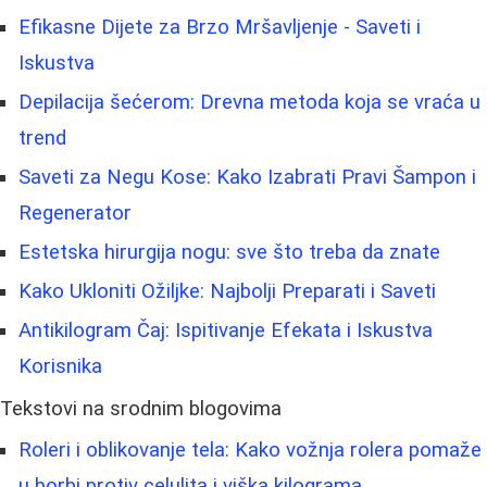
Efikasne Dijete za Brzo Mršavljenje - Saveti i
Iskustva
Depilacija šećerom: Drevna metoda koja se vraća u
trend
Saveti za Negu Kose: Kako Izabrati Pravi Šampon i
Regenerator
Estetska hirurgija nogu: sve što treba da znate
Kako Ukloniti Ožiljke: Najbolji Preparati i Saveti
Antikilogram Čaj: Ispitivanje Efekata i Iskustva
Korisnika
Tekstovi na srodnim blogovima
Roleri i oblikovanje tela: Kako vožnja rolera pomaže
u borbi protiv celulita i viška kilograma