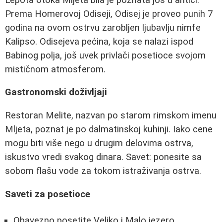
Prema Homerovoj Odiseji, Odisej je proveo punih 7
godina na ovom ostrvu zarobljen ljubavlju nimfe
Kalipso. Odisejeva pećina, koja se nalazi ispod
Babinog polja, još uvek privlači posetioce svojom
mističnom atmosferom.
Gastronomski doživljaji
Restoran Melite, nazvan po starom rimskom imenu
Mljeta, poznat je po dalmatinskoj kuhinji. Iako cene
mogu biti više nego u drugim delovima ostrva,
iskustvo vredi svakog dinara. Savet: ponesite sa
sobom flašu vode za tokom istraživanja ostrva.
Saveti za posetioce
Obavezno posetite Veliko i Malo jezero