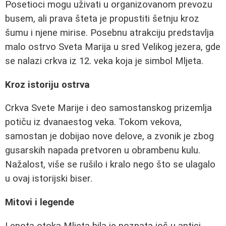
Posetioci mogu uživati u organizovanom prevozu
busem, ali prava šteta je propustiti šetnju kroz
šumu i njene mirise. Posebnu atrakciju predstavlja
malo ostrvo Sveta Marija u sred Velikog jezera, gde
se nalazi crkva iz 12. veka koja je simbol Mljeta.
Kroz istoriju ostrva
Crkva Svete Marije i deo samostanskog prizemlja
potiču iz dvanaestog veka. Tokom vekova,
samostan je dobijao nove delove, a zvonik je zbog
gusarskih napada pretvoren u obrambenu kulu.
Nažalost, više se rušilo i kralo nego što se ulagalo
u ovaj istorijski biser.
Mitovi i legende
Lepota otoka Mljeta bila je poznata još u antici.