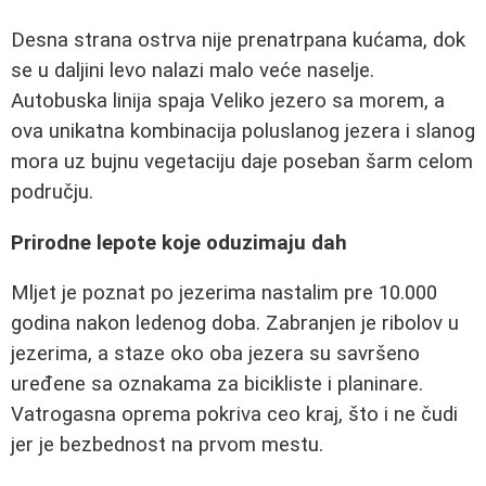
Desna strana ostrva nije prenatrpana kućama, dok
se u daljini levo nalazi malo veće naselje.
Autobuska linija spaja Veliko jezero sa morem, a
ova unikatna kombinacija poluslanog jezera i slanog
mora uz bujnu vegetaciju daje poseban šarm celom
području.
Prirodne lepote koje oduzimaju dah
Mljet je poznat po jezerima nastalim pre 10.000
godina nakon ledenog doba. Zabranjen je ribolov u
jezerima, a staze oko oba jezera su savršeno
uređene sa oznakama za bicikliste i planinare.
Vatrogasna oprema pokriva ceo kraj, što i ne čudi
jer je bezbednost na prvom mestu.