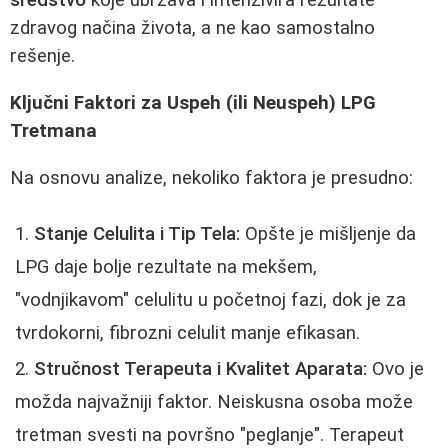
sredstvo
koje ubrzava i intenzivira rezultate
zdravog načina života, a ne kao samostalno
rešenje.
Ključni Faktori za Uspeh (ili Neuspeh) LPG
Tretmana
Na osnovu analize, nekoliko faktora je presudno:
Stanje Celulita i Tip Tela:
Opšte je mišljenje da
LPG daje bolje rezultate na mekšem,
"vodnjikavom" celulitu u početnoj fazi, dok je za
tvrdokorni, fibrozni celulit manje efikasan.
Stručnost Terapeuta i Kvalitet Aparata:
Ovo je
možda najvažniji faktor. Neiskusna osoba može
tretman svesti na površno "peglanje". Terapeut