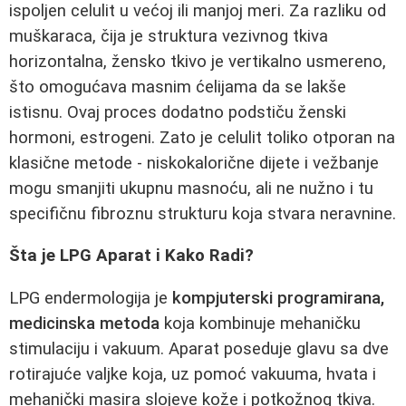
ispoljen celulit u većoj ili manjoj meri. Za razliku od
muškaraca, čija je struktura vezivnog tkiva
horizontalna, žensko tkivo je vertikalno usmereno,
što omogućava masnim ćelijama da se lakše
istisnu. Ovaj proces dodatno podstiču ženski
hormoni, estrogeni. Zato je celulit toliko otporan na
klasične metode - niskokalorične dijete i vežbanje
mogu smanjiti ukupnu masnoću, ali ne nužno i tu
specifičnu fibroznu strukturu koja stvara neravnine.
Šta je LPG Aparat i Kako Radi?
LPG endermologija je
kompjuterski programirana,
medicinska metoda
koja kombinuje mehaničku
stimulaciju i vakuum. Aparat poseduje glavu sa dve
rotirajuće valjke koja, uz pomoć vakuuma, hvata i
mehanički masira slojeve kože i potkožnog tkiva.