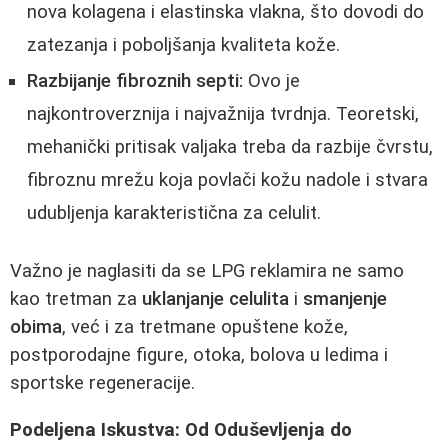
nova kolagena i elastinska vlakna, što dovodi do
zatezanja i poboljšanja kvaliteta kože.
Razbijanje fibroznih septi:
Ovo je
najkontroverznija i najvažnija tvrdnja. Teoretski,
mehanički pritisak valjaka treba da razbije čvrstu,
fibroznu mrežu koja povlači kožu nadole i stvara
udubljenja karakteristična za celulit.
Važno je naglasiti da se LPG reklamira ne samo
kao tretman za
uklanjanje celulita
i
smanjenje
obima
, već i za tretmane opuštene kože,
postporodajne figure, otoka, bolova u ledima i
sportske regeneracije.
Podeljena Iskustva: Od Oduševljenja do