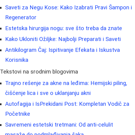
Saveti za Negu Kose: Kako Izabrati Pravi Šampon i
Regenerator
Estetska hirurgija nogu: sve što treba da znate
Kako Ukloniti Ožiljke: Najbolji Preparati i Saveti
Antikilogram Čaj: Ispitivanje Efekata i Iskustva
Korisnika
Tekstovi na srodnim blogovima
Trajno rešenje za akne na leđima: Hemijski piling,
čišćenje lica i sve o uklanjanju akni
Autofagija i IsPrekidani Post: Kompletan Vodič za
Početnike
Savremeni estetski tretmani: Od anti-celulit
masaže do podmlađivanja šaka