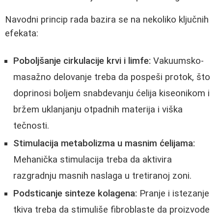
Navodni princip rada bazira se na nekoliko ključnih
efekata:
Poboljšanje cirkulacije krvi i limfe:
Vakuumsko-
masažno delovanje treba da pospeši protok, što
doprinosi boljem snabdevanju ćelija kiseonikom i
bržem uklanjanju otpadnih materija i viška
tečnosti.
Stimulacija metabolizma u masnim ćelijama:
Mehanička stimulacija treba da aktivira
razgradnju masnih naslaga u tretiranoj zoni.
Podsticanje sinteze kolagena:
Pranje i istezanje
tkiva treba da stimuliše fibroblaste da proizvode