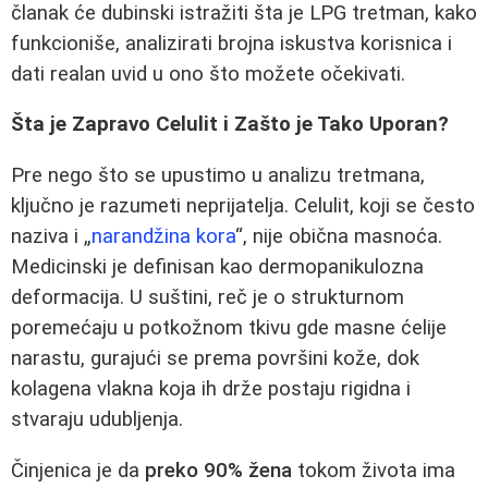
članak će dubinski istražiti šta je LPG tretman, kako
funkcioniše, analizirati brojna iskustva korisnica i
dati realan uvid u ono što možete očekivati.
Šta je Zapravo Celulit i Zašto je Tako Uporan?
Pre nego što se upustimo u analizu tretmana,
ključno je razumeti neprijatelja. Celulit, koji se često
naziva i „
narandžina kora
“, nije obična masnoća.
Medicinski je definisan kao dermopanikulozna
deformacija. U suštini, reč je o strukturnom
poremećaju u potkožnom tkivu gde masne ćelije
narastu, gurajući se prema površini kože, dok
kolagena vlakna koja ih drže postaju rigidna i
stvaraju udubljenja.
Činjenica je da
preko 90% žena
tokom života ima