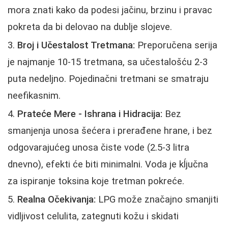
mora znati kako da podesi jačinu, brzinu i pravac
pokreta da bi delovao na dublje slojeve.
Broj i Učestalost Tretmana:
Preporučena serija
je najmanje 10-15 tretmana, sa učestalošću 2-3
puta nedeljno. Pojedinačni tretmani se smatraju
neefikasnim.
Prateće Mere - Ishrana i Hidracija:
Bez
smanjenja unosa šećera i prerađene hrane, i bez
odgovarajućeg unosa čiste vode (2.5-3 litra
dnevno), efekti će biti minimalni. Voda je kĺjučna
za ispiranje toksina koje tretman pokreće.
Realna Očekivanja:
LPG može značajno smanjiti
vidljivost celulita, zategnuti kožu i skidati