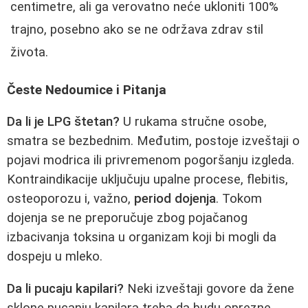
centimetre, ali ga verovatno neće ukloniti 100%
trajno, posebno ako se ne održava zdrav stil
života.
Česte Nedoumice i Pitanja
Da li je LPG štetan?
U rukama stručne osobe,
smatra se bezbednim. Međutim, postoje izveštaji o
pojavi modrica ili privremenom pogoršanju izgleda.
Kontraindikacije uključuju upalne procese, flebitis,
osteoporozu i, važno,
period dojenja
. Tokom
dojenja se ne preporučuje zbog pojačanog
izbacivanja toksina u organizam koji bi mogli da
dospeju u mleko.
Da li pucaju kapilari?
Neki izveštaji govore da žene
sklone pucanju kapilara treba da budu oprezne.