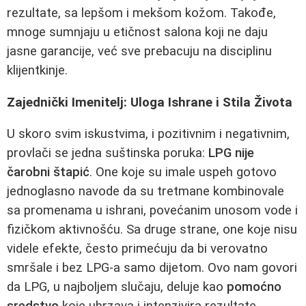
rezultate, sa lepšom i mekšom kožom. Takođe,
mnoge sumnjaju u etičnost salona koji ne daju
jasne garancije, već sve prebacuju na disciplinu
klijentkinje.
Zajednički Imenitelj: Uloga Ishrane i Stila Života
U skoro svim iskustvima, i pozitivnim i negativnim,
provlači se jedna suštinska poruka:
LPG nije
čarobni štapić
. One koje su imale uspeh gotovo
jednoglasno navode da su tretmane kombinovale
sa promenama u ishrani, povećanim unosom vode i
fizičkom aktivnošću. Sa druge strane, one koje nisu
videle efekte, često primećuju da bi verovatno
smršale i bez LPG-a samo dijetom. Ovo nam govori
da LPG, u najboljem slučaju, deluje kao
pomoćno