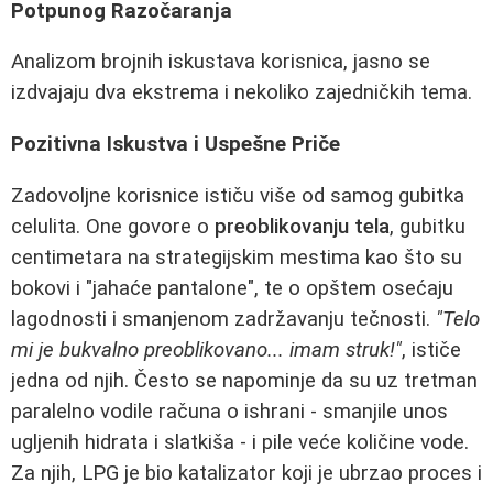
Potpunog Razоčaranja
Analizom brojnih iskustava korisnica, jasno se
izdvajaju dva ekstrema i nekoliko zajedničkih tema.
Pozitivna Iskustva i Uspešne Priče
Zadovoljne korisnice ističu više od samog gubitka
celulita. One govore o
preoblikovanju tela
, gubitku
centimetara na strategijskim mestima kao što su
bokovi i "jahaće pantalone", te o opštem osećaju
lagodnosti i smanjenom zadržavanju tečnosti.
"Telo
mi je bukvalno preoblikovano... imam struk!"
, ističe
jedna od njih. Često se napominje da su uz tretman
paralelno vodile računa o ishrani - smanjile unos
ugljenih hidrata i slatkiša - i pile veće količine vode.
Za njih, LPG je bio katalizator koji je ubrzao proces i