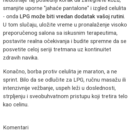
smanjite uporne "jahaće pantalone" i izgled celulita
- onda
LPG može biti vredan dodatak vašoj rutini
.
U tom slučaju, uložite vreme u pronalaženje visoko
preporučenog salona sa iskusnim terapeutima,
postavite realna očekivanja i budite spremne da se
posvetite celoj seriji tretmana uz kontinuitet
zdravih navika.
Konačno, borba protiv celulita je maraton, a ne
sprint. Bilo da se odlučite za LPG, ručnu masažu ili
intenzivnije vežbanje, uspeh leži u doslednosti,
strpljenju i sveobuhvatnom pristupu koji tretira telo
kao celinu.
Komentari