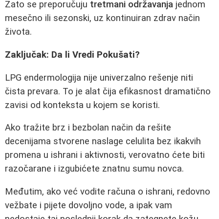
Zato se preporučuju
tretmani održavanja
jednom
mesečno ili sezonski, uz kontinuiran zdrav način
života.
Zaključak: Da li Vredi Pokušati?
LPG endermologija nije univerzalno rešenje niti
čista prevara. To je alat čija efikasnost dramatično
zavisi od konteksta u kojem se koristi.
Ako tražite brz i bezbolan način da rešite
decenijama stvorene naslage celulita bez ikakvih
promena u ishrani i aktivnosti, verovatno ćete biti
razočarane i izgubićete znatnu sumu novca.
Međutim, ako već vodite računa o ishrani, redovno
vežbate i pijete dovoljno vode, a ipak vam
nedostaje taj poslednji korak da zategnete kožu,