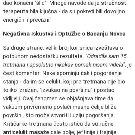
dao konačni "šlic". Mnoge navode da je
stručnost
terapeuta
bila ključna - da su pokreti bili dovoljno
energični i precizni.
Negativna Iskustva i Optužbe o Bacanju Novca
Sa druge strane, veliki broj korisnica izveštava o
potpunom nedostatku rezultata.
"Odradila sam 15
tretmana i apsolutno nikakav pomak nisam videla"
, je
čest komentar. Neke spominju čak i pogoršanje
stanja - da im se celulit, koji pre tretmana nije bio
toliko izražen, "izvukao na površinu" i postao
vidljiviji. Ovaj fenomen se objašnjava time da
vakuum privremeno povlači masne čelije bliže
površini, što može stvoriti iluziju pogoršanja.
Kritičarke tretmana često ističu da su
ručne
anticelulit masaže
dale bolje, jeftinije i trajnije