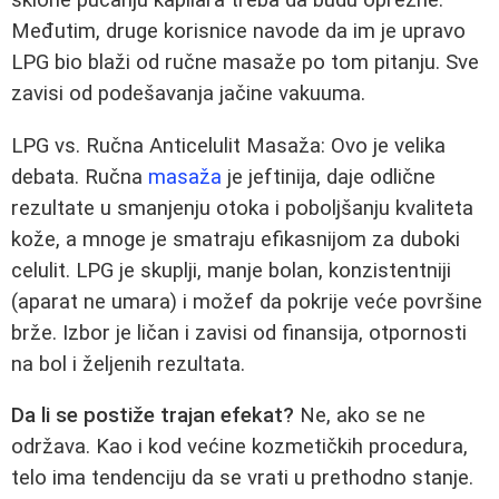
Međutim, druge korisnice navode da im je upravo
LPG bio blaži od ručne masaže po tom pitanju. Sve
zavisi od podešavanja jačine vakuuma.
LPG vs. Ručna Anticelulit Masaža: Ovo je velika
debata. Ručna
masaža
je jeftinija, daje odlične
rezultate u smanjenju otoka i poboljšanju kvaliteta
kože, a mnoge je smatraju efikasnijom za duboki
celulit. LPG je skuplji, manje bolan, konzistentniji
(aparat ne umara) i možef da pokrije veće površine
brže. Izbor je ličan i zavisi od finansija, otpornosti
na bol i željenih rezultata.
Da li se postiže trajan efekat?
Ne, ako se ne
održava. Kao i kod većine kozmetičkih procedura,
telo ima tendenciju da se vrati u prethodno stanje.