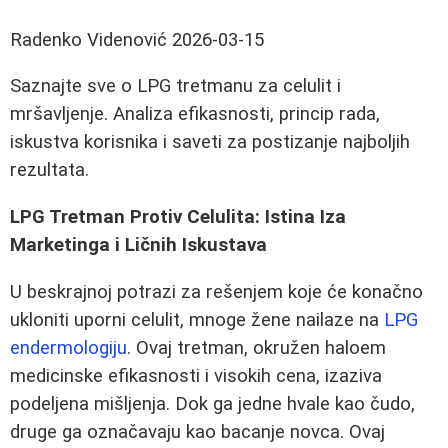
Radenko Videnović
2026-03-15
Saznajte sve o LPG tretmanu za celulit i
mršavljenje. Analiza efikasnosti, princip rada,
iskustva korisnika i saveti za postizanje najboljih
rezultata.
LPG Tretman Protiv Celulita: Istina Iza
Marketinga i Ličnih Iskustava
U beskrajnoj potrazi za rešenjem koje će konačno
ukloniti uporni celulit, mnoge žene nailaze na
LPG
endermologiju
. Ovaj tretman, okružen haloem
medicinske efikasnosti i visokih cena, izaziva
podeljena mišljenja. Dok ga jedne hvale kao čudo,
druge ga označavaju kao bacanje novca. Ovaj