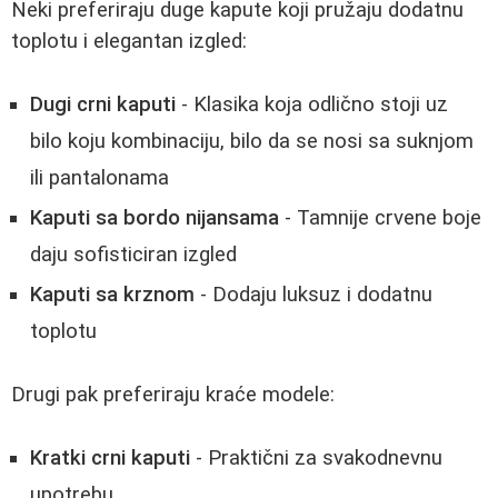
Neki preferiraju duge kapute koji pružaju dodatnu
toplotu i elegantan izgled:
Dugi crni kaputi
- Klasika koja odlično stoji uz
bilo koju kombinaciju, bilo da se nosi sa suknjom
ili pantalonama
Kaputi sa bordo nijansama
- Tamnije crvene boje
daju sofisticiran izgled
Kaputi sa krznom
- Dodaju luksuz i dodatnu
toplotu
Drugi pak preferiraju kraće modele:
Kratki crni kaputi
- Praktični za svakodnevnu
upotrebu