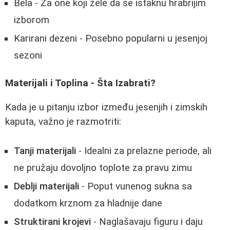
Bela - Za one koji žele da se istaknu hrabrijim
izborom
Karirani dezeni - Posebno popularni u jesenjoj
sezoni
Materijali i Toplina - Šta Izabrati?
Kada je u pitanju izbor između jesenjih i zimskih
kaputa, važno je razmotriti:
Tanji materijali
- Idealni za prelazne periode, ali
ne pružaju dovoljno toplote za pravu zimu
Deblji materijali
- Poput vunenog sukna sa
dodatkom krznom za hladnije dane
Struktirani krojevi
- Naglašavaju figuru i daju