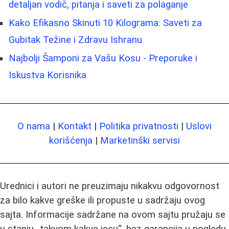
detaljan vodič, pitanja i saveti za polaganje
Kako Efikasno Skinuti 10 Kilograma: Saveti za
Gubitak Težine i Zdravu Ishranu
Najbolji Šamponi za Vašu Kosu - Preporuke i
Iskustva Korisnika
O nama
|
Kontakt
|
Politika privatnosti
|
Uslovi
korišćenja
|
Marketinški servisi
Urednici i autori ne preuzimaju nikakvu odgovornost
za bilo kakve greške ili propuste u sadržaju ovog
sajta. Informacije sadržane na ovom sajtu pružaju se