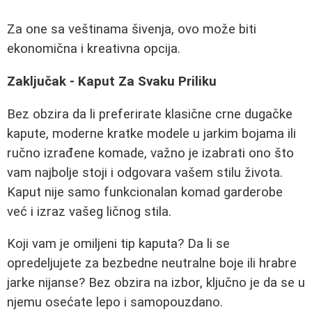
Za one sa veštinama šivenja, ovo može biti
ekonomična i kreativna opcija.
Zaključak - Kaput Za Svaku Priliku
Bez obzira da li preferirate klasične crne dugačke
kapute, moderne kratke modele u jarkim bojama ili
ručno izrađene komade, važno je izabrati ono što
vam najbolje stoji i odgovara vašem stilu života.
Kaput nije samo funkcionalan komad garderobe
već i izraz vašeg ličnog stila.
Koji vam je omiljeni tip kaputa? Da li se
opredeljujete za bezbedne neutralne boje ili hrabre
jarke nijanse? Bez obzira na izbor, ključno je da se u
njemu osećate lepo i samopouzdano.