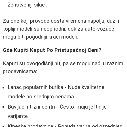
ženstveniji siluet
Za one koji provode dosta vremena napolju, duži i
topliji modeli su neophodni, dok za auto-vozače
mogu biti pogodniji kraći modeli.
Gde Kupiti Kaput Po Pristupačnoj Ceni?
Kaputi su ovogodišnji hit, pa se mogu naći u raznim
prodavnicama:
Lanac popularnih butika - Nude kvalitetne
modele po srednjim cenama
Buvljaci i tržni centri - Često imaju jeftinije
varijante
Kineske prodavnice - Ponuda varira od osrednjeg