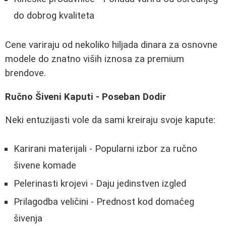
do dobrog kvaliteta
Cene variraju od nekoliko hiljada dinara za osnovne
modele do znatno viših iznosa za premium
brendove.
Ručno Šiveni Kaputi - Poseban Dodir
Neki entuzijasti vole da sami kreiraju svoje kapute:
Karirani materijali - Popularni izbor za ručno
šivene komade
Pelerinasti krojevi - Daju jedinstven izgled
Prilagodba veličini - Prednost kod domaćeg
šivenja