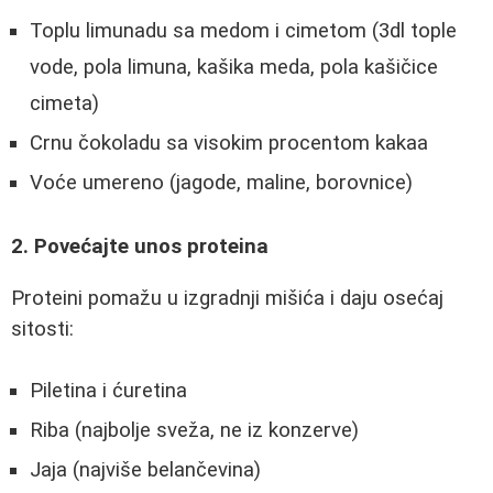
Toplu limunadu sa medom i cimetom (3dl tople
vode, pola limuna, kašika meda, pola kašičice
cimeta)
Crnu čokoladu sa visokim procentom kakaa
Voće umereno (jagode, maline, borovnice)
2. Povećajte unos proteina
Proteini pomažu u izgradnji mišića i daju osećaj
sitosti:
Piletina i ćuretina
Riba (najbolje sveža, ne iz konzerve)
Jaja (najviše belančevina)