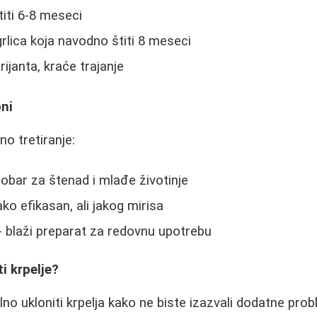
štiti 6-8 meseci
rlica koja navodno štiti 8 meseci
arijanta, kraće trajanje
oni
no tretiranje:
dobar za štenad i mlađe životinje
ako efikasan, ali jakog mirisa
- blaži preparat za redovnu upotrebu
i krpelje?
lno ukloniti krpelja kako ne biste izazvali dodatne pro