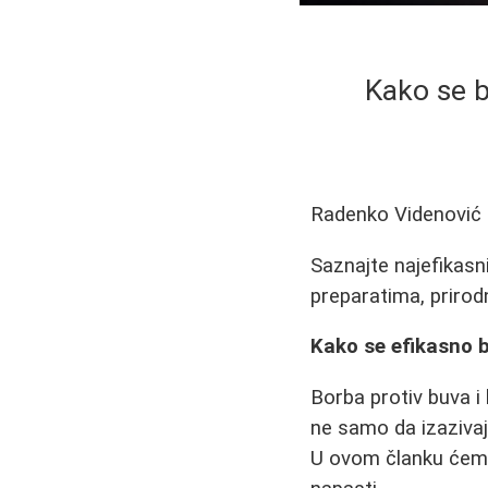
Kako se b
Radenko Videnović
Saznajte najefikasn
preparatima, prirod
Kako se efikasno b
Borba protiv buva i 
ne samo da izazivaj
U ovom članku ćemo 