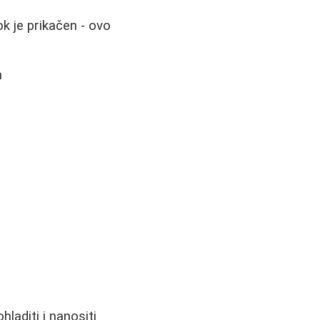
k je prikačen - ovo
m
hladiti i nanositi