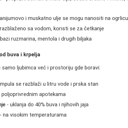
anijumovo i muskatno ulje se mogu nanositi na ogrlic
 razblaženo sa vodom, koristi se za četkanje
bazi ruzmarina, mentola i drugih biljaka
od buva i krpelja
e samo ljubimca već i prostoriju gde boravi:
mpula se razblaži u litru vode i prska stan
u poljoprivrednim apotekama
nje
- uklanja do 40% buva i njihovih jaja
- na visokim temperaturama