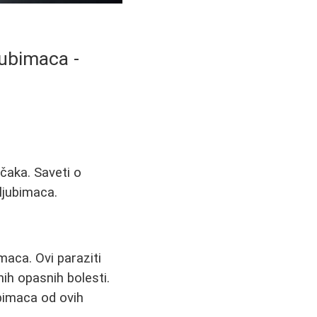
jubimaca -
čaka. Saveti o
ljubimaca.
imaca. Ovi paraziti
ih opasnih bolesti.
bimaca od ovih