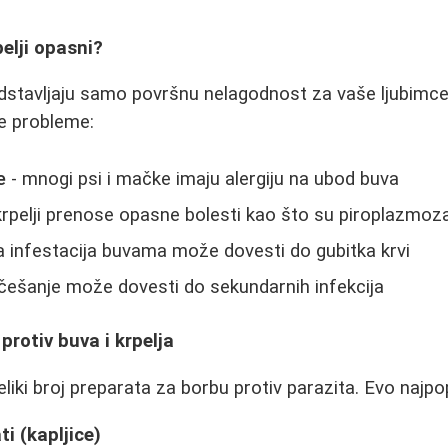
pelji opasni?
redstavljaju samo površnu nelagodnost za vaše ljubimce
e probleme:
e
- mnogi psi i mačke imaju alergiju na ubod buva
krpelji prenose opasne bolesti kao što su piroplazmoza
 infestacija buvama može dovesti do gubitka krvi
češanje može dovesti do sekundarnih infekcija
protiv buva i krpelja
eliki broj preparata za borbu protiv parazita. Evo najpop
i (kapljice)