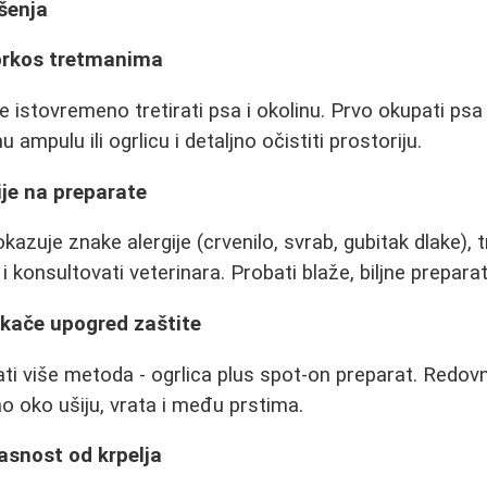
ešenja
prkos tretmanima
e istovremeno tretirati psa i okolinu. Prvo okupati 
u ampulu ili ogrlicu i detaljno očistiti prostoriju.
ije na preparate
azuje znake alergije (crvenilo, svrab, gubitak dlake), t
 konsultovati veterinara. Probati blaže, biljne preparat
je kače upogred zaštite
i više metoda - ogrlica plus spot-on preparat. Redov
no oko ušiju, vrata i među prstima.
asnost od krpelja