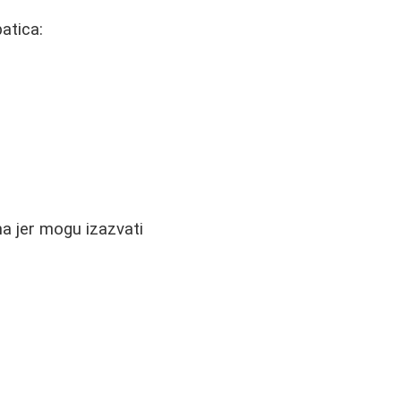
atica:
a jer mogu izazvati