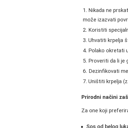
Nikada ne prskat
može izazvati povr
Koristiti specija
Uhvatiti krpelja 
Polako okretati 
Proveriti da li j
Dezinfikovati m
Uništiti krpelja (zg
Prirodni načini za
Za one koji preferir
Sos od belog luk