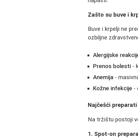
napasti.
Zašto su buve i kr
Buve i krpelji ne p
ozbiljne zdravstven
Alergijske reakcij
Prenos bolesti
- 
Anemija
- masivna
Kožne infekcije
- 
Najčešći preparati 
Na tržištu postoji v
1. Spot-on preparat