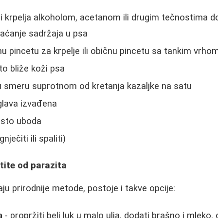
i krpelja alkoholom, acetanom ili drugim tečnostima do
aćanje sadržaja u psa
lnu pincetu za krpelje ili običnu pincetu sa tankim vrho
što bliže koži psa
u smeru suprotnom od kretanja kazaljke na satu
e glava izvađena
esto uboda
nječiti ili spaliti)
štite od parazita
aju prirodnije metode, postoje i takve opcije:
a
- propržiti beli luk u malo ulja, dodati brašno i mleko, o