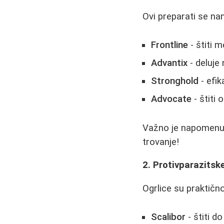
Ovi preparati se na
Frontline
- štiti 
Advantix
- deluje 
Stronghold
- efik
Advocate
- štiti 
Važno je napomenuti
trovanje!
2. Protivparazitske
Ogrlice su praktičn
Scalibor
- štiti d