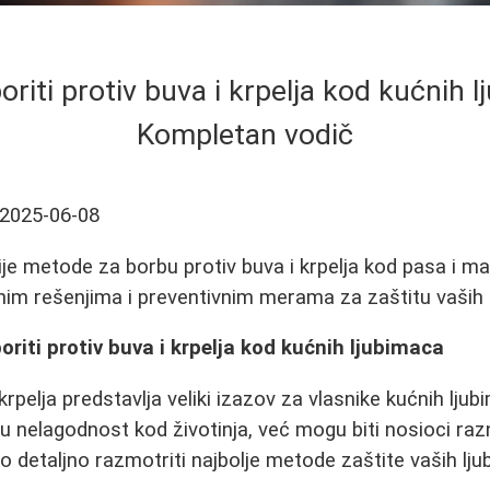
oriti protiv buva i krpelja kod kućnih l
Kompletan vodič
2025-06-08
ije metode za borbu protiv buva i krpelja kod pasa i ma
nim rešenjima i preventivnim merama za zaštitu vaših 
oriti protiv buva i krpelja kod kućnih ljubimaca
krpelja predstavlja veliki izazov za vlasnike kućnih ljub
u nelagodnost kod životinja, već mogu biti nosioci razn
detaljno razmotriti najbolje metode zaštite vaših lju