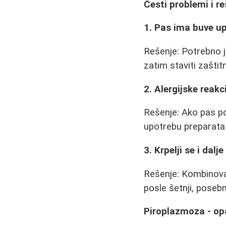
Česti problemi i r
1. Pas ima buve u
Rešenje: Potrebno j
zatim staviti zaštitn
2. Alergijske reakc
Rešenje: Ako pas pok
upotrebu preparata i
3. Krpelji se i dal
Rešenje: Kombinovat
posle šetnji, poseb
Piroplazmoza - op