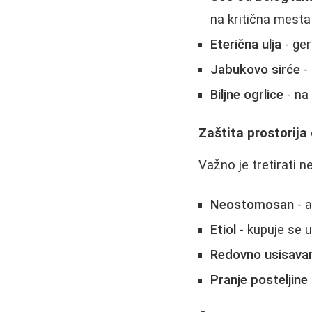
na kritična mesta
Eterična ulja
- ger
Jabukovo sirće
-
Biljne ogrlice
- na 
Zaštita prostorija 
Važno je tretirati n
Neostomosan
- a
Etiol
- kupuje se 
Redovno usisava
Pranje posteljine