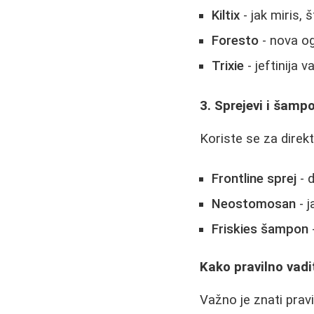
Kiltix
- jak miris, 
Forestо
- nova og
Trixie
- jeftinija v
3. Sprejevi i šamp
Koriste se za direkt
Frontline sprej
- 
Neostomosan
- j
Friskies šampon
Kako pravilno vadit
Važno je znati pravi