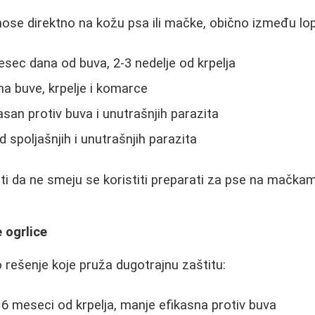
nose direktno na kožu psa ili mačke, obično između lop
mesec dana od buva, 2-3 nedelje od krpelja
na buve, krpelje i komarce
asan protiv buva i unutrašnjih parazita
od spoljašnjih i unutrašnjih parazita
 da ne smeju se koristiti preparati za pse na mačkam
 ogrlice
o rešenje koje pruža dugotrajnu zaštitu:
o 6 meseci od krpelja, manje efikasna protiv buva