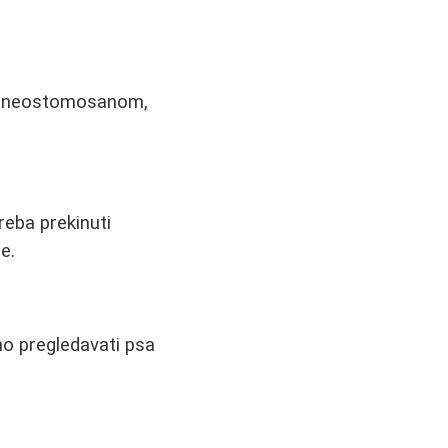
psa neostomosanom,
reba prekinuti
e.
no pregledavati psa