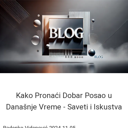
Kako Pronaći Dobar Posao u
Današnje Vreme - Saveti i Iskustva
Radenko Videnović
2024-11-05