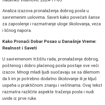
Analiza izazova pronalaženja dobrog posla u
savremenim uslovima. Saveti kako povećati šanse
za zaposlenje i razmatranje uloge školovanja, veza
i ličnog napora.
Kako Pronaći Dobar Posao u Današnje Vreme:
Realnost i Saveti
U savremenom tržištu rada, pronalaženje dobrog,
poštenog i dobro plaćenog posla postaje sve veći
izazov. Mnogi mladi ljudi suočavaju se sa dilemom
da li im je potrebno dodatno školovanje ili je ključ
uspeha u praktičnom znanju i veštinama. Ovaj tekst
razmatra različite aspekte traženja posla i nudi
uvide iz prve ruke.