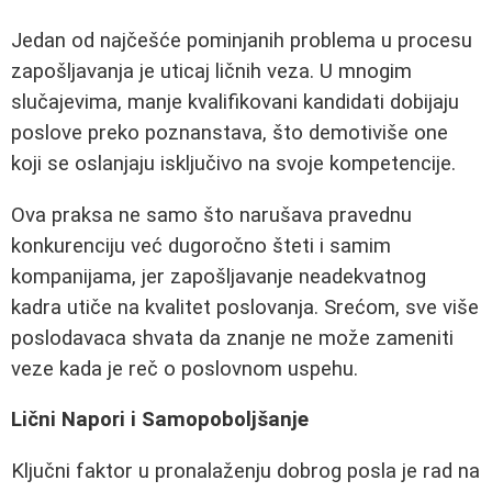
Jedan od najčešće pominjanih problema u procesu
zapošljavanja je uticaj ličnih veza. U mnogim
slučajevima, manje kvalifikovani kandidati dobijaju
poslove preko poznanstava, što demotiviše one
koji se oslanjaju isključivo na svoje kompetencije.
Ova praksa ne samo što narušava pravednu
konkurenciju već dugoročno šteti i samim
kompanijama, jer zapošljavanje neadekvatnog
kadra utiče na kvalitet poslovanja. Srećom, sve više
poslodavaca shvata da znanje ne može zameniti
veze kada je reč o poslovnom uspehu.
Lični Napori i Samopoboljšanje
Ključni faktor u pronalaženju dobrog posla je rad na