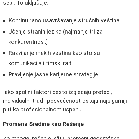
sebi. To uključuje:
Kontinuirano usavršavanje stručnih veština
Učenje stranih jezika (najmanje tri za
konkurentnost)
Razvijanje mekih veština kao što su
komunikacija i timski rad
Pravljenje jasne karijerne strategije
Iako spoljni faktori često izgledaju preteći,
individualni trud i posvećenost ostaju najsigurniji
put ka profesionalnom uspehu.
Promena Sredine kao Rešenje
Za mnoge, rešenje leži u promeni geografske