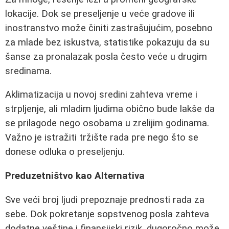
lokacije. Dok se preseljenje u veće gradove ili
inostranstvo može činiti zastrašujućim, posebno
za mlade bez iskustva, statistike pokazuju da su
šanse za pronalazak posla često veće u drugim
sredinama.
Aklimatizacija u novoj sredini zahteva vreme i
strpljenje, ali mladim ljudima obično bude lakše da
se prilagode nego osobama u zrelijim godinama.
Važno je istražiti tržište rada pre nego što se
donese odluka o preseljenju.
Preduzetništvo kao Alternativa
Sve veći broj ljudi prepoznaje prednosti rada za
sebe. Dok pokretanje sopstvenog posla zahteva
dodatne veštine i finansijski rizik, dugoročno može