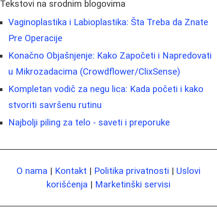
Tekstovi na srodnim blogovima
Vaginoplastika i Labioplastika: Šta Treba da Znate
Pre Operacije
Konačno Objašnjenje: Kako Započeti i Napredovati
u Mikrozadacima (Crowdflower/ClixSense)
Kompletan vodič za negu lica: Kada početi i kako
stvoriti savršenu rutinu
Najbolji piling za telo - saveti i preporuke
O nama
|
Kontakt
|
Politika privatnosti
|
Uslovi
korišćenja
|
Marketinški servisi