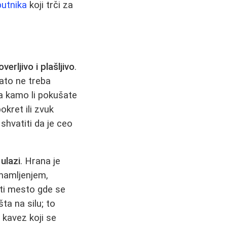
putnika
koji trči za
verljivo i plašljivo
.
Zato ne treba
 a kamo li pokušate
okret ili zvuk
shvatiti da je ceo
ulazi
. Hrana je
 mamljenjem,
iti mesto gde se
ta na silu; to
 kavez koji se