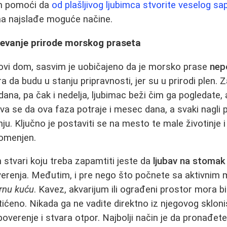
m pomoći da
od plašljivog ljubimca stvorite veselog sa
na najslađe moguće načine.
mevanje prirode morskog praseta
novi dom, sasvim je uobičajeno da je morsko prase
nepo
era da budu u stanju pripravnosti, jer su u prirodi plen. 
dana, pa čak i nedelja, ljubimac beži čim ga pogledate,
va se da ova faza potraje i mesec dana, a svaki nagli p
u. Ključno je postaviti se na mesto te male životinje i 
romenjen.
h stvari koju treba zapamtiti jeste da
ljubav na stomak 
overenja. Međutim, i pre nego što počnete sa aktivnim
rnu kuću
. Kavez, akvarijum ili ograđeni prostor mora b
ćeno. Nikada ga ne vadite direktno iz njegovog skloniš
verenje i stvara otpor. Najbolji način je da pronađete