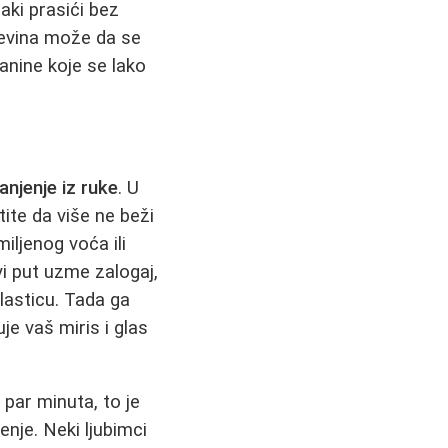
aki prasići bez
ljevina može da se
kanine koje se lako
anjenje iz ruke
. U
ite da više ne beži
iljenog voća ili
i put uzme zalogaj,
slasticu. Tada ga
je vaš miris i glas
par minuta, to je
nje. Neki ljubimci