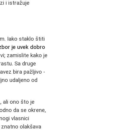
i i istražuje
m. Iako staklo štiti
izbor je uvek dobro
vi; zamislite kako je
rastu. Sa druge
vez bira pažljivo -
jno udaljeno od
a
, ali ono što je
bodno da se okrene,
nogi vlasnici
to znatno olakšava