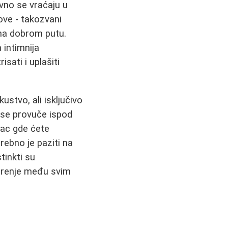
vno se vraćaju u
ove - takozvani
 na dobrom putu.
 intimnija
sati i uplašiti
stvo, ali isključivo
 se provuče ispod
vac gde ćete
rebno je paziti na
tinkti su
verenje među svim