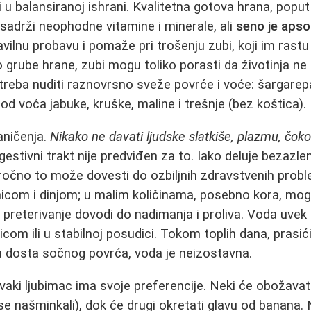
i u balansiranoj ishrani. Kvalitetna gotova hrana, pop
sadrži neophodne vitamine i minerale, ali
seno je aps
ilnu probavu i pomaže pri trošenju zubi, koji im rast
o grube hrane, zubi mogu toliko porasti da životinja n
reba nuditi raznovrsno sveže povrće i voće: šargarep
 od voća jabuke, kruške, maline i trešnje (bez koštica).
aničenja.
Nikako ne davati ljudske slatkiše, plazmu, čoko
igestivni trakt nije predviđen za to. Iako deluje bezazl
ročno to može dovesti do ozbiljnih zdravstvenih prob
enicom i dinjom; u malim količinama, posebno kora, mog
li preterivanje dovodi do nadimanja i proliva. Voda uvek
glicom ili u stabilnoj posudici. Tokom toplih dana, prasić
ju dosta sočnog povrća, voda je neizostavna.
svaki ljubimac ima svoje preferencije. Neki će obožavat
se našminkali), dok će drugi okretati glavu od banana. 