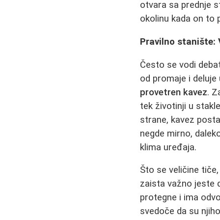
otvara sa prednje st
okolinu kada on to p
Pravilno stanište:
Često se vodi debata
od promaje i deluje 
provetren kavez
. Z
tek životinji u sta
strane, kavez posta
negde mirno, daleko
klima uređaja.
Što se veličine tiče
zaista važno jeste
protegne i ima odvo
svedoče da su njiho