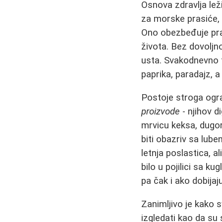
Osnova zdravlja lež
za morske prasiće, 
Ono obezbeđuje prav
života. Bez dovoljn
usta. Svakodnevno t
paprika, paradajz, a
Postoje stroga ogr
proizvode
- njihov d
mrvicu keksa, dugo
biti obazriv sa lub
letnja poslastica, a
bilo u pojilici sa ku
pa čak i ako dobija
Zanimljivo je kako 
izgledati kao da su 