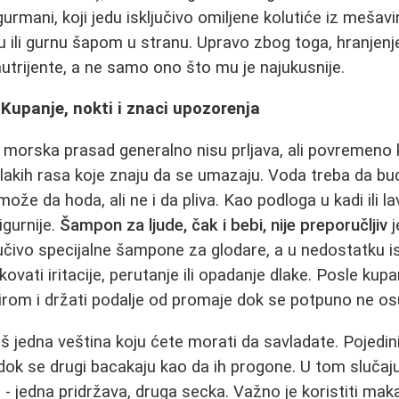
urmani, koji jedu isključivo omiljene kolutiće iz mešavi
 ili gurnu šapom u stranu. Upravo zbog toga, hranjenje 
nutrijente, a ne samo ono što mu je najukusnije.
: Kupanje, nokti i znaci upozorenja
, morska prasad generalno nisu prljava, ali povremeno 
akih rasa koje znaju da se umazaju. Voda treba da bud
može da hoda, ali ne i da pliva. Kao podloga u kadi ili la
igurnije.
Šampon za ljude, čak i bebi, nije preporučljiv
j
jučivo specijalne šampone za glodare, a u nedostatku is
kovati iritacije, perutanje ili opadanje dlake. Posle ku
irom i držati podalje od promaje dok se potpuno ne os
oš jedna veština koju ćete morati da savladate. Pojedini
dok se drugi bacakaju kao da ih progone. U tom sluča
- jedna pridržava, druga secka. Važno je koristiti maka