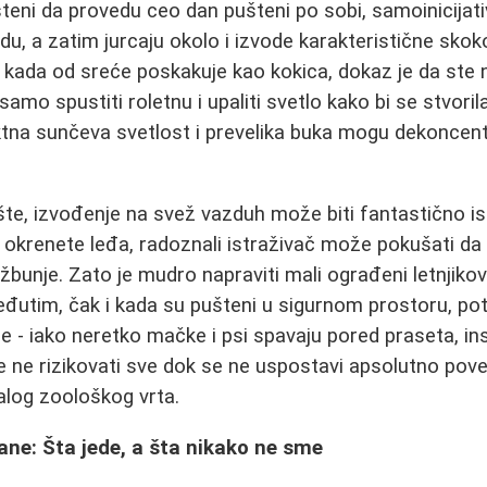
teni da provedu ceo dan pušteni po sobi, samoinicijati
u, a zatim jurcaju okolo i izvode karakteristične skok
r, kada od sreće poskakuje kao kokica, dokaz je da ste
amo spustiti roletnu i upaliti svetlo kako bi se stvorila
ktna sunčeva svetlost i prevelika buka mogu dekoncentri
te, izvođenje na svež vazduh može biti fantastično isku
okrenete leđa, radoznali istraživač može pokušati da
 žbunje. Zato je mudro napraviti mali ograđeni letnjiko
eđutim, čak i kada su pušteni u sigurnom prostoru, pot
e - iako neretko mačke i psi spavaju pored praseta, ins
e je ne rizikovati sve dok se ne uspostavi apsolutno po
log zoološkog vrta.
rane: Šta jede, a šta nikako ne sme