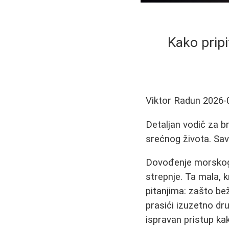
Kako pripi
Viktor Radun
2026-
Detaljan vodič za b
srećnog života. Sav
Dovođenje morskog 
strepnje. Ta mala, k
pitanjima: zašto bež
prasići izuzetno dru
ispravan pristup kak