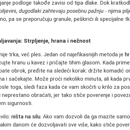
janje podloge takođe zavisi od tipa dlake. Dok kratkodl
iljevini,
dugodlaki zahtevaju posebnu pažnju
- njima pi
no, pa se preporučuju granule, peškirići ili specijalne t
javanja: Strpljenje, hrana i nežnost
ije trka, već ples. Jedan od najefikasnijih metoda je
hr
jte hranu u kavez i pričajte tihim glasom. Kada primet
pate obrok, pređite na sledeći korak: držite komadić om
 i sačekajte. Može proći nekoliko minuta, ali kada prv
Posle toga, sledi faza kada će vam skočiti u krilo za po
 neprestano obraćati, jer tako stiče poverenje i povezu
em sigurnosti.
vilo:
ništa na silu
. Ako vam dozvoli da ga mazite samo 
akim danom će dozvoljavati sve više, kako stiče povere