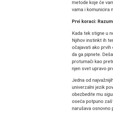
metode koje će va
vama i komunicira 
Prvi koraci: Razu
Kada tek stigne u 
Njihov instinkt ih t
očajavati ako prvih 
da ga pipnete. Deša
protumači kao pretnj
njen svet upravo p
Jedna od najvažniji
univerzalni jezik p
obezbedite mu
sigu
oseća potpuno zašti
narušava osnovno po