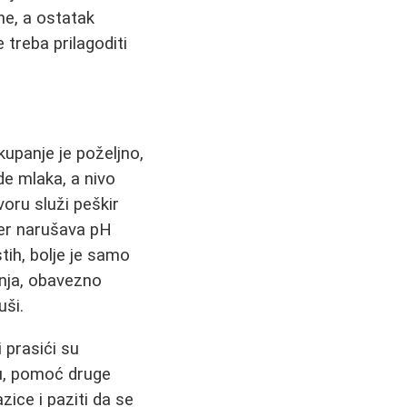
ne, a ostatak
treba prilagoditi
kupanje je poželjno,
e mlaka, a nivo
voru služi peškir
er narušava pH
tih, bolje je samo
panja, obavezno
uši.
 prasići su
ju, pomoć druge
zice i paziti da se