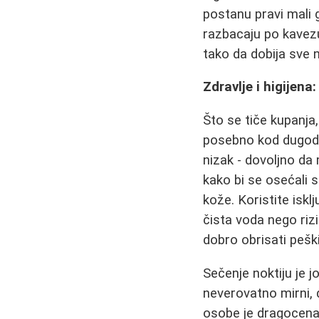
postanu pravi mali g
razbacaju po kavezu
tako da dobija sve 
Zdravlje i higijena
Što se tiče kupanja
posebno kod dugodl
nizak - dovoljno da 
kako bi se osećali s
kože. Koristite iskl
čista voda nego rizi
dobro obrisati pešk
Sečenje noktiju je j
neverovatno mirni, 
osobe je dragocena 