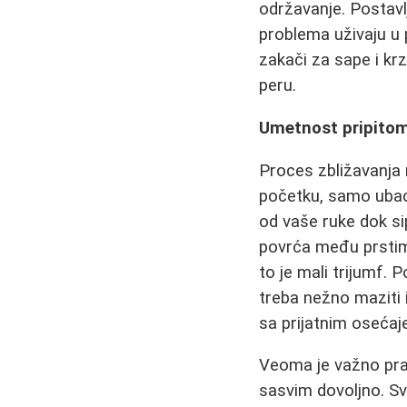
održavanje. Postavl
problema uživaju u p
zakači za sape i krz
peru.
Umetnost pripitoml
Proces zbližavanja n
početku, samo ubacu
od vaše ruke dok si
povrća među prstima
to je mali trijumf. 
treba nežno maziti i
sa prijatnim osećaj
Veoma je važno pra
sasvim dovoljno. Sv