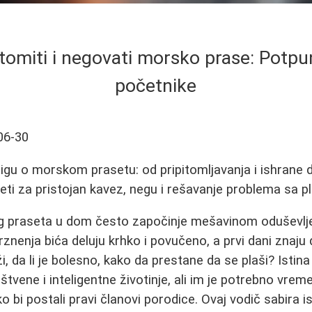
tomiti i negovati morsko prase: Potpu
početnike
06-30
rigu o morskom prasetu: od pripitomljavanja i ishrane d
eti za pristojan kavez, negu i rešavanje problema sa pl
praseta u dom često započinje mešavinom oduševljen
rznenja bića deluju krhko i povučeno, a prvi dani znaju
i, da li je bolesno, kako da prestane da se plaši? Istin
štvene i inteligentne životinje, ali im je potrebno vrem
o bi postali pravi članovi porodice. Ovaj vodič sabira 