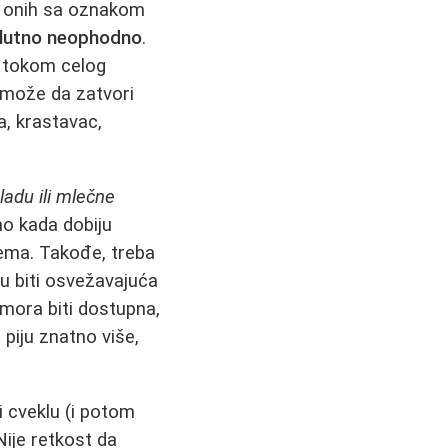
ut onih sa oznakom
olutno neophodno
.
u tokom celog
e može da zatvori
a, krastavac,
ladu ili mlečne
eno kada dobiju
lema. Takođe, treba
u biti osvežavajuća
 mora biti dostupna,
i piju znatno više,
i cveklu (i potom
Nije retkost da