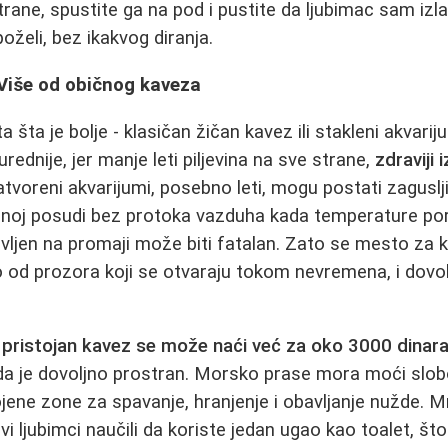
rane, spustite ga na pod i pustite da ljubimac sam izlaz
oželi, bez ikakvog diranja.
 Više od običnog kaveza
 šta je bolje - klasičan žičan kavez ili stakleni akvariju
urednije, jer manje leti piljevina na sve strane,
zdraviji 
atvoreni akvarijumi, posebno leti, mogu postati zaguslji
klenoj posudi bez protoka vazduha kada temperature po
vljen na promaji može biti fatalan. Zato se mesto za ka
 od prozora koji se otvaraju tokom nevremena, i dovol
,
pristojan kavez se može naći već za oko 3000 dinar
 da je dovoljno prostran. Morsko prase mora moći slo
jene zone za spavanje, hranjenje i obavljanje nužde. M
vi ljubimci naučili da koriste jedan ugao kao toalet, š