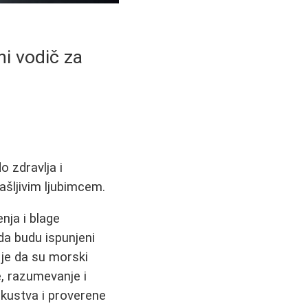
ni vodič za
o zdravlja i
ašljivim ljubimcem.
ja i blage
 da budu ispunjeni
a je da su morski
e, razumevanje i
iskustva i proverene