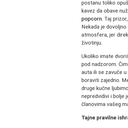
postanu toliko opuš
kavez da obave nužd
popcorn
. Taj prizo
Nekada je dovoljno s
atmosfera, jer dire
životinju.
Ukoliko imate dvoriš
pod nadzorom. Čim 
auta ili se zavuče u
boraviti zajedno. M
druge kućne ljubimc
nepredvidivi i bolj
članovima vašeg ma
Tajne pravilne ish