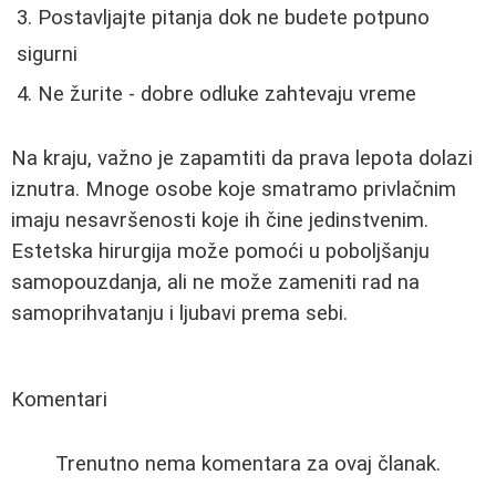
Postavljajte pitanja dok ne budete potpuno
sigurni
Ne žurite - dobre odluke zahtevaju vreme
Na kraju, važno je zapamtiti da prava lepota dolazi
iznutra. Mnoge osobe koje smatramo privlačnim
imaju nesavršenosti koje ih čine jedinstvenim.
Estetska hirurgija može pomoći u poboljšanju
samopouzdanja, ali ne može zameniti rad na
samoprihvatanju i ljubavi prema sebi.
Komentari
Trenutno nema komentara za ovaj članak.