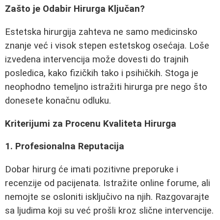
Zašto je Odabir Hirurga Ključan?
Estetska hirurgija zahteva ne samo medicinsko
znanje već i visok stepen estetskog osećaja. Loše
izvedena intervencija može dovesti do trajnih
posledica, kako fizičkih tako i psihičkih. Stoga je
neophodno temeljno istražiti hirurga pre nego što
donesete konačnu odluku.
Kriterijumi za Procenu Kvaliteta Hirurga
1. Profesionalna Reputacija
Dobar hirurg će imati pozitivne preporuke i
recenzije od pacijenata. Istražite online forume, ali
nemojte se osloniti isključivo na njih. Razgovarajte
sa ljudima koji su već prošli kroz slične intervencije.