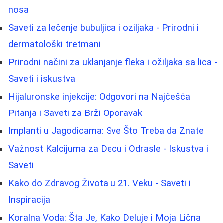
nosa
Saveti za lečenje bubuljica i oziljaka - Prirodni i
dermatološki tretmani
Prirodni načini za uklanjanje fleka i ožiljaka sa lica -
Saveti i iskustva
Hijaluronske injekcije: Odgovori na Najčešća
Pitanja i Saveti za Brži Oporavak
Implanti u Jagodicama: Sve Što Treba da Znate
Važnost Kalcijuma za Decu i Odrasle - Iskustva i
Saveti
Kako do Zdravog Života u 21. Veku - Saveti i
Inspiracija
Koralna Voda: Šta Je, Kako Deluje i Moja Lična