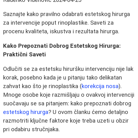
Saznajte kako pravilno odabrati estetskog hirurga
za intervencije poput rinoplastike. Saveti za
procenu kvaliteta, iskustva i rezultata hirurga.
Kako Prepoznati Dobrog Estetskog Hirurga:
Praktični Saveti
Odlučiti se za estetsku hiruršku intervenciju nije lak
korak, posebno kada je u pitanju tako delikatan
zahvat kao što je rinoplastika (
korekcija nosa
).
Mnoge osobe koje razmišljaju o ovakvoj intervenciji
suočavaju se sa pitanjem: kako prepoznati dobrog
estetskog hirurga
? U ovom članku ćemo detaljno
razmotriti ključne faktore koje treba uzeti u obzir
pri odabiru stručnjaka.