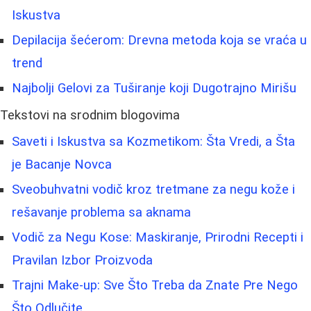
Iskustva
Depilacija šećerom: Drevna metoda koja se vraća u
trend
Najbolji Gelovi za Tuširanje koji Dugotrajno Mirišu
Tekstovi na srodnim blogovima
Saveti i Iskustva sa Kozmetikom: Šta Vredi, a Šta
je Bacanje Novca
Sveobuhvatni vodič kroz tretmane za negu kože i
rešavanje problema sa aknama
Vodič za Negu Kose: Maskiranje, Prirodni Recepti i
Pravilan Izbor Proizvoda
Trajni Make-up: Sve Što Treba da Znate Pre Nego
Što Odlučite