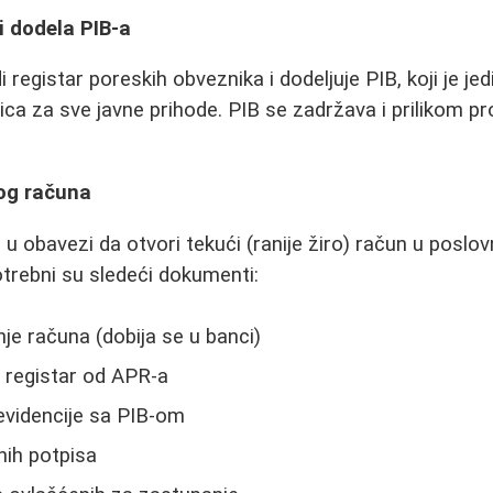
i dodela PIB-a
registar poreskih obveznika i dodeljuje PIB, koji je jedi
 lica za sve javne prihode. PIB se zadržava i prilikom p
og računa
 u obavezi da otvori tekući (ranije žiro) račun u poslov
trebni su sledeći dokumenti:
je računa (dobija se u banci)
 registar od APR-a
evidencije sa PIB-om
ih potpisa