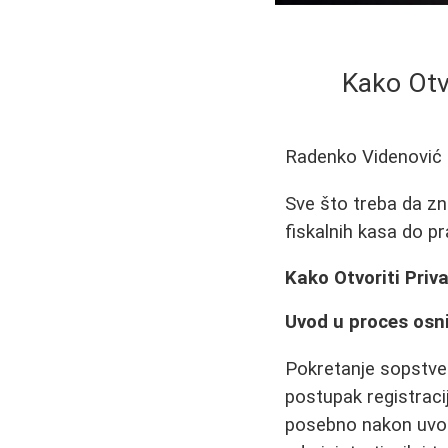
Kako Otv
Radenko Videnović
Sve što treba da zna
fiskalnih kasa do p
Kako Otvoriti Priv
Uvod u proces osn
Pokretanje sopstveno
postupak registraci
posebno nakon uvođ