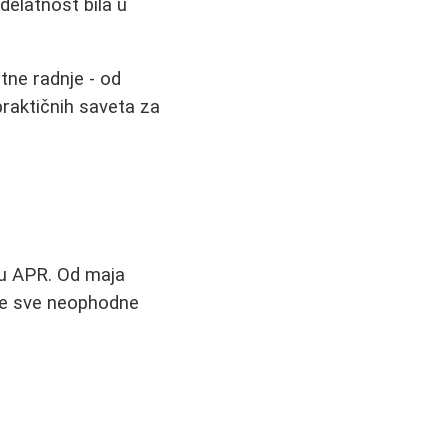
delatnost bila u
tne radnje - od
raktičnih saveta za
e u APR. Od maja
a se sve neophodne