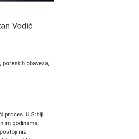
tan Vodič
e, poreskih obaveza,
 proces. U Srbiji,
dnjim godinama,
ostoji niz