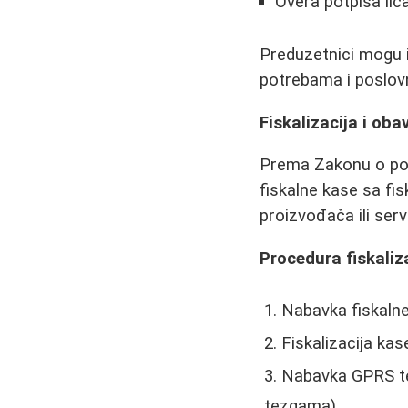
Overa potpisa lic
Preduzetnici mogu i
potrebama i poslov
Fiskalizacija i oba
Prema Zakonu o por
fiskalne kase sa fi
proizvođača ili serv
Procedura fiskaliza
Nabavka fiskaln
Fiskalizacija kas
Nabavka GPRS te
tezgama)