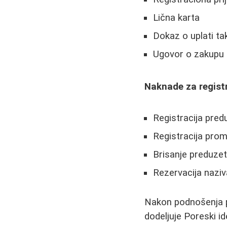
Lična karta
Dokaz o uplati ta
Ugovor o zakupu 
Naknade za registr
Registracija pred
Registracija pro
Brisanje preduzetn
Rezervacija naziv
Nakon podnošenja pr
dodeljuje Poreski ide