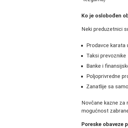
Ko je oslobođen ob
Neki preduzetnici s
Prodavce karata
Taksi prevoznike
Banke i finansijsk
Poljoprivredne p
Zanatlije sa sam
Novčane kazne za ne
mogućnost zabrane 
Poreske obaveze p