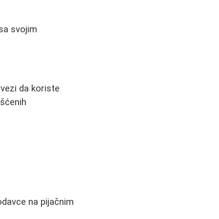
 sa svojim
vezi da koriste
ašćenih
odavce na pijačnim