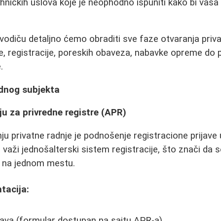
ehničkih uslova koje je neophodno ispuniti kako bi vaša 
diču detaljno ćemo obraditi sve faze otvaranja priva
, registracije, poreskih obaveza, nabavke opreme do p
.
ednog subjekta
ju za privredne registre (APR)
nju privatne radnje je podnošenje registracione prijav
ji važi jednošalterski sistem registracije, što znači d
u na jednom mestu.
tacija:
java (formular dostupan na sajtu APR-a)