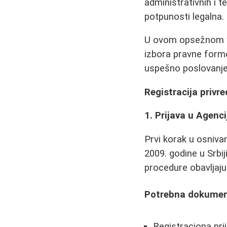
administrativnih i t
potpunosti legalna.
U ovom opsežnom vo
izbora pravne forme
uspešno poslovanje
Registracija privr
1. Prijava u Agenci
Prvi korak u osniva
2009. godine u Srbi
procedure obavljaj
Potrebna dokumen
Registraciona pri