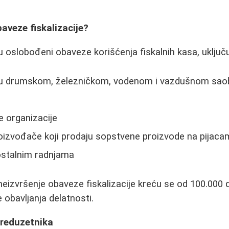
aveze fiskalizacije?
u oslobođeni obaveze korišćenja fiskalnih kasa, uključu
 u drumskom, železničkom, vodenom i vazdušnom sao
e organizacije
roizvođače koji prodaju sopstvene proizvode na pijaca
ostalnim radnjama
izvršenje obaveze fiskalizacije kreću se od 100.000 d
obavljanja delatnosti.
reduzetnika