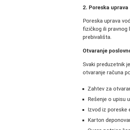
2. Poreska uprava 
Poreska uprava vodi 
fizičkog ili pravnog
prebivališta.
Otvaranje poslovn
Svaki preduzetnik je
otvaranje računa po
Zahtev za otvaran
Rešenje o upisu u
Izvod iz poreske 
Karton deponovan