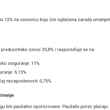
e
i 12% na osnovicu koju čini isplaćena zarada umanjen
preduzetnike iznosi 35,8% i raspoređuje se na:
dsko osiguranje: 11%
uranje: 6,15%
čaj nezaposlenosti: 0,75%
zivanje
u biti paušalno oporezovane. Paušalni porez plaćaju: