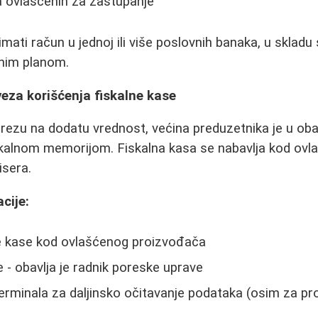
a ovlašćenih za zastupanje
mati račun u jednoj ili više poslovnih banaka, u skladu
nim planom.
veza korišćenja fiskalne kase
ezu na dodatu vrednost, većina preduzetnika je u oba
skalnom memorijom. Fiskalna kasa se nabavlja kod ovl
isera.
cije:
e kase kod ovlašćenog proizvođača
e - obavlja je radnik poreske uprave
rminala za daljinsko očitavanje podataka (osim za pr