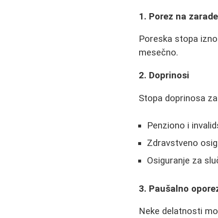
1. Porez na zarad
Poreska stopa iznos
mesečno.
2. Doprinosi
Stopa doprinosa za 
Penziono i invali
Zdravstveno osig
Osiguranje za slu
3. Paušalno opore
Neke delatnosti mog