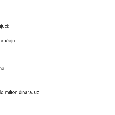
jući:
braćaju
ma
o milion dinara, uz