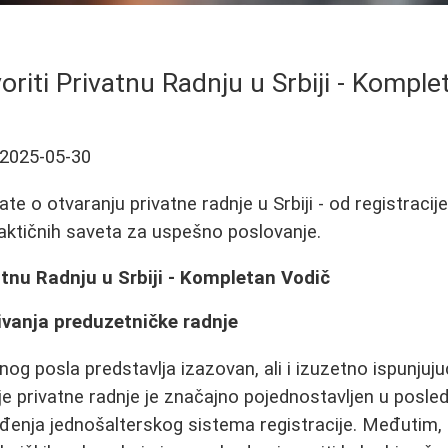
oriti Privatnu Radnju u Srbiji - Komple
2025-05-30
te o otvaranju privatne radnje u Srbiji - od registracij
raktičnih saveta za uspešno poslovanje.
atnu Radnju u Srbiji - Kompletan Vodič
ivanja preduzetničke radnje
g posla predstavlja izazovan, ali i izuzetno ispunjujući
je privatne radnje je značajno pojednostavljen u posle
enja jednošalterskog sistema registracije. Međutim, p