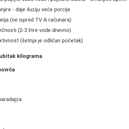
jire - daje iluziju veće porcije
nja (ne ispred TV ili računara)
čnosti (2-3 litre vode dnevno)
aktivnost (šetnja je odličan početak)
gubitak kilograma
povrća
paradajza