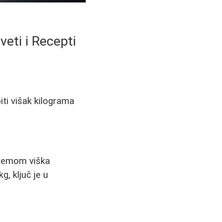
veti i Recepti
biti višak kilograma
blemom viška
, ključ je u