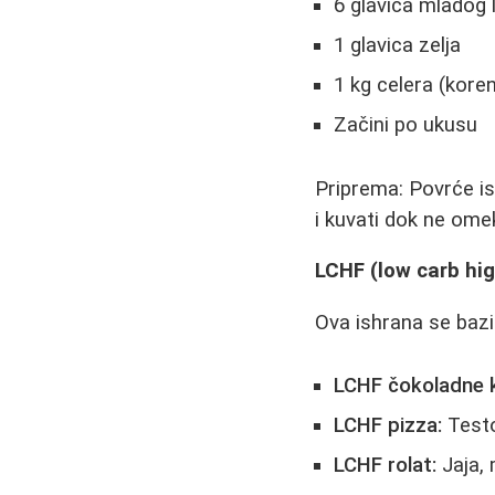
6 glavica mladog 
1 glavica zelja
1 kg celera (koren 
Začini po ukusu
Priprema: Povrće is
i kuvati dok ne ome
LCHF (low carb hig
Ova ishrana se baz
LCHF čokoladne k
LCHF pizza:
Testo 
LCHF rolat:
Jaja, 