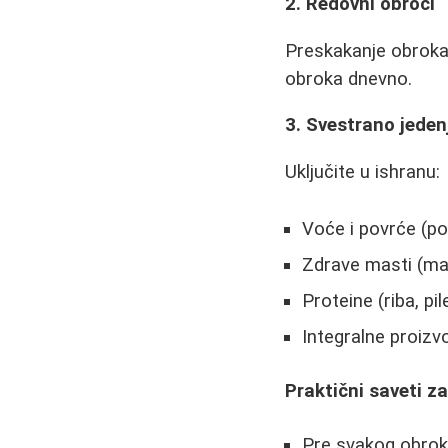
2. Redovni obroci
Preskakanje obroka j
obroka dnevno.
3. Svestrano jeden
Uključite u ishranu:
Voće i povrće (po
Zdrave masti (masl
Proteine (riba, pi
Integralne proizv
Praktični saveti z
Pre svakog obroka