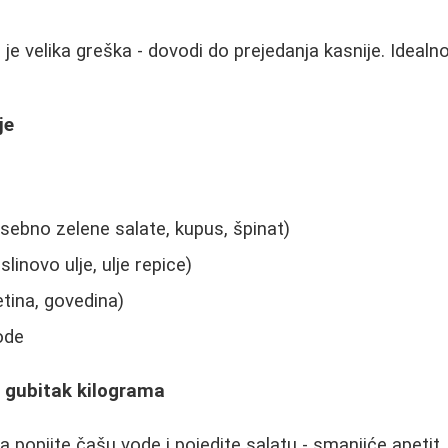
e velika greška - dovodi do prejedanja kasnije. Idealno 
je
sebno zelene salate, kupus, špinat)
inovo ulje, ulje repice)
letina, govedina)
ode
a gubitak kilograma
 popijte čašu vode i pojedite salatu - smanjiće apetit