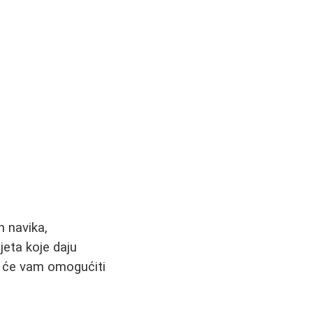
h navika,
jeta koje daju
e će vam omogućiti