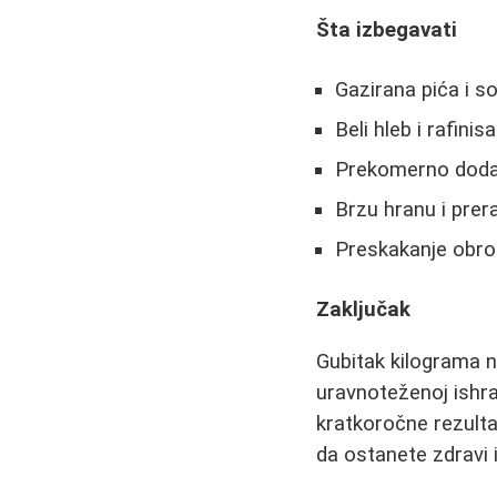
Šta izbegavati
Gazirana pića i s
Beli hleb i rafini
Prekomerno dodav
Brzu hranu i prer
Preskakanje obro
Zaključak
Gubitak kilograma n
uravnoteženoj ishran
kratkoročne rezult
da ostanete zdravi i 