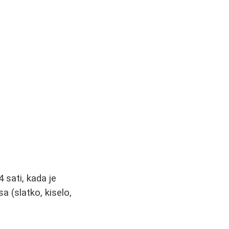
 sati, kada je
a (slatko, kiselo,