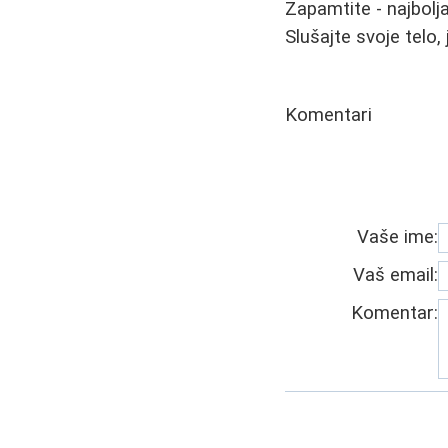
Zapamtite - najbolja
Slušajte svoje telo, 
Komentari
Vaše ime:
Vaš email:
Komentar: