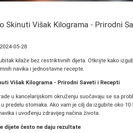
 Skinuti Višak Kilograma - Prirodni Sa
2024-05-28
ubitak kilaže bez restriktivnih dijeta. Otkrijte kako izgu
mnih navika i jednostavne recepte.
uti Višak Kilograma - Prirodni Saveti i Recepti
ade u kancelarijskom okruženju suočavaju se sa pro
 predelu stomaka. Ako vam je cilj da izgubite oko 10 kg
avika i uvođenju zdravijeg načina života.
e dijete često ne daju rezultate