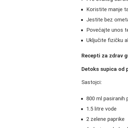
Koristite manje tan
Jestite bez ometa
Povećajte unos te
Uključite fizičku 
Recepti za zdrav 
Detoks supica od 
Sastojci:
800 ml pasiranih 
1.5 litre vode
2 zelene paprike