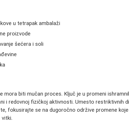
okove u tetrapak ambalaži
sane proizvode
anje šećera i soli
ađevine
ka
e mora biti mučan proces. Ključ je u promeni ishramni
i i redovnoj fizičkoj aktivnosti. Umesto restriktivnih di
ate, fokusirajte se na dugoročno održive promene koj
vitki.