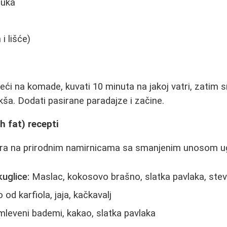
luka
i lišće)
eći na komade, kuvati 10 minuta na jakoj vatri, zatim 
kša. Dodati pasirane paradajze i začine.
h fat) recepti
ira na prirodnim namirnicama sa smanjenim unosom ugl
uglice:
Maslac, kokosovo brašno, slatka pavlaka, stev
od karfiola, jaja, kačkavalj
mleveni bademi, kakao, slatka pavlaka