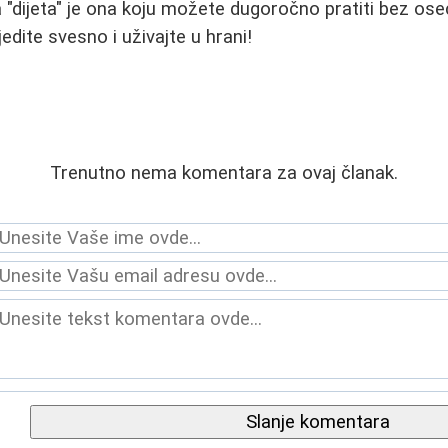
 "dijeta" je ona koju možete dugoročno pratiti bez oseć
jedite svesno i uživajte u hrani!
Trenutno nema komentara za ovaj članak.
Slanje komentara