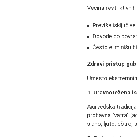
Većina restriktivnih 
Previše isključiv
Dovode do povrat
Često eliminišu b
Zdravi pristup gub
Umesto ekstremnih d
1. Uravnotežena i
Ajurvedska tradicij
probavna "vatra" (ag
slano, ljuto, oštro, b