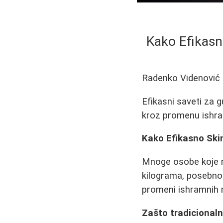
Kako Efikasno
Radenko Videnović
Efikasni saveti za g
kroz promenu ishra
Kako Efikasno Skin
Mnoge osobe koje r
kilograma, posebno u
promeni ishramnih n
Zašto tradicionaln