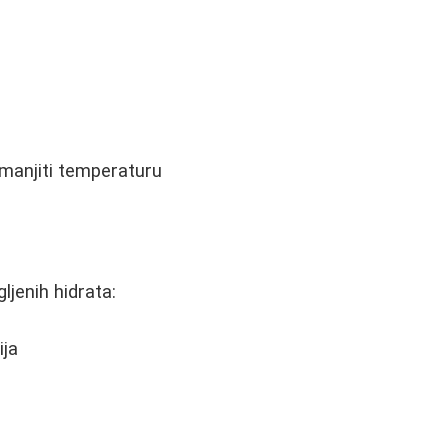
smanjiti temperaturu
jenih hidrata:
ija