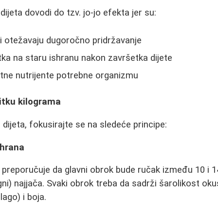
dijeta dovodi do tzv. jo-jo efekta jer su:
e i otežavaju dugoročno pridržavanje
ka na staru ishranu nakon završetka dijete
itne nutrijente potrebne organizmu
itku kilograma
ijeta, fokusirajte se na sledeće principe:
shrana
a preporučuje da glavni obrok bude ručak između 10 i 14
ni) najjača. Svaki obrok treba da sadrži šarolikost okus
lago) i boja.