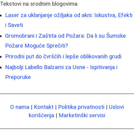
Tekstovi na srodnim blogovima
Laser za uklanjanje ožiljaka od akni: Iskustva, Efekti
i Saveti
Gromobrani i Zaštita od Požara: Da li su Šumske
Požare Moguće Sprečiti?
Prirodni put do čvršćih i lepše oblikovanih grudi
Najbolji Labello Balzami za Usne - Ispitivanja i
Preporuke
O nama
|
Kontakt
|
Politika privatnosti
|
Uslovi
korišćenja
|
Marketinški servisi