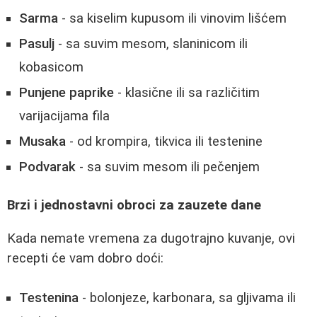
Sarma
- sa kiselim kupusom ili vinovim lišćem
Pasulj
- sa suvim mesom, slaninicom ili
kobasicom
Punjene paprike
- klasične ili sa različitim
varijacijama fila
Musaka
- od krompira, tikvica ili testenine
Podvarak
- sa suvim mesom ili pečenjem
Brzi i jednostavni obroci za zauzete dane
Kada nemate vremena za dugotrajno kuvanje, ovi
recepti će vam dobro doći:
Testenina
- bolonjeze, karbonara, sa gljivama ili