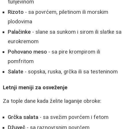
tunjevinom
Rizoto
- sa povrćem, piletinom ili morskim
plodovima
Palačinke
- slane sa sunkom i sirom ili slatke sa
eurokremom
Pohovano meso
- sa pire krompirom ili
pomfritom
Salate
- sopska, ruska, grčka ili sa testeninom
Letnji meniji za osveženje
Za tople dane kada želite laganije obroke:
Grčka salata
- sa svežim povrćem i fetom
Džuveč
- sa raznovrsnim povrćem