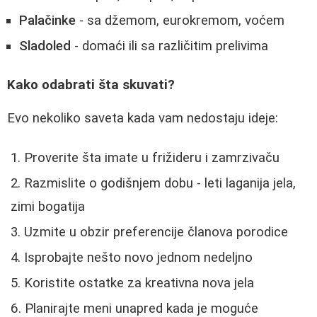
Palačinke
- sa džemom, eurokremom, voćem
Sladoled
- domaći ili sa različitim prelivima
Kako odabrati šta skuvati?
Evo nekoliko saveta kada vam nedostaju ideje:
Proverite šta imate u frižideru i zamrzivaču
Razmislite o godišnjem dobu - leti laganija jela,
zimi bogatija
Uzmite u obzir preferencije članova porodice
Isprobajte nešto novo jednom nedeljno
Koristite ostatke za kreativna nova jela
Planirajte meni unapred kada je moguće