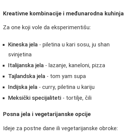
Kreativne kombinacije i međunarodna kuhinja
Za one koji vole da eksperimentišu:
Kineska jela
- piletina u kari sosu, ju shan
svinjetina
Italijanska jela
- lazanje, kaneloni, pizza
Tajlandska jela
- tom yam supa
Indijska jela
- curry, piletina u kariju
Meksički specijaliteti
- tortilje, čili
Posna jela i vegetarijanske opcije
Ideje za postne dane ili vegetarijanske obroke: