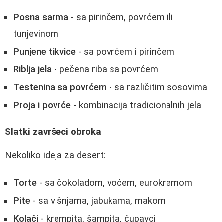
Posna sarma
- sa pirinčem, povrćem ili
tunjevinom
Punjene tikvice
- sa povrćem i pirinčem
Riblja jela
- pečena riba sa povrćem
Testenina sa povrćem
- sa različitim sosovima
Proja i povrće
- kombinacija tradicionalnih jela
Slatki završeci obroka
Nekoliko ideja za desert:
Torte
- sa čokoladom, voćem, eurokremom
Pite
- sa višnjama, jabukama, makom
Kolači
- krempita, šampita, čupavci