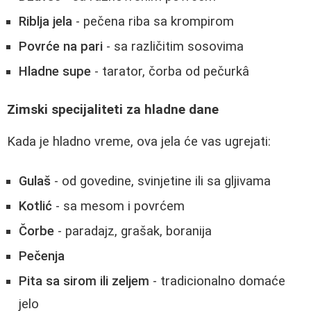
Riblja jela
- pečena riba sa krompirom
Povrće na pari
- sa različitim sosovima
Hladne supe
- tarator, čorba od pečurkâ
Zimski specijaliteti za hladne dane
Kada je hladno vreme, ova jela će vas ugrejati:
Gulaš
- od govedine, svinjetine ili sa gljivama
Kotlić
- sa mesom i povrćem
Čorbe
- paradajz, grašak, boranija
Pečenja
Pita sa sirom ili zeljem
- tradicionalno domaće
jelo