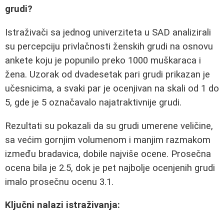
grudi?
Istraživači sa jednog univerziteta u SAD analizirali
su percepciju privlačnosti ženskih grudi na osnovu
ankete koju je popunilo preko 1000 muškaraca i
žena. Uzorak od dvadesetak pari grudi prikazan je
učesnicima, a svaki par je ocenjivan na skali od 1 do
5, gde je 5 označavalo najatraktivnije grudi.
Rezultati su pokazali da su grudi umerene veličine,
sa većim gornjim volumenom i manjim razmakom
između bradavica, dobile najviše ocene. Prosečna
ocena bila je 2.5, dok je pet najbolje ocenjenih grudi
imalo prosečnu ocenu 3.1.
Ključni nalazi istraživanja: