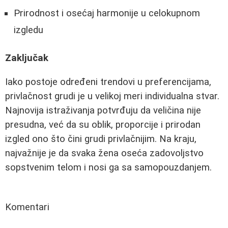
Prirodnost i osećaj harmonije u celokupnom
izgledu
Zaključak
Iako postoje određeni trendovi u preferencijama,
privlačnost grudi je u velikoj meri individualna stvar.
Najnovija istraživanja potvrđuju da veličina nije
presudna, već da su oblik, proporcije i prirodan
izgled ono što čini grudi privlačnijim. Na kraju,
najvažnije je da svaka žena oseća zadovoljstvo
sopstvenim telom i nosi ga sa samopouzdanjem.
Komentari