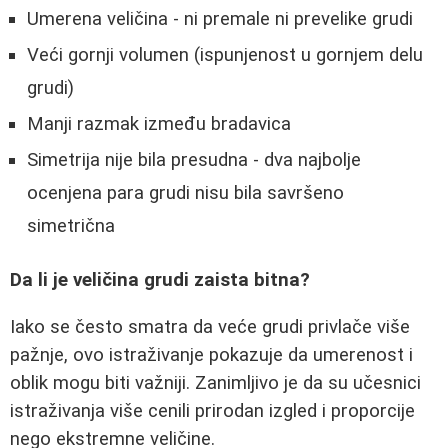
Umerena veličina - ni premale ni prevelike grudi
Veći gornji volumen (ispunjenost u gornjem delu
grudi)
Manji razmak između bradavica
Simetrija nije bila presudna - dva najbolje
ocenjena para grudi nisu bila savršeno
simetrična
Da li je veličina grudi zaista bitna?
Iako se često smatra da veće grudi privlače više
pažnje, ovo istraživanje pokazuje da umerenost i
oblik mogu biti važniji. Zanimljivo je da su učesnici
istraživanja više cenili prirodan izgled i proporcije
nego ekstremne veličine.