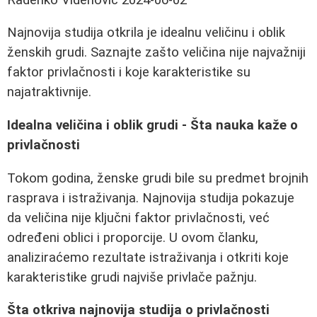
Najnovija studija otkrila je idealnu veličinu i oblik
ženskih grudi. Saznajte zašto veličina nije najvažniji
faktor privlačnosti i koje karakteristike su
najatraktivnije.
Idealna veličina i oblik grudi - Šta nauka kaže o
privlačnosti
Tokom godina, ženske grudi bile su predmet brojnih
rasprava i istraživanja. Najnovija studija pokazuje
da veličina nije ključni faktor privlačnosti, već
određeni oblici i proporcije. U ovom članku,
analiziraćemo rezultate istraživanja i otkriti koje
karakteristike grudi najviše privlače pažnju.
Šta otkriva najnovija studija o privlačnosti