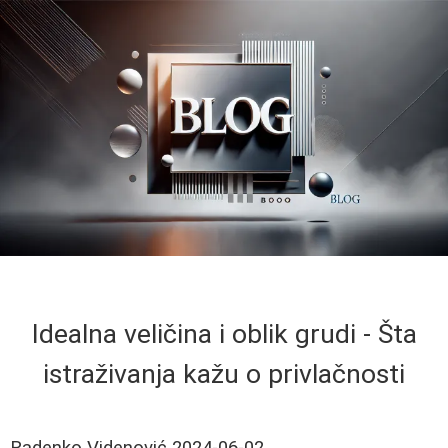
Idealna veličina i oblik grudi - Šta
istraživanja kažu o privlačnosti
Radenko Videnović
2024-06-02