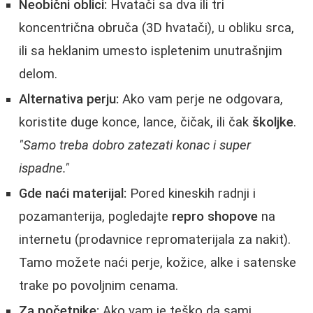
Neobični oblici:
Hvatači sa dva ili tri
koncentrična obruča (3D hvatači), u obliku srca,
ili sa heklanim umesto ispletenim unutrašnjim
delom.
Alternativa perju:
Ako vam perje ne odgovara,
koristite duge konce, lance, čičak, ili čak
školjke
.
"Samo treba dobro zatezati konac i super
ispadne."
Gde naći materijal:
Pored kineskih radnji i
pozamanterija, pogledajte
repro shopove
na
internetu (prodavnice repromaterijala za nakit).
Tamo možete naći perje, kožice, alke i satenske
trake po povoljnim cenama.
Za početnike:
Ako vam je teško da sami