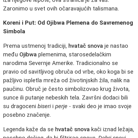
Zaronimo u svet ovih očaravajućih talismana.
Koreni i Put: Od Ojibwa Plemena do Savremenog
Simbola
Prema ustmenoj tradiciji,
hvatač snova
je nastao
među
Ojibwa
plemenima, starosedelačkim
narodima Severnje Amerike. Tradicionalno se
pravio od savitljivog obruča od vrbe, oko koga bi se
pažljivo ispletla mreža od životinjskih žila, nalik na
paučinu. Obruč je često simbolizovao krug života,
sunce ili putanje nebeskih tela. Završni dodaci bili
su dragoceni
biseri
i
perje
- svaki deo je imao svoje
posebno značenje.
Legenda kaže da se
hvatač snova
kači iznad ležaja,
posebno dečjeg, da bi filtrirao snove.
Dobri snovi
,