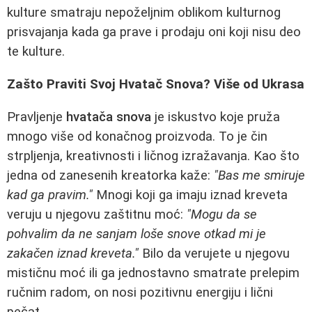
kulture smatraju nepoželjnim oblikom kulturnog
prisvajanja kada ga prave i prodaju oni koji nisu deo
te kulture.
Zašto Praviti Svoj Hvatač Snova? Više od Ukrasa
Pravljenje
hvatača snova
je iskustvo koje pruža
mnogo više od konačnog proizvoda. To je čin
strpljenja, kreativnosti i ličnog izražavanja. Kao što
jedna od zanesenih kreatorka kaže:
"Bas me smiruje
kad ga pravim."
Mnogi koji ga imaju iznad kreveta
veruju u njegovu zaštitnu moć:
"Mogu da se
pohvalim da ne sanjam loše snove otkad mi je
zakačen iznad kreveta."
Bilo da verujete u njegovu
mističnu moć ili ga jednostavno smatrate prelepim
ručnim radom, on nosi pozitivnu energiju i lični
pečat.