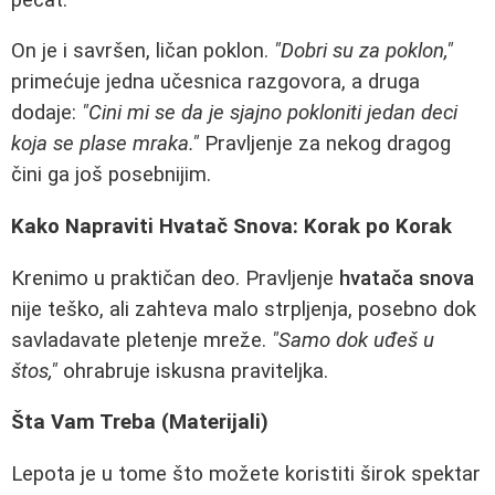
On je i savršen, ličan poklon.
"Dobri su za poklon,"
primećuje jedna učesnica razgovora, a druga
dodaje:
"Cini mi se da je sjajno pokloniti jedan deci
koja se plase mraka."
Pravljenje za nekog dragog
čini ga još posebnijim.
Kako Napraviti Hvatač Snova: Korak po Korak
Krenimo u praktičan deo. Pravljenje
hvatača snova
nije teško, ali zahteva malo strpljenja, posebno dok
savladavate pletenje mreže.
"Samo dok uđeš u
štos,"
ohrabruje iskusna praviteljka.
Šta Vam Treba (Materijali)
Lepota je u tome što možete koristiti širok spektar