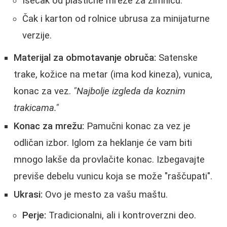
Isečak od plastične mreže za zimnicu.
Čak i karton od rolnice ubrusa za minijaturne
verzije.
Materijal za obmotavanje obruča:
Satenske
trake, kožice na metar (ima kod kineza), vunica,
konac za vez.
"Najbolje izgleda da koznim
trakicama."
Konac za mrežu:
Pamučni konac za vez je
odličan izbor. Iglom za heklanje će vam biti
mnogo lakše da provlačite konac. Izbegavajte
previše debelu vunicu koja se može "raščupati".
Ukrasi:
Ovo je mesto za vašu maštu.
Perje:
Tradicionalni, ali i kontroverzni deo.