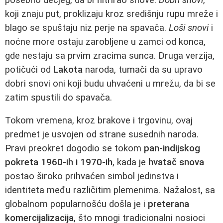
koji znaju put, proklizaju kroz središnju rupu mreže i
blago se spuštaju niz perje na spavača.
Loši snovi
i
noćne more ostaju zarobljene u zamci od konca,
gde nestaju sa prvim zracima sunca. Druga verzija,
potičući od
Lakota
naroda, tumači da su upravo
dobri snovi oni koji budu uhvaćeni u mrežu, da bi se
zatim spustili do spavača.
Tokom vremena, kroz brakove i trgovinu, ovaj
predmet je usvojen od strane susednih naroda.
Pravi preokret dogodio se tokom
pan-indijskog
pokreta 1960-ih i 1970-ih
, kada je
hvatač snova
postao široko prihvaćen simbol jedinstva i
identiteta među različitim plemenima. Nažalost, sa
globalnom popularnošću došla je i
preterana
komercijalizacija
, što mnogi tradicionalni nosioci