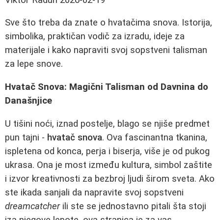
Sve što treba da znate o hvatačima snova. Istorija,
simbolika, praktičan vodič za izradu, ideje za
materijale i kako napraviti svoj sopstveni talisman
za lepe snove.
Hvatač Snova: Magični Talisman od Davnina do
Današnjice
U tišini noći, iznad postelje, blago se njiše predmet
pun tajni -
hvatač snova
. Ova fascinantna tkanina,
ispletena od konca, perja i biserja, više je od pukog
ukrasa. Ona je most između kultura, simbol zaštite
i izvor kreativnosti za bezbroj ljudi širom sveta. Ako
ste ikada sanjali da napravite svoj sopstveni
dreamcatcher
ili ste se jednostavno pitali šta stoji
iza njegove lepote, ova stranica je za vas.