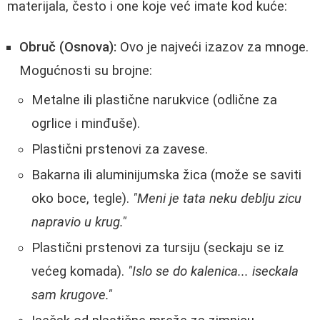
materijala, često i one koje već imate kod kuće:
Obruč (Osnova):
Ovo je najveći izazov za mnoge.
Mogućnosti su brojne:
Metalne ili plastične narukvice (odlične za
ogrlice i minđuše).
Plastični prstenovi za zavese.
Bakarna ili aluminijumska žica (može se saviti
oko boce, tegle).
"Meni je tata neku deblju zicu
napravio u krug."
Plastični prstenovi za tursiju (seckaju se iz
većeg komada).
"Islo se do kalenica... iseckala
sam krugove."