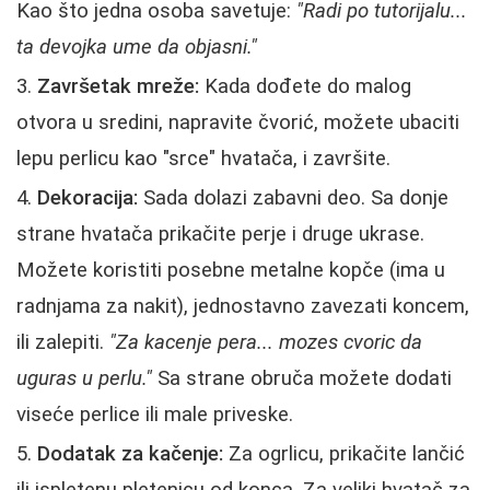
Kao što jedna osoba savetuje:
"Radi po tutorijalu...
ta devojka ume da objasni."
Završetak mreže:
Kada dođete do malog
otvora u sredini, napravite čvorić, možete ubaciti
lepu perlicu kao "srce" hvatača, i završite.
Dekoracija:
Sada dolazi zabavni deo. Sa donje
strane hvatača prikačite perje i druge ukrase.
Možete koristiti posebne metalne kopče (ima u
radnjama za nakit), jednostavno zavezati koncem,
ili zalepiti.
"Za kacenje pera... mozes cvoric da
uguras u perlu."
Sa strane obruča možete dodati
viseće perlice ili male priveske.
Dodatak za kačenje:
Za ogrlicu, prikačite lančić
ili ispletenu pletenicu od konca. Za veliki hvatač za