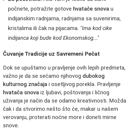
počnete, potražite gotove
hvatače snova
u
indijanskim radnjama, radnjama sa suvenirima,
kristalima ili čak na pijacama.
"Ima kod cike
indijanca koji bude kod Ekonomskog..."
Čuvanje Tradicije uz Savremeni Pečat
Dok se upuštamo u pravljenje ovih lepih predmeta,
važno je da se sećamo njihovog
dubokog
kulturnog značaja
i osetljivog porekla. Pravljenje
hvatača snova
iz ljubavi, poštovanja i ličnog
uživanja je način da se odamo kreativnosti. Možda
čak i da stvorimo nešto što će, makar u našem
verovanju, proterati noćne more i doneti mirne
snove.