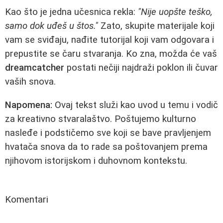
Kao što je jedna učesnica rekla:
"Nije uopšte teško,
samo dok uđeš u štos."
Zato, skupite materijale koji
vam se sviđaju, nađite tutorijal koji vam odgovara i
prepustite se čaru stvaranja. Ko zna, možda će vaš
dreamcatcher
postati nečiji najdraži poklon ili čuvar
vaših snova.
Napomena:
Ovaj tekst služi kao uvod u temu i vodič
za kreativno stvaralaštvo. Poštujemo kulturno
nasleđe i podstičemo sve koji se bave pravljenjem
hvatača snova da to rade sa poštovanjem prema
njihovom istorijskom i duhovnom kontekstu.
Komentari