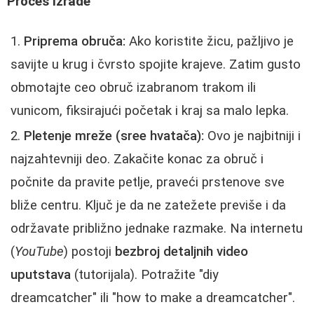
Proces Izrade
Priprema obruča:
Ako koristite žicu, pažljivo je
savijte u krug i čvrsto spojite krajeve. Zatim gusto
obmotajte ceo obruč izabranom trakom ili
vunicom, fiksirajući početak i kraj sa malo lepka.
Pletenje mreže (sree hvatača):
Ovo je najbitniji i
najzahtevniji deo. Zakačite konac za obruč i
počnite da pravite petlje, praveći prstenove sve
bliže centru. Ključ je da ne zatežete previše i da
održavate približno jednake razmake. Na internetu
(
YouTube
) postoji
bezbroj detaljnih video
uputstava
(tutorijala). Potražite "diy
dreamcatcher" ili "how to make a dreamcatcher".