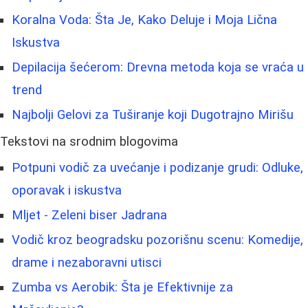
Koralna Voda: Šta Je, Kako Deluje i Moja Lična
Iskustva
Depilacija šećerom: Drevna metoda koja se vraća u
trend
Najbolji Gelovi za Tuširanje koji Dugotrajno Mirišu
Tekstovi na srodnim blogovima
Potpuni vodič za uvećanje i podizanje grudi: Odluke,
oporavak i iskustva
Mljet - Zeleni biser Jadrana
Vodič kroz beogradsku pozorišnu scenu: Komedije,
drame i nezaboravni utisci
Zumba vs Aerobik: Šta je Efektivnije za