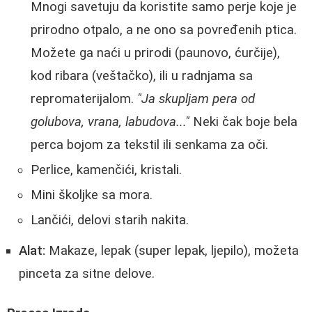
Mnogi savetuju da koristite samo perje koje je
prirodno otpalo, a ne ono sa povređenih ptica.
Možete ga naći u prirodi (paunovo, ćurčije),
kod ribara (veštačko), ili u radnjama sa
repromaterijalom.
"Ja skupljam pera od
golubova, vrana, labudova..."
Neki čak boje bela
perca bojom za tekstil ili senkama za oči.
Perlice, kamenčići, kristali.
Mini školjke sa mora.
Lančići, delovi starih nakita.
Alat:
Makaze, lepak (super lepak, ljepilo), možeta
pinceta za sitne delove.