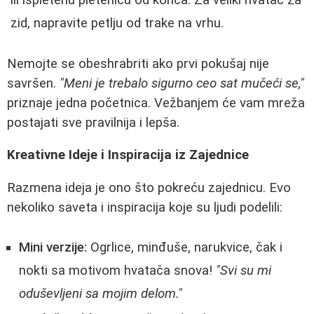
zid, napravite petlju od trake na vrhu.
Nemojte se obeshrabriti ako prvi pokušaj nije
savršen.
"Meni je trebalo sigurno ceo sat mučeći se,"
priznaje jedna početnica. Vežbanjem će vam mreža
postajati sve pravilnija i lepša.
Kreativne Ideje i Inspiracija iz Zajednice
Razmena ideja je ono što pokreću zajednicu. Evo
nekoliko saveta i inspiracija koje su ljudi podelili:
Mini verzije:
Ogrlice, minđuše, narukvice, čak i
nokti sa motivom hvatača snova!
"Svi su mi
oduševljeni sa mojim delom."