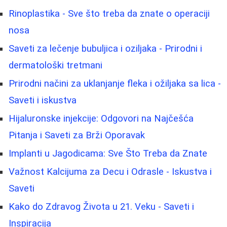
Rinoplastika - Sve što treba da znate o operaciji
nosa
Saveti za lečenje bubuljica i oziljaka - Prirodni i
dermatološki tretmani
Prirodni načini za uklanjanje fleka i ožiljaka sa lica -
Saveti i iskustva
Hijaluronske injekcije: Odgovori na Najčešća
Pitanja i Saveti za Brži Oporavak
Implanti u Jagodicama: Sve Što Treba da Znate
Važnost Kalcijuma za Decu i Odrasle - Iskustva i
Saveti
Kako do Zdravog Života u 21. Veku - Saveti i
Inspiracija