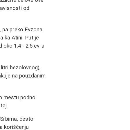
zavisnosti od
, pa preko Evzona
 ka Atini. Put je
oko 1.4 - 2.5 evra
litri bezolovnog),
ankuje na pouzdanim
kom mestu podno
taj.
 Srbima, često
ma korišćenju