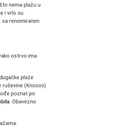
pošto nema plažu u
 i vrlo su
d, sa renomiranim
vako ostrvo ima
 dugačke plaže
ne ruševine (Knosos)
akođe poznat po
bila
. Obavezno
lažama.