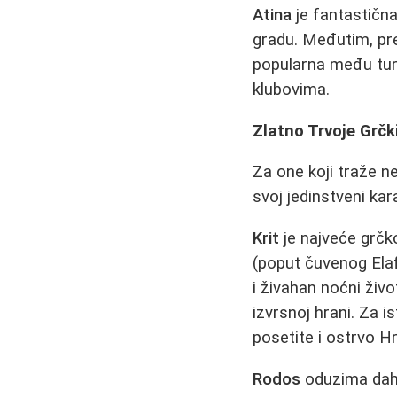
Atina
je fantastična
gradu. Međutim, pr
popularna među turi
klubovima.
Zlatno Trvoje Grčki
Za one koji traže 
svoj jedinstveni kar
Krit
je najveće grčk
(poput čuvenog Elaf
i živahan noćni živ
izvrsnoj hrani. Za 
posetite i ostrvo H
Rodos
oduzima dah 