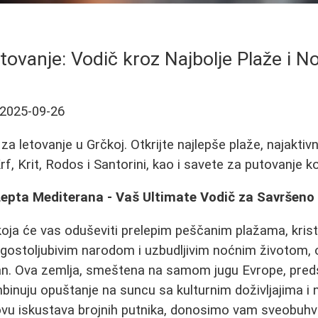
tovanje: Vodič kroz Najbolje Plaže i No
2025-09-26
a letovanje u Grčkoj. Otkrijte najlepše plaže, najaktivni
f, Krit, Rodos i Santorini, kao i savete za putovanje k
Lepta Mediterana - Vaš Ultimate Vodič za Savršeno
koja će vas oduševiti prelepim peščanim plažama, kris
 gostoljubivim narodom i uzbudljivim noćnim životom, 
dan. Ova zemlja, smeštena na samom jugu Evrope, predst
mbinuju opuštanje na suncu sa kulturnim doživljajima 
u iskustava brojnih putnika, donosimo vam sveobuhv