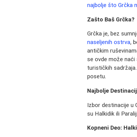
najbolje što Grčka 
Zašto Baš Grčka?
Grčka je, bez sumnje
naseljenih ostrva
, 
antičkim ruševinama
se ovde može naći 
turističkih sadržaja
posetu.
Najbolje Destinaci
Izbor destinacije u
su Halkidik ili Paral
Kopneni Deo: Halkid