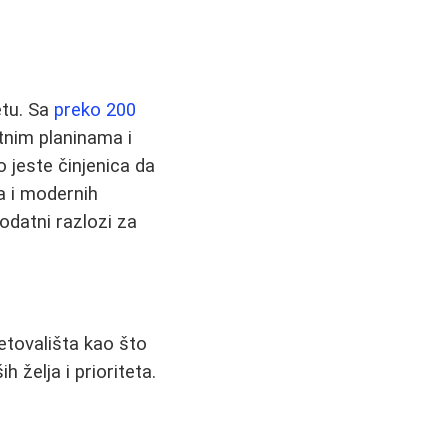
etu. Sa
preko 200
nim planinama i
 jeste činjenica da
 i modernih
dodatni razlozi za
letovališta kao što
h želja i prioriteta.