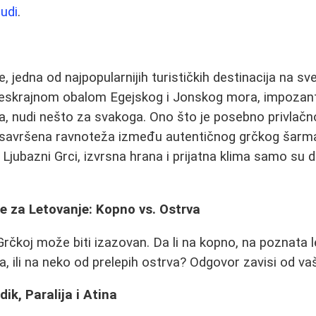
nudi
.
, jedna od najpopularnijih turističkih destinacija na sv
beskrajnom obalom Egejskog i Jonskog mora, impozant
, nudi nešto za svakoga. Ono što je posebno privlačno
savršena ravnoteža između autentičnog grčkog šarma
. Ljubazni Grci, izvrsna hrana i prijatna klima samo su 
je za Letovanje: Kopno vs. Ostrva
 Grčkoj može biti izazovan. Da li na kopno, na poznata 
ija, ili na neko od prelepih ostrva? Odgovor zavisi od vaši
ik, Paralija i Atina