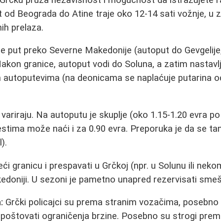
t od Beograda do Atine traje oko 12-14 sati vožnje, u 
ih prelaza.
e put preko Severne Makedonije (autoput do Gevgelije
akon granice, autoput vodi do Soluna, a zatim nastavlja
 autoputevima (na deonicama se naplaćuje putarina od 
ariraju. Na autoputu je skuplje (oko 1.15-1.20 evra po 
stima može naći i za 0.90 evra. Preporuka je da se t
).
eći granicu i prespavati u Grčkoj (npr. u Solunu ili ne
doniji. U sezoni je pametno unapred rezervisati smeš
:
Grčki policajci su prema stranim vozačima, posebno
eba poštovati ograničenja brzine. Posebno su strogi pre