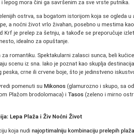
e i lepog mora čini ga savršenim za sve vrste putnika.
elenijih ostrva, sa bogatom istorijom koja se ogleda u 
epe, a noćni život vrlo živahan, posebno u mestima ka
ad Krf je prelep za šetnju, a takođe se preporučuje izle
 mesto, idealno za opuštanje.
 za romantiku. Spektakularni zalasci sunca, beli kućice 
ju scenu iz sna. Iako je poznat kao skuplja destinacija
peska, crne ili crvene boje, što je jedinstveno iskustv
 vredi pomenuti su
Mikonos
(glamurozno i skupo, sa od
om Plažom brodolomaca) i
Tasos
(zeleno i mirno ost
ja: Lepa Plaža i Živ Noćni Život
ciju koja nudi
najoptimalniju kombinaciju prelepih plaž