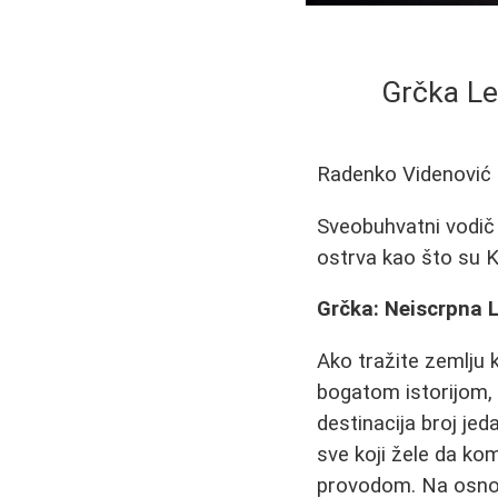
Grčka Le
Radenko Videnović
Sveobuhvatni vodič z
ostrva kao što su Kr
Grčka: Neiscrpna 
Ako tražite zemlju 
bogatom istorijom,
destinacija broj je
sve koji žele da ko
provodom. Na osnov