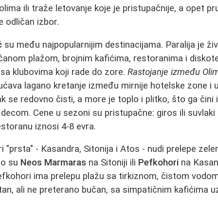
olima ili traže letovanje koje je pristupačnije, a opet p
e odličan izbor.
č
su među najpopularnijim destinacijama. Paralija je ž
anom plažom, brojnim kafićima, restoranima i diskot
 sa klubovima koji rade do zore.
Rastojanje između Olimp
ćava lagano kretanje između mirnije hotelske zone i u
k se redovno čisti, a more je toplo i plitko, što ga čini
ecom. Cene u sezoni su pristupačne: giros ili suvlaki 
estoranu iznosi 4-8 evra.
ri "prsta" - Kasandra, Sitonija i Atos - nudi prelepe zele
to su
Neos Marmaras
na Sitoniji ili
Pefkohori
na Kasan
efkohori ima prelepu plažu sa tirkiznom, čistom vodom
utan, ali ne preterano bučan, sa simpatičnim kafićima u