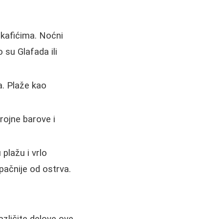
 kafićima. Noćni
 su Glafada ili
. Plaže kao
rojne barove i
plažu i vrlo
pačnije od ostrva.
zličite delove ove