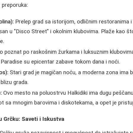
o preporuka:
olina):
Prelep grad sa istorijom, odličnim restoranima i
san u "Disco Street" i okolnim klubovima. Plaže kao što
e.
o poznat po raskošnim žurkama i luksuznim klubovima
r Paradise su epicentar zabave tokom dana i noći.
os):
Stari grad je magičan noću, a moderna zona ima b
blizu grada.
:
Ovo mesto na poluostrvu Halkidiki ima dugu peščanu 
ot sa mnogim barovima i diskotekama, a opet je pristu
 Grčku: Saveti i Iskustva
Grčku pruža nezavisnost i mogućnost da istražujete ra