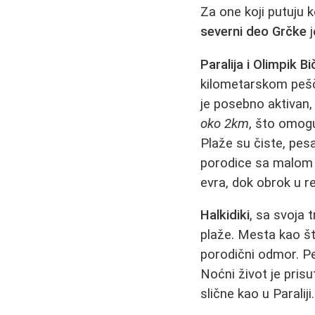
Za one koji putuju k
severni deo Grčke
j
Paralija i Olimpik Bi
kilometarskom pešč
je posebno aktivan,
oko 2km
, što omogu
Plaže su čiste, pesa
porodice sa malom d
evra, dok obrok u r
Halkidiki
, sa svoja t
plaže. Mesta kao š
porodični odmor. P
Noćni život je pris
slične kao u Paraliji.