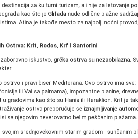
 destinacija za kulturni turizam, ali nije za letovanje 
edgrađa kao što je
Glifada
nude odlične plažne sadržaje
stima. Atina je takođe mesto za najbolji noćni provo
h Ostrva: Krit, Rodos, Krf i Santorini
nezaboravno iskustvo,
grčka ostrva su nezaobilazna
. S
akter.
o ostrvo i pravi biser Mediterana. Ovo ostrvo ima sve:
onisija ili Vai sa palmama), impozantne planine, drev
ot u gradovima kao što su Hania ili Heraklion. Krit je t
istraživanje ostrva preporučuje se
iznajmljivanje automo
risi sa njegovim neverovatno belim peščanim plažama.
svojim srednjovekovnim starim gradom i sunčanim p