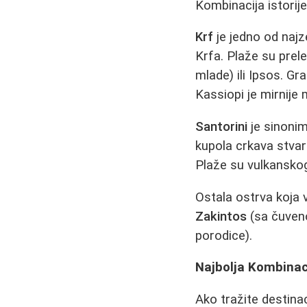
Kombinacija istorij
Krf
je jedno od najz
Krfa. Plaže su prel
mlade) ili Ipsos. Gr
Kassiopi je mirnije
Santorini
je sinonim
kupola crkava stvara
Plaže su vulkanskog 
Ostala ostrva koja
Zakintos
(sa čuven
porodice).
Najbolja Kombinaci
Ako tražite destina