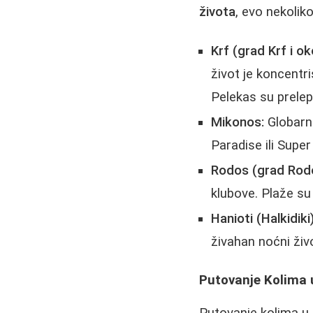
života
, evo nekolik
Krf (grad Krf i ok
život je koncentri
Pelekas su prelep
Mikonos:
Globarn
Paradise ili Supe
Rodos (grad Rod
klubove. Plaže su 
Hanioti (Halkidiki)
živahan noćni živ
Putovanje Kolima u
Putovanje kolima u 