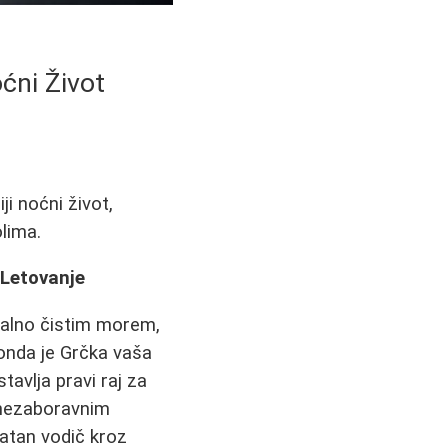
ćni Život
ji noćni život,
olima.
 Letovanje
talno čistim morem,
onda je Grčka vaša
avlja pravi raj za
i nezaboravnim
atan vodič kroz