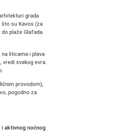
arhitekturi grada
o što su Kavos (za
t do plaže Glafada.
na liticama i plava
, vredi svakog evra.
o.
ličnim provodom),
rvo, pogodno za
a i aktivnog noćnog