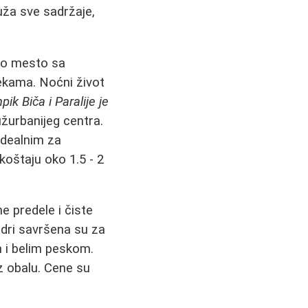
ruža sve sadržaje,
ivo mesto sa
ekama. Noćni život
ik Biča i Paralije je
žurbanijeg centra.
 idealnim za
koštaju oko 1.5 - 2
ne predele i čiste
dri savršena su za
 i belim peskom.
z obalu. Cene su