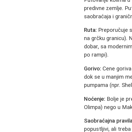
predivne zemlje. Pu
saobraćaja i graničn
Ruta:
Preporučuje s
na grčku granicu). N
dobar, sa modernim
po rampi).
Gorivo:
Cene goriva v
dok se u manjim me
pumpama (npr. Shell
Noćenje:
Bolje je pr
Olimpa) nego u Make
Saobraćajna pravila
popustljivi, ali tr