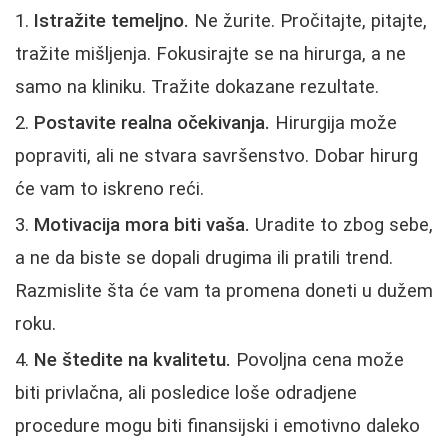
Istražite temeljno.
Ne žurite. Pročitajte, pitajte,
tražite mišljenja. Fokusirajte se na hirurga, a ne
samo na kliniku. Tražite dokazane rezultate.
Postavite realna očekivanja.
Hirurgija može
popraviti, ali ne stvara savršenstvo. Dobar hirurg
će vam to iskreno reći.
Motivacija mora biti vaša.
Uradite to zbog sebe,
a ne da biste se dopali drugima ili pratili trend.
Razmislite šta će vam ta promena doneti u dužem
roku.
Ne štedite na kvalitetu.
Povoljna cena može
biti privlačna, ali posledice loše odradjene
procedure mogu biti finansijski i emotivno daleko