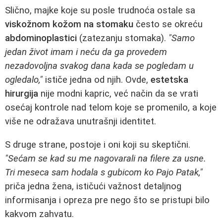
Slično, majke koje su posle trudnoća ostale sa
viskožnom kožom na stomaku
često se okreću
abdominoplastici
(zatezanju stomaka).
"Samo
jedan život imam i neću da ga provedem
nezadovoljna svakog dana kada se pogledam u
ogledalo,"
ističe jedna od njih. Ovde,
estetska
hirurgija
nije modni kapric, već način da se vrati
osećaj kontrole nad telom koje se promenilo, a koje
više ne odražava unutrašnji identitet.
S druge strane, postoje i oni koji su skeptični.
"Sećam se kad su me nagovarali na filere za usne.
Tri meseca sam hodala s gubicom ko Pajo Patak,"
priča jedna žena, ističući važnost detaljnog
informisanja i opreza pre nego što se pristupi bilo
kakvom zahvatu.