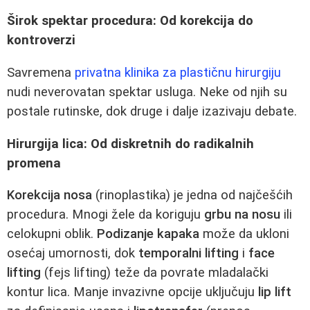
Širok spektar procedura: Od korekcija do
kontroverzi
Savremena
privatna klinika za plastičnu hirurgiju
nudi neverovatan spektar usluga. Neke od njih su
postale rutinske, dok druge i dalje izazivaju debate.
Hirurgija lica: Od diskretnih do radikalnih
promena
Korekcija nosa
(rinoplastika) je jedna od najčešćih
procedura. Mnogi žele da koriguju
grbu na nosu
ili
celokupni oblik.
Podizanje kapaka
može da ukloni
osećaj umornosti, dok
temporalni lifting
i
face
lifting
(fejs lifting) teže da povrate mladalački
kontur lica. Manje invazivne opcije uključuju
lip lift