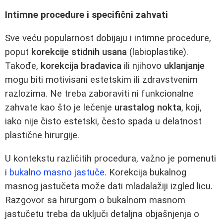
Intimne procedure i specifični zahvati
Sve veću popularnost dobijaju i intimne procedure,
poput
korekcije stidnih usana
(labioplastike).
Takođe,
korekcija bradavica
ili njihovo
uklanjanje
mogu biti motivisani estetskim ili zdravstvenim
razlozima. Ne treba zaboraviti ni funkcionalne
zahvate kao što je lečenje
urastalog nokta
, koji,
iako nije čisto estetski, često spada u delatnost
plastične hirurgije.
U kontekstu različitih procedura, važno je pomenuti
i
bukalno masno jastuče
. Korekcija bukalnog
masnog jastučeta može dati mladalažiji izgled licu.
Razgovor sa hirurgom o bukalnom masnom
jastučetu treba da uključi detaljna objašnjenja o