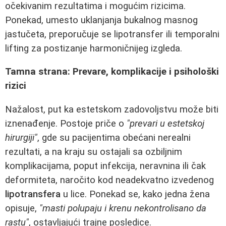
očekivanim rezultatima i mogućim rizicima.
Ponekad, umesto uklanjanja bukalnog masnog
jastučeta, preporučuje se lipotransfer ili temporalni
lifting za postizanje harmoničnijeg izgleda.
Tamna strana: Prevare, komplikacije i psihološki
rizici
Nažalost, put ka estetskom zadovoljstvu može biti
iznenađenje. Postoje priče o
"prevari u estetskoj
hirurgiji"
, gde su pacijentima obećani nerealni
rezultati, a na kraju su ostajali sa ozbiljnim
komplikacijama, poput infekcija, neravnina ili čak
deformiteta, naročito kod neadekvatno izvedenog
lipotransfera
u lice. Ponekad se, kako jedna žena
opisuje,
"masti polupaju i krenu nekontrolisano da
rastu"
, ostavljajući trajne posledice.