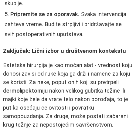
skuplje.
Pripremite se za oporavak.
Svaka intervencija
zahteva vreme. Budite strpljivi i pridržavajte se
svih postoperativnih uputstava.
Zaključak: Lični izbor u društvenom kontekstu
Estetska hirurgija je kao moćan alat - vrednost koju
donosi zavisi od ruke koja ga drži i namene za koju
se koristi. Za neke, poput onih koji su pretrpeli
dermolipektomiju
nakon velikog gubitka težine ili
majki koje žele da vrate telo nakon porođaja, to je
put ka osećaju celovitosti i povratku
samopouzdanja. Za druge, može postati začarani
krug težnje za nepostojećim savršenstvom.