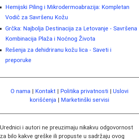
Hemijski Piling i Mikrodermoabrazija: Kompletan
Vodič za Savršenu Kožu
Grčka: Najbolja Destinacija za Letovanje - Savršena
Kombinacija Plaža i Noćnog Života
Rešenja za dehidriranu kožu lica - Saveti i
preporuke
O nama
|
Kontakt
|
Politika privatnosti
|
Uslovi
korišćenja
|
Marketinški servisi
Urednici i autori ne preuzimaju nikakvu odgovornost
za bilo kakve greške ili propuste u sadržaju ovog