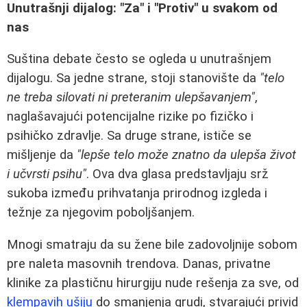
Unutrašnji dijalog: "Za" i "Protiv" u svakom od
nas
Suština debate često se ogleda u unutrašnjem
dijalogu. Sa jedne strane, stoji stanovište da
"telo
ne treba silovati ni preteranim ulepšavanjem"
,
naglašavajući potencijalne rizike po fizičko i
psihičko zdravlje. Sa druge strane, ističe se
mišljenje da
"lepše telo može znatno da ulepša život
i učvrsti psihu"
. Ova dva glasa predstavljaju srž
sukoba između prihvatanja prirodnog izgleda i
težnje za njegovim poboljšanjem.
Mnogi smatraju da su žene bile zadovoljnije sobom
pre naleta masovnih trendova. Danas, privatne
klinike za plastičnu hirurgiju nude rešenja za sve, od
klempavih ušiju
do smanjenja grudi, stvarajući privid