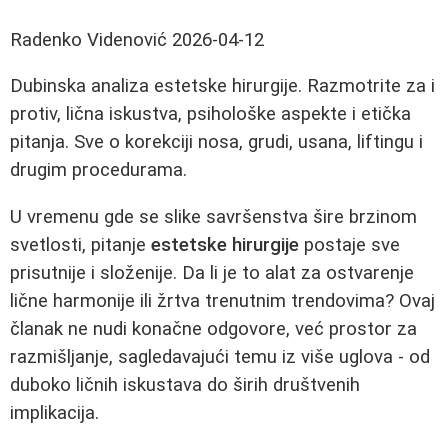
Radenko Videnović
2026-04-12
Dubinska analiza estetske hirurgije. Razmotrite za i
protiv, lična iskustva, psihološke aspekte i etička
pitanja. Sve o korekciji nosa, grudi, usana, liftingu i
drugim procedurama.
U vremenu gde se slike savršenstva šire brzinom
svetlosti, pitanje
estetske hirurgije
postaje sve
prisutnije i složenije. Da li je to alat za ostvarenje
lične harmonije ili žrtva trenutnim trendovima? Ovaj
članak ne nudi konačne odgovore, već prostor za
razmišljanje, sagledavajući temu iz više uglova - od
duboko ličnih iskustava do širih društvenih
implikacija.