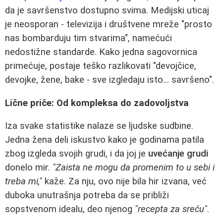
da je savršenstvo dostupno svima. Medijski uticaj
je neosporan - televizija i društvene mreže "prosto
nas bombarduju tim stvarima", namećući
nedostižne standarde. Kako jedna sagovornica
primećuje, postaje teško razlikovati "devojčice,
devojke, žene, bake - sve izgledaju isto... savršeno".
Lične priče: Od kompleksa do zadovoljstva
Iza svake statistike nalaze se ljudske sudbine.
Jedna žena deli iskustvo kako je godinama patila
zbog izgleda svojih grudi, i da joj je
uvećanje grudi
donelo mir.
"Zaista ne mogu da promenim to u sebi i
treba mi,"
kaže. Za nju, ovo nije bila hir izvana, već
duboka unutrašnja potreba da se približi
sopstvenom idealu, deo njenog
"recepta za sreću"
.