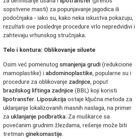
za definisanje usana i
lipotransfer
(prenos
sopstvene masti) za popunjavanje jagodica ili
podočnjaka - iako su, kako neka iskustva pokazuju,
rezultati ove poslednje procedure vrlo nepredvidivi i
zahtevaju vrhunskog stručnjaka.
Telo i kontura: Oblikovanje siluete
Osim već pomenutog
smanjenja grudi
(redukcione
mamoplastike) i
abdominoplastike
, popularne su i
procedure za oblikovanje
zadnjice
, poput
brazilskog liftinga zadnjice
(BBL) koji koristi
lipotransfer
.
Liposukcija
ostaje ključna metoda za
uklanjanje lokalizovanih masnih naslaga, na primer
za
uklanjanje podbratka
. Za muškarce sa
povećanim grudnim žlezdama, rešenje može biti
tretman
ginekomastije
.