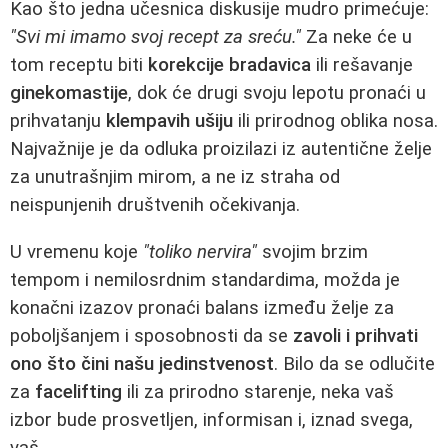
Kao što jedna učesnica diskusije mudro primećuje:
"Svi mi imamo svoj recept za sreću."
Za neke će u
tom receptu biti
korekcije bradavica
ili rešavanje
ginekomastije
, dok će drugi svoju lepotu pronaći u
prihvatanju
klempavih ušiju
ili prirodnog oblika nosa.
Najvažnije je da odluka proizilazi iz autentične želje
za unutrašnjim mirom, a ne iz straha od
neispunjenih društvenih očekivanja.
U vremenu koje
"toliko nervira"
svojim brzim
tempom i nemilosrdnim standardima, možda je
konačni izazov pronaći balans između želje za
poboljšanjem i sposobnosti da se
zavoli i prihvati
ono što čini našu jedinstvenost
. Bilo da se odlučite
za
facelifting
ili za prirodno starenje, neka vaš
izbor bude prosvetljen, informisan i, iznad svega,
vaš.