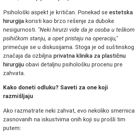
Psihološki aspekt je kritičan. Ponekad se
estetska
hirurgija
koristi kao brzo rešenje za duboke
nesigurnosti.
"Neki hirurzi vide da je osoba u teškom
psihičkom stanju, a opet pristaju na operaciju,"
primećuje se u diskusijama. Stoga je od suštinskog
značaja da ozbiljna
privatna klinika za plastičnu
hirurgiju
obavi detaljnu psihološku procenu pre
zahvata.
Kako doneti odluku? Saveti za one koji
razmišljaju
Ako razmatrate neki zahvat, evo nekoliko smernica
zasnovanih na iskustvima onih koji su prošli tim
putem: