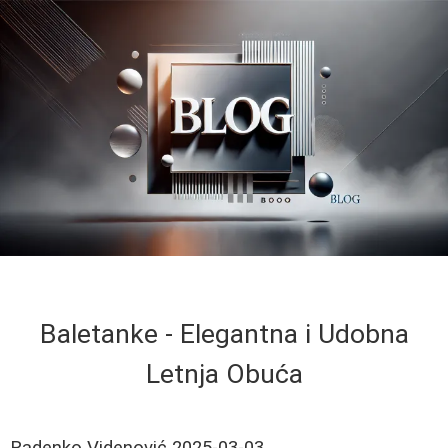
Baletanke - Elegantna i Udobna
Letnja Obuća
Radenko Videnović
2025-03-03