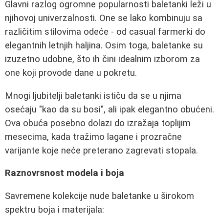
Glavni razlog ogromne popularnosti baletanki leži u
njihovoj univerzalnosti. One se lako kombinuju sa
različitim stilovima odeće - od casual farmerki do
elegantnih letnjih haljina. Osim toga, baletanke su
izuzetno udobne, što ih čini idealnim izborom za
one koji provode dane u pokretu.
Mnogi ljubitelji baletanki ističu da se u njima
osećaju "kao da su bosi", ali ipak elegantno obućeni.
Ova obuća posebno dolazi do izražaja toplijim
mesecima, kada tražimo lagane i prozračne
varijante koje neće preterano zagrevati stopala.
Raznovrsnost modela i boja
Savremene kolekcije nude baletanke u širokom
spektru boja i materijala: