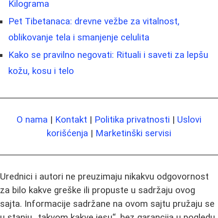
Kilograma
Pet Tibetanaca: drevne vežbe za vitalnost,
oblikovanje tela i smanjenje celulita
Kako se pravilno negovati: Rituali i saveti za lepšu
kožu, kosu i telo
O nama
|
Kontakt
|
Politika privatnosti
|
Uslovi
korišćenja
|
Marketinški servisi
Urednici i autori ne preuzimaju nikakvu odgovornost
za bilo kakve greške ili propuste u sadržaju ovog
sajta. Informacije sadržane na ovom sajtu pružaju se
u stanju „takvom kakve jesu“, bez garancija u pogledu