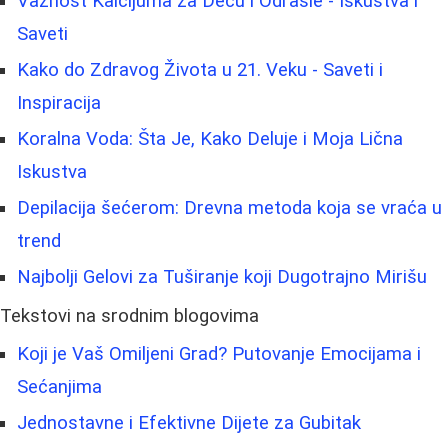
Važnost Kalcijuma za Decu i Odrasle - Iskustva i
Saveti
Kako do Zdravog Života u 21. Veku - Saveti i
Inspiracija
Koralna Voda: Šta Je, Kako Deluje i Moja Lična
Iskustva
Depilacija šećerom: Drevna metoda koja se vraća u
trend
Najbolji Gelovi za Tuširanje koji Dugotrajno Mirišu
Tekstovi na srodnim blogovima
Koji je Vaš Omiljeni Grad? Putovanje Emocijama i
Sećanjima
Jednostavne i Efektivne Dijete za Gubitak