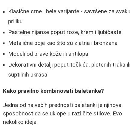
Klasične crne i bele varijante - savršene za svaku
priliku
Pastelne nijanse poput roze, krem i ljubičaste
Metalične boje kao što su zlatna i bronzana
Modeli od prave kože ili antilopa
Dekorativni detalji poput točkića, pletenih traka ili
suptilnih ukrasa
Kako pravilno kombinovati baletanke?
Jedna od najvećih prednosti baletanki je njihova
sposobnost da se uklope u različite stilove. Evo
nekoliko ideja: