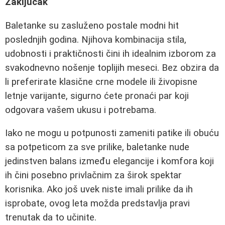
Zaključak
Baletanke su zasluženo postale modni hit
poslednjih godina. Njihova kombinacija stila,
udobnosti i praktičnosti čini ih idealnim izborom za
svakodnevno nošenje toplijih meseci. Bez obzira da
li preferirate klasične crne modele ili živopisne
letnje varijante, sigurno ćete pronaći par koji
odgovara vašem ukusu i potrebama.
Iako ne mogu u potpunosti zameniti patike ili obuću
sa potpeticom za sve prilike, baletanke nude
jedinstven balans između elegancije i komfora koji
ih čini posebno privlačnim za širok spektar
korisnika. Ako još uvek niste imali prilike da ih
isprobate, ovog leta možda predstavlja pravi
trenutak da to učinite.