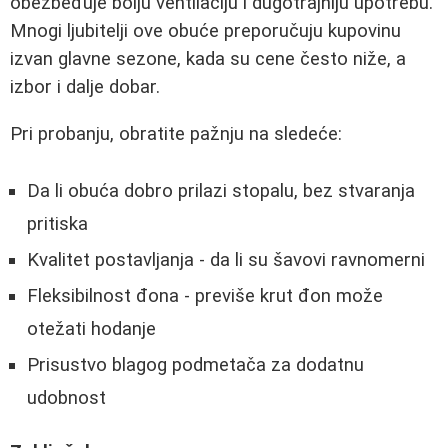
obezbeđuje bolju ventilaciju i dugotrajniju upotrebu.
Mnogi ljubitelji ove obuće preporučuju kupovinu
izvan glavne sezone, kada su cene često niže, a
izbor i dalje dobar.
Pri probanju, obratite pažnju na sledeće:
Da li obuća dobro prilazi stopalu, bez stvaranja
pritiska
Kvalitet postavljanja - da li su šavovi ravnomerni
Fleksibilnost đona - previše krut đon može
otežati hodanje
Prisustvo blagog podmetača za dodatnu
udobnost