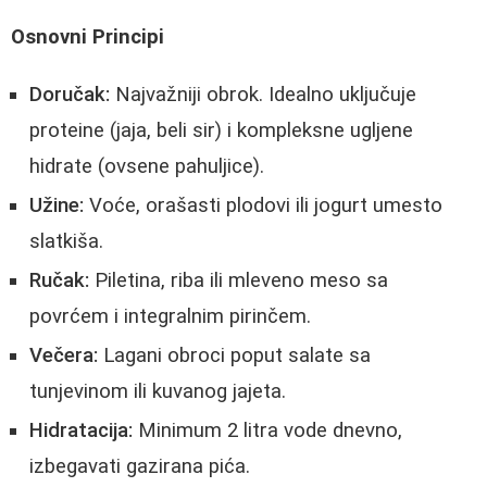
Osnovni Principi
Doručak:
Najvažniji obrok. Idealno uključuje
proteine (jaja, beli sir) i kompleksne ugljene
hidrate (ovsene pahuljice).
Užine:
Voće, orašasti plodovi ili jogurt umesto
slatkiša.
Ručak:
Piletina, riba ili mleveno meso sa
povrćem i integralnim pirinčem.
Večera:
Lagani obroci poput salate sa
tunjevinom ili kuvanog jajeta.
Hidratacija:
Minimum 2 litra vode dnevno,
izbegavati gazirana pića.