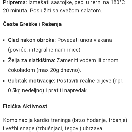
Priprema:
Izmešati sastojke, peći u rerni na 180°C
20 minuta. Poslužiti sa svežom salatom.
Česte Greške i Rešenja
Glad nakon obroka:
Povećati unos vlakana
(povrće, integralne namirnice).
Želja za slatkišima:
Zameniti voćem ili crnom
čokoladom (max 20g dnevno).
Gubitak motivacije:
Postaviti realne ciljeve (npr.
0.5kg nedeljno) i pratiti napredak.
Fizička Aktivnost
Kombinacija kardio treninga (brzo hodanje, trčanje)
i vežbi snage (trbušnjaci, tegovi) ubrzava