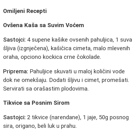
Omiljeni Recepti
Ovšena Kaša sa Suvim Voćem
Sastojci:
4 supene kašike ovsenih pahuljica, 1 suva
šljiva (izgnječena), kašičica cimeta, malo mlevenih
oraha, opciono kockica crne čokolade.
Priprema:
Pahuljice skuvati u maloj količini vode
dok ne omekšaju. Dodati šljivu i cimet, promešati.
Servirati sa orašastim plodovima.
Tikvice sa Posnim Sirom
Sastojci:
2 tikvice (narendane), 1 jaje, 50g posnog
sira, origano, beli luk u prahu.