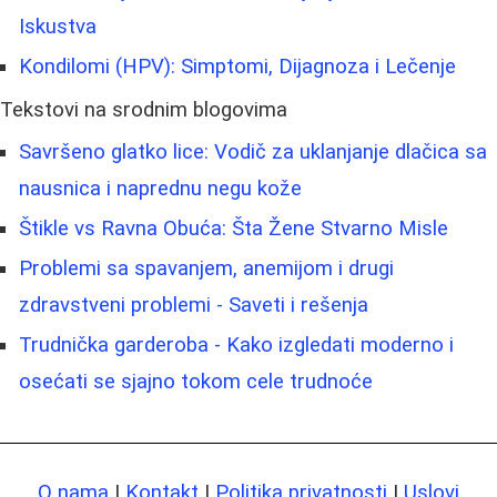
Iskustva
Kondilomi (HPV): Simptomi, Dijagnoza i Lečenje
Tekstovi na srodnim blogovima
Savršeno glatko lice: Vodič za uklanjanje dlačica sa
nausnica i naprednu negu kože
Štikle vs Ravna Obuća: Šta Žene Stvarno Misle
Problemi sa spavanjem, anemijom i drugi
zdravstveni problemi - Saveti i rešenja
Trudnička garderoba - Kako izgledati moderno i
osećati se sjajno tokom cele trudnoće
O nama
|
Kontakt
|
Politika privatnosti
|
Uslovi