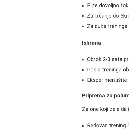
Pijte dovoljno to
Za trčanje do 5k
Za duže treninge 
Ishrana
Obrok 2-3 sata pr
Posle treninga ob
Eksperimentišite
Priprema za polu
Za one koji žele da
Redovan trening 