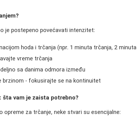
čanjem?
no je postepeno povećavati intenzitet:
acijom hoda i trčanja (npr. 1 minuta trčanja, 2 minuta
vajte vreme trčanja
nedeljno sa danima odmora između
 brzinom - fokusirajte se na kontinuitet
: šta vam je zaista potrebno?
 opreme za trčanje, neke stvari su esencijalne: