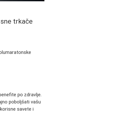
usne trkače
 polumaratonske
benefite po zdravlje.
ajno poboljšati vašu
 korisne savete i