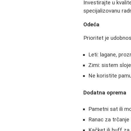
Investirajte u kval
specijalizovanu rad
Odeća
Prioritet je udobnos
Leti: lagane, proz
Zimi: sistem sloje
Ne koristite pamu
Dodatna oprema
Pametni sat ili mo
Ranac za trčanje 
Kačket ili buff z