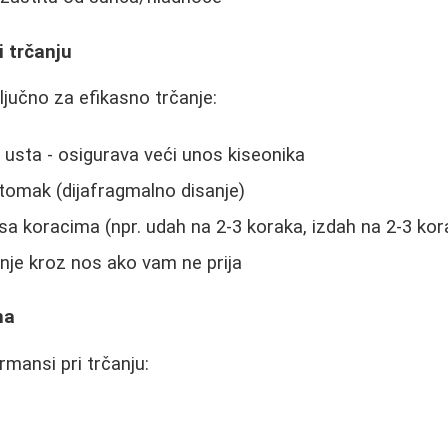
i trčanju
ključno za efikasno trčanje:
a usta - osigurava veći unos kiseonika
tomak (dijafragmalno disanje)
 sa koracima (npr. udah na 2-3 koraka, izdah na 2-3 kor
anje kroz nos ako vam ne prija
na
rmansi pri trčanju: