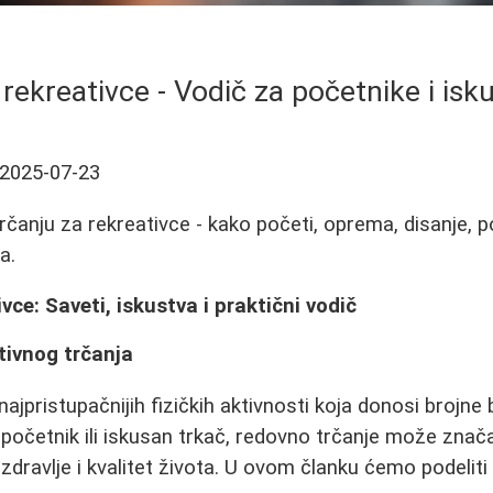
 rekreativce - Vodič za početnike i isk
2025-07-23
 trčanju za rekreativce - kako početi, oprema, disanje,
a.
vce: Saveti, iskustva i praktični vodič
tivnog trčanja
najpristupačnijih fizičkih aktivnosti koja donosi brojne 
e početnik ili iskusan trkač, redovno trčanje može znač
zdravlje i kvalitet života. U ovom članku ćemo podeliti