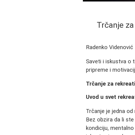
Trčanje za
Radenko Videnović
Saveti i iskustva o
pripreme i motivacij
Trčanje za rekreati
Uvod u svet rekrea
Trčanje je jedna od 
Bez obzira da li st
kondiciju, mentalno 