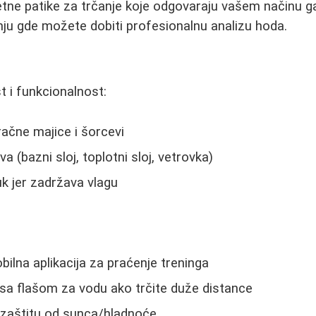
itetne patike za trčanje koje odgovaraju vašem načinu g
nju gde možete dobiti profesionalnu analizu hoda.
t i funkcionalnost:
račne majice i šorcevi
va (bazni sloj, toplotni sloj, vetrovka)
k jer zadržava vlagu
bilna aplikacija za praćenje treninga
sa flašom za vodu ako trčite duže distance
a zaštitu od sunca/hladnoće