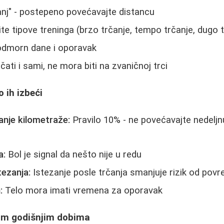
čanj" - postepeno povećavajte distancu
ite tipove treninga (brzo trčanje, tempo trčanje, dugo 
odmorn dane i oporavak
ati i sami, ne mora biti na zvaničnoj trci
 ih izbeći
nje kilometraže:
Pravilo 10% - ne povećavajte nedeljn
a:
Bol je signal da nešto nije u redu
tezanja:
Istezanje posle trčanja smanjuje rizik od povr
:
Telo mora imati vremena za oporavak
tim godišnjim dobima