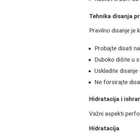
Tehnika disanja pr
Pravilno disanje je 
Probajte disati n
Duboko dišite u s
Uskladite disanje
Ne forsirajte dis
Hidratacija i ishra
Važni aspekti perfo
Hidratacija