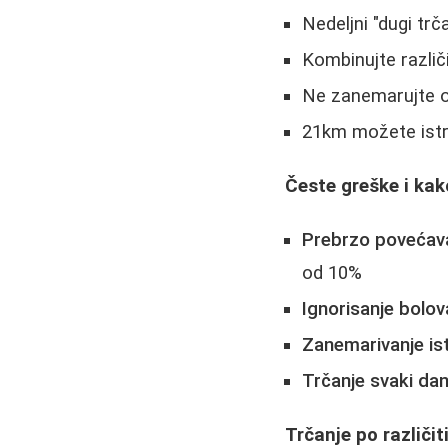
Nedeljni "dugi tr
Kombinujte različ
Ne zanemarujte 
21km možete istrč
Česte greške i kako
Prebrzo povećava
od 10%
Ignorisanje bolov
Zanemarivanje is
Trčanje svaki dan
Trčanje po različi