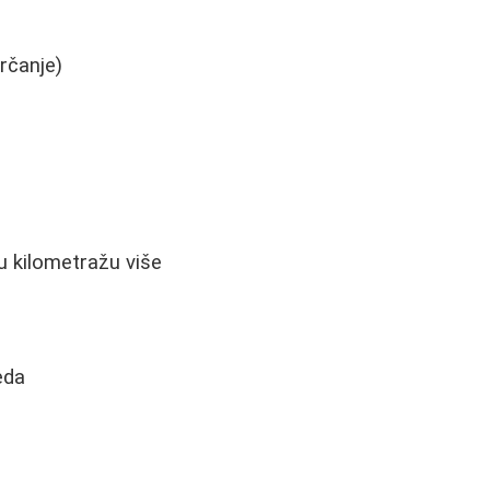
trčanje)
u kilometražu više
eda