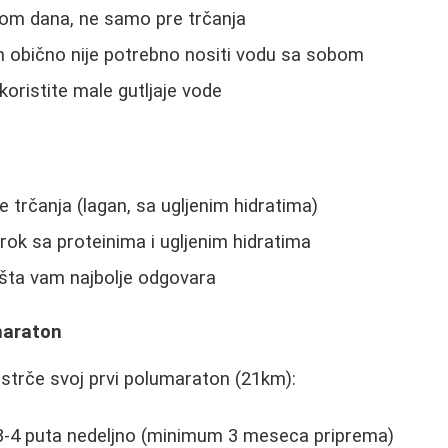
kom dana, ne samo pre trčanja
m obično nije potrebno nositi vodu sa sobom
koristite male gutljaje vode
e trčanja (lagan, sa ugljenim hidratima)
rok sa proteinima i ugljenim hidratima
 šta vam najbolje odgovara
maraton
 istrče svoj prvi polumaraton (21km):
3-4 puta nedeljno (minimum 3 meseca priprema)