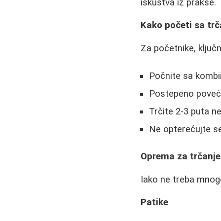
iskustva iz prakse.
Kako početi sa tr
Za početnike, ključ
Počnite sa kombin
Postepeno poveća
Trčite 2-3 puta 
Ne opterećujte se
Oprema za trčanje
Iako ne treba mnogo
Patike