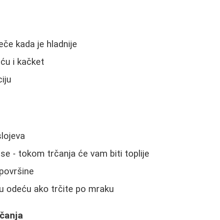
veče kada je hladnije
ću i kačket
iju
slojeva
se - tokom trčanja će vam biti toplije
 površine
nu odeću ako trčite po mraku
rčanja