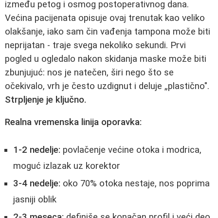
između petog i osmog postoperativnog dana.
Većina pacijenata opisuje ovaj trenutak kao veliko
olakšanje, iako sam čin vađenja tampona može biti
neprijatan - traje svega nekoliko sekundi. Prvi
pogled u ogledalo nakon skidanja maske može biti
zbunjujuć: nos je natečen, širi nego što se
očekivalo, vrh je često uzdignut i deluje „plastično".
Strpljenje je ključno.
Realna vremenska linija oporavka:
1-2 nedelje:
povlačenje većine otoka i modrica,
moguć izlazak uz korektor
3-4 nedelje:
oko 70% otoka nestaje, nos poprima
jasniji oblik
2-3 meseca:
definiše se konačan profil i veći deo