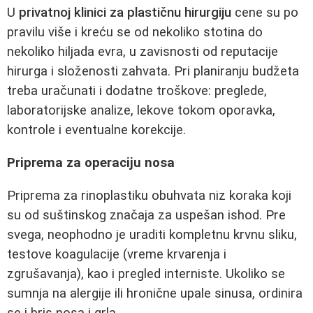
U
privatnoj klinici za plastičnu hirurgiju
cene su po
pravilu više i kreću se od nekoliko stotina do
nekoliko hiljada evra, u zavisnosti od reputacije
hirurga i složenosti zahvata. Pri planiranju budžeta
treba uračunati i dodatne troškove: preglede,
laboratorijske analize, lekove tokom oporavka,
kontrole i eventualne korekcije.
Priprema za operaciju nosa
Priprema za rinoplastiku obuhvata niz koraka koji
su od suštinskog značaja za uspešan ishod. Pre
svega, neophodno je uraditi kompletnu krvnu sliku,
testove koagulacije (vreme krvarenja i
zgrušavanja), kao i pregled interniste. Ukoliko se
sumnja na alergije ili hronične upale sinusa, ordinira
se i bris nosa i grla.