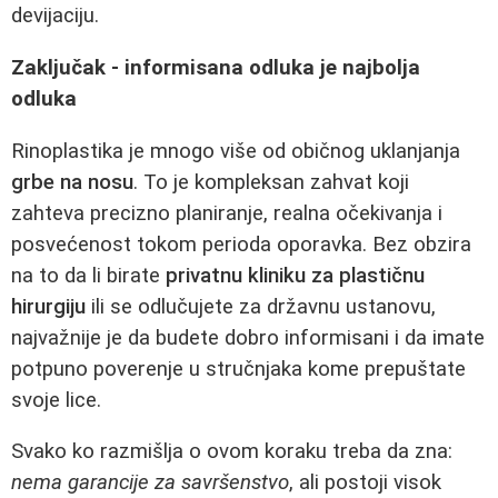
devijaciju.
Zaključak - informisana odluka je najbolja
odluka
Rinoplastika je mnogo više od običnog uklanjanja
grbe na nosu
. To je kompleksan zahvat koji
zahteva precizno planiranje, realna očekivanja i
posvećenost tokom perioda oporavka. Bez obzira
na to da li birate
privatnu kliniku za plastičnu
hirurgiju
ili se odlučujete za državnu ustanovu,
najvažnije je da budete dobro informisani i da imate
potpuno poverenje u stručnjaka kome prepuštate
svoje lice.
Svako ko razmišlja o ovom koraku treba da zna:
nema garancije za savršenstvo
, ali postoji visok