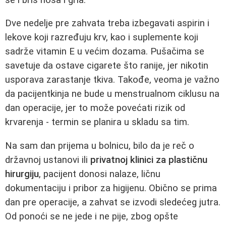
Dve nedelje pre zahvata treba izbegavati aspirin i
lekove koji razređuju krv, kao i suplemente koji
sadrže vitamin E u većim dozama. Pušačima se
savetuje da ostave cigarete što ranije, jer nikotin
usporava zarastanje tkiva. Takođe, veoma je važno
da pacijentkinja ne bude u menstrualnom ciklusu na
dan operacije, jer to može povećati rizik od
krvarenja - termin se planira u skladu sa tim.
Na sam dan prijema u bolnicu, bilo da je reč o
državnoj ustanovi ili
privatnoj klinici za plastičnu
hirurgiju
, pacijent donosi nalaze, ličnu
dokumentaciju i pribor za higijenu. Obično se prima
dan pre operacije, a zahvat se izvodi sledećeg jutra.
Od ponoći se ne jede i ne pije, zbog opšte