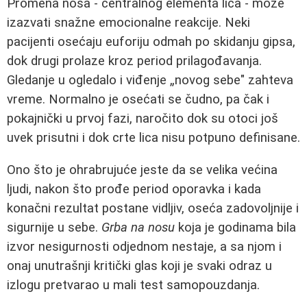
Promena nosa - centralnog elementa lica - može
izazvati snažne emocionalne reakcije. Neki
pacijenti osećaju euforiju odmah po skidanju gipsa,
dok drugi prolaze kroz period prilagođavanja.
Gledanje u ogledalo i viđenje „novog sebe" zahteva
vreme. Normalno je osećati se čudno, pa čak i
pokajnički u prvoj fazi, naročito dok su otoci još
uvek prisutni i dok crte lica nisu potpuno definisane.
Ono što je ohrabrujuće jeste da se velika većina
ljudi, nakon što prođe period oporavka i kada
konačni rezultat postane vidljiv, oseća zadovoljnije i
sigurnije u sebe.
Grba na nosu
koja je godinama bila
izvor nesigurnosti odjednom nestaje, a sa njom i
onaj unutrašnji kritički glas koji je svaki odraz u
izlogu pretvarao u mali test samopouzdanja.