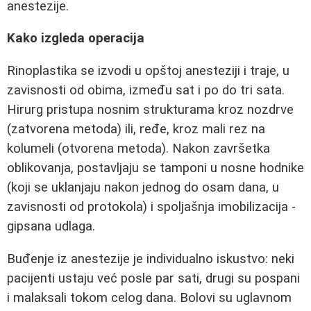
anestezije.
Kako izgleda operacija
Rinoplastika se izvodi u opštoj anesteziji i traje, u
zavisnosti od obima, između sat i po do tri sata.
Hirurg pristupa nosnim strukturama kroz nozdrve
(zatvorena metoda) ili, ređe, kroz mali rez na
kolumeli (otvorena metoda). Nakon završetka
oblikovanja, postavljaju se tamponi u nosne hodnike
(koji se uklanjaju nakon jednog do osam dana, u
zavisnosti od protokola) i spoljašnja imobilizacija -
gipsana udlaga.
Buđenje iz anestezije je individualno iskustvo: neki
pacijenti ustaju već posle par sati, drugi su pospani
i malaksali tokom celog dana. Bolovi su uglavnom