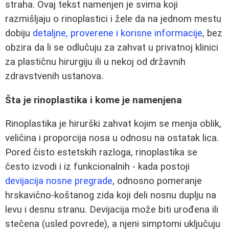
straha. Ovaj tekst namenjen je svima koji
razmišljaju o rinoplastici i žele da na jednom mestu
dobiju
detaljne, proverene i korisne informacije
, bez
obzira da li se odlučuju za zahvat u privatnoj klinici
za plastičnu hirurgiju ili u nekoj od državnih
zdravstvenih ustanova.
Šta je rinoplastika i kome je namenjena
Rinoplastika je hirurški zahvat kojim se menja oblik,
veličina i proporcija nosa u odnosu na ostatak lica.
Pored čisto estetskih razloga, rinoplastika se
često izvodi i iz funkcionalnih - kada postoji
devijacija nosne pregrade
, odnosno pomeranje
hrskavično-koštanog zida koji deli nosnu duplju na
levu i desnu stranu. Devijacija može biti urođena ili
stečena (usled povrede), a njeni simptomi uključuju