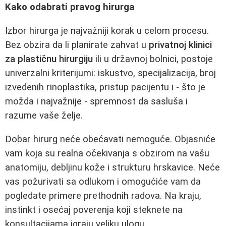
Kako odabrati pravog hirurga
Izbor hirurga je najvažniji korak u celom procesu.
Bez obzira da li planirate zahvat u
privatnoj klinici
za plastičnu hirurgiju
ili u državnoj bolnici, postoje
univerzalni kriterijumi: iskustvo, specijalizacija, broj
izvedenih rinoplastika, pristup pacijentu i - što je
možda i najvažnije - spremnost da sasluša i
razume vaše želje.
Dobar hirurg neće obećavati nemoguće. Objasniće
vam koja su realna očekivanja s obzirom na vašu
anatomiju, debljinu kože i strukturu hrskavice. Neće
vas požurivati sa odlukom i omogućiće vam da
pogledate primere prethodnih radova. Na kraju,
instinkt i osećaj poverenja koji steknete na
konsultacijama igraju veliku ulogu.