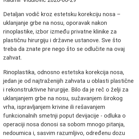
Detaljan vodič kroz estetsku korekciju nosa –
uklanjanje grbe na nosu, oporavak nakon
rinoplastike, izbor između privatne klinike za
plastičnu hirurgiju i državne ustanove. Sve što
treba da znate pre nego što se odlučite na ovaj
zahvat.
Rinoplastika, odnosno estetska korekcija nosa,
jedan je od najtraženijih zahvata u oblasti plastične
i rekonstruktivne hirurgije. Bilo da je reč o želji za
uklanjanjem grbe na nosu, sužavanjem širokog
vrha, ispravljanjem krivine ili rešavanjem
funkcionalnih smetnji poput devijacije - odluka o
operaciji nosa donosi sa sobom mnogo pitanja,
nedoumica i, sasvim razumljivo, određenu dozu