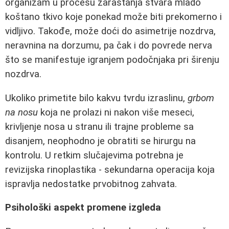
organizam u procesu zarastanja stvara mlado
koštano tkivo koje ponekad može biti prekomerno i
vidljivo. Takođe, može doći do asimetrije nozdrva,
neravnina na dorzumu, pa čak i do povrede nerva
što se manifestuje igranjem podočnjaka pri širenju
nozdrva.
Ukoliko primetite bilo kakvu tvrdu izraslinu,
grbom
na nosu
koja ne prolazi ni nakon više meseci,
krivljenje nosa u stranu ili trajne probleme sa
disanjem, neophodno je obratiti se hirurgu na
kontrolu. U retkim slučajevima potrebna je
revizijska rinoplastika - sekundarna operacija koja
ispravlja nedostatke prvobitnog zahvata.
Psihološki aspekt promene izgleda