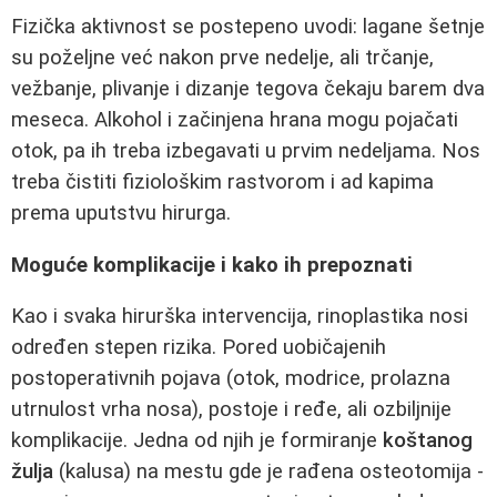
Fizička aktivnost se postepeno uvodi: lagane šetnje
su poželjne već nakon prve nedelje, ali trčanje,
vežbanje, plivanje i dizanje tegova čekaju barem dva
meseca. Alkohol i začinjena hrana mogu pojačati
otok, pa ih treba izbegavati u prvim nedeljama. Nos
treba čistiti fiziološkim rastvorom i ad kapima
prema uputstvu hirurga.
Moguće komplikacije i kako ih prepoznati
Kao i svaka hirurška intervencija, rinoplastika nosi
određen stepen rizika. Pored uobičajenih
postoperativnih pojava (otok, modrice, prolazna
utrnulost vrha nosa), postoje i ređe, ali ozbiljnije
komplikacije. Jedna od njih je formiranje
koštanog
žulja
(kalusa) na mestu gde je rađena osteotomija -