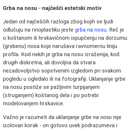
Grba na nosu - najčešći estetski motiv
Jedan od najčešćih razloga zbog kojih se ljudi
odlučuju na rinoplastiku jeste
grba na nosu
. Reč je
o koštanom ili hrskavičnom ispupčenju na dorzumu
(grebenu) nosa koje narušava ravnomernu liniju
profila. Kod nekih je grba na nosu izraženija, kod
drugih diskretna, ali dovoljna da stvara
nezadovoljstvo sopstvenim izgledom pri svakom
pogledu u ogledalo ili na fotografiji. Uklanjanje grbe
na nosu postiže se pažljivim turpijanjem
(struganjem) koštanog dela i po potrebi
modelovanjem hrskavice.
Važno je razumeti da uklanjanje
grbe na nosu
nije
izolovan korak - on gotovo uvek podrazumeva i