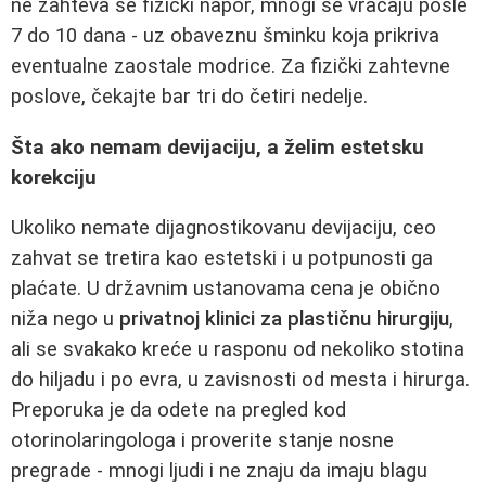
ne zahteva se fizički napor, mnogi se vraćaju posle
7 do 10 dana - uz obaveznu šminku koja prikriva
eventualne zaostale modrice. Za fizički zahtevne
poslove, čekajte bar tri do četiri nedelje.
Šta ako nemam devijaciju, a želim estetsku
korekciju
Ukoliko nemate dijagnostikovanu devijaciju, ceo
zahvat se tretira kao estetski i u potpunosti ga
plaćate. U državnim ustanovama cena je obično
niža nego u
privatnoj klinici za plastičnu hirurgiju
,
ali se svakako kreće u rasponu od nekoliko stotina
do hiljadu i po evra, u zavisnosti od mesta i hirurga.
Preporuka je da odete na pregled kod
otorinolaringologa i proverite stanje nosne
pregrade - mnogi ljudi i ne znaju da imaju blagu