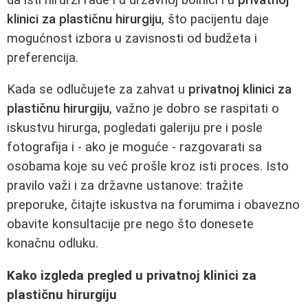
klinici za plastičnu hirurgiju
, što pacijentu daje
mogućnost izbora u zavisnosti od budžeta i
preferencija.
Kada se odlučujete za zahvat u
privatnoj klinici za
plastičnu hirurgiju
, važno je dobro se raspitati o
iskustvu hirurga, pogledati galeriju pre i posle
fotografija i - ako je moguće - razgovarati sa
osobama koje su već prošle kroz isti proces. Isto
pravilo važi i za državne ustanove: tražite
preporuke, čitajte iskustva na forumima i obavezno
obavite konsultacije pre nego što donesete
konačnu odluku.
Kako izgleda pregled u privatnoj klinici za
plastičnu hirurgiju