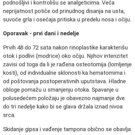
podnošljivi i kontrolišu se analgeticima. Veća
neprijatnost potiče od prinudnog disanja na usta,
suvoće grla i osećaja pritiska u predelu nosa i očiju.
Oporavak - prvi dani i nedelje
Prvih 48 do 72 sata nakon rinoplastike karakterišu
otok i podlivi (modrice) oko očiju. Njihov intenzitet
zavisi od toga da li je rađena osteotomija (lomljenje
kosti), od individualne sklonosti ka hematomima i
od poštovanja postoperativnih uputstava. Hladne
obloge pomažu u smanjenju otoka. Spavanje u
polusedećem položaju je obavezno najmanje dve
do tri nedelje kako bi se glava držala iznad nivoa
srca.
Skidanje gipsa i vađenje tampona obično se obavlja