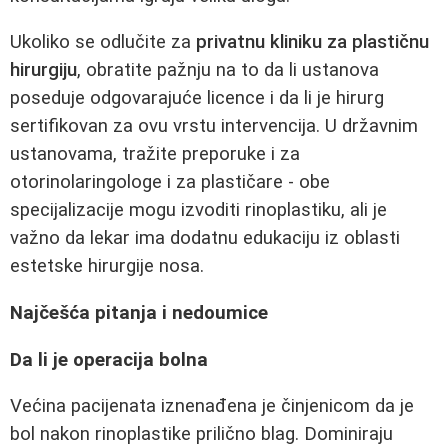
Ukoliko se odlučite za
privatnu kliniku za plastičnu
hirurgiju
, obratite pažnju na to da li ustanova
poseduje odgovarajuće licence i da li je hirurg
sertifikovan za ovu vrstu intervencija. U državnim
ustanovama, tražite preporuke i za
otorinolaringologe i za plastičare - obe
specijalizacije mogu izvoditi rinoplastiku, ali je
važno da lekar ima dodatnu edukaciju iz oblasti
estetske hirurgije nosa.
Najčešća pitanja i nedoumice
Da li je operacija bolna
Većina pacijenata iznenađena je činjenicom da je
bol nakon rinoplastike prilično blag. Dominiraju