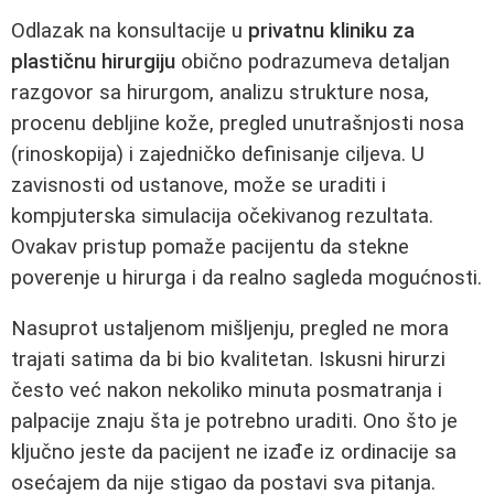
Odlazak na konsultacije u
privatnu kliniku za
plastičnu hirurgiju
obično podrazumeva detaljan
razgovor sa hirurgom, analizu strukture nosa,
procenu debljine kože, pregled unutrašnjosti nosa
(rinoskopija) i zajedničko definisanje ciljeva. U
zavisnosti od ustanove, može se uraditi i
kompjuterska simulacija očekivanog rezultata.
Ovakav pristup pomaže pacijentu da stekne
poverenje u hirurga i da realno sagleda mogućnosti.
Nasuprot ustaljenom mišljenju, pregled ne mora
trajati satima da bi bio kvalitetan. Iskusni hirurzi
često već nakon nekoliko minuta posmatranja i
palpacije znaju šta je potrebno uraditi. Ono što je
ključno jeste da pacijent ne izađe iz ordinacije sa
osećajem da nije stigao da postavi sva pitanja.