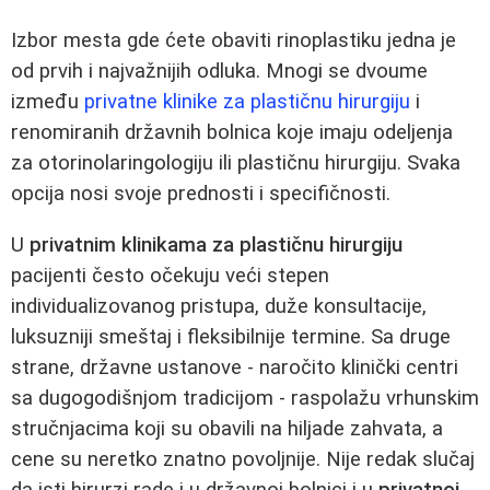
Izbor mesta gde ćete obaviti rinoplastiku jedna je
od prvih i najvažnijih odluka. Mnogi se dvoume
između
privatne klinike za plastičnu hirurgiju
i
renomiranih državnih bolnica koje imaju odeljenja
za otorinolaringologiju ili plastičnu hirurgiju. Svaka
opcija nosi svoje prednosti i specifičnosti.
U
privatnim klinikama za plastičnu hirurgiju
pacijenti često očekuju veći stepen
individualizovanog pristupa, duže konsultacije,
luksuzniji smeštaj i fleksibilnije termine. Sa druge
strane, državne ustanove - naročito klinički centri
sa dugogodišnjom tradicijom - raspolažu vrhunskim
stručnjacima koji su obavili na hiljade zahvata, a
cene su neretko znatno povoljnije. Nije redak slučaj
da isti hirurzi rade i u državnoj bolnici i u
privatnoj