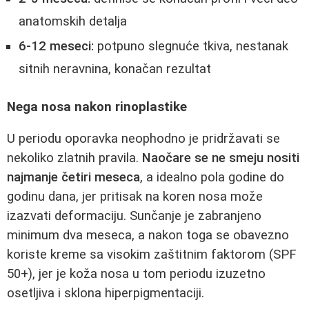
anatomskih detalja
6-12 meseci:
potpuno slegnuće tkiva, nestanak
sitnih neravnina, konačan rezultat
Nega nosa nakon rinoplastike
U periodu oporavka neophodno je pridržavati se
nekoliko zlatnih pravila.
Naočare se ne smeju nositi
najmanje četiri meseca
, a idealno pola godine do
godinu dana, jer pritisak na koren nosa može
izazvati deformaciju. Sunčanje je zabranjeno
minimum dva meseca, a nakon toga se obavezno
koriste kreme sa visokim zaštitnim faktorom (SPF
50+), jer je koža nosa u tom periodu izuzetno
osetljiva i sklona hiperpigmentaciji.