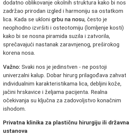
dodatno oblikovanje okolnih struktura kako bi nos
zadržao prirodan izgled i harmoniju sa ostatkom
lica. Kada se ukloni
grbu na nosu
, često je
neophodno izvršiti i osteotomiju (lomljenje kosti)
kako bi se nosna piramida suzila i zatvorila,
sprečavajući nastanak zaravnjenog, preširokog
korena nosa.
Važno:
Svaki nos je jedinstven - ne postoji
univerzalni kalup. Dobar hirurg prilagođava zahvat
individualnim karakteristikama lica, debljini kože,
jačini hrskavice i željama pacijenta. Realna
očekivanja su ključna za zadovoljstvo konačnim
ishodom.
Privatna klinika za plastičnu hirurgiju ili državna
ustanova