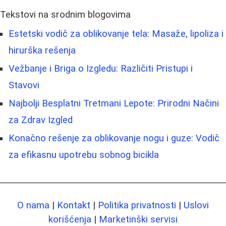
Tekstovi na srodnim blogovima
Estetski vodič za oblikovanje tela: Masaže, lipoliza i
hirurška rešenja
Vežbanje i Briga o Izgledu: Različiti Pristupi i
Stavovi
Najbolji Besplatni Tretmani Lepote: Prirodni Načini
za Zdrav Izgled
Konačno rešenje za oblikovanje nogu i guze: Vodič
za efikasnu upotrebu sobnog bicikla
O nama
|
Kontakt
|
Politika privatnosti
|
Uslovi
korišćenja
|
Marketinški servisi