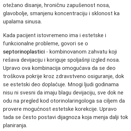
otežano disanje, hroničnu zapušenost nosa,
glavobolje, smanjenu koncentraciju i sklonost ka
upalama sinusa.
Kada pacijent istovremeno ima i estetske i
funkcionalne probleme, govori se o
septorinoplastici
- kombinovanom zahvatu koji
rešava devijaciju i koriguje spoljašnji izgled nosa.
Upravo ova kombinacija omogućava da se deo
troškova pokrije kroz zdravstveno osiguranje, dok
se estetski deo doplaćuje. Mnogi ljudi godinama
nisu ni svesni da imaju blagu devijaciju, sve dok ne
odu na pregled kod otorinolaringologa sa ciljem da
provere mogućnost estetske korekcije. Upravo
tada se često postavi dijagnoza koja menja dalji tok
planiranja.