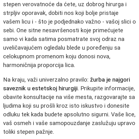
stepen verovatnoće da ćete, uz dobrog hirurga i
strpljiv oporavak, dobiti nos koji bolje pristaje
vašem licu i - što je podjednako važno - vašoj slici o
sebi. One sitne nesavršenosti koje primećujete
samo vi kada satima posmatrate svoj odraz na
uveličavajućem ogledalu blede u poređenju sa
celokupnom promenom koju donosi nova,
harmoničnija proporcija lica.
Na kraju, važi univerzalno pravilo:
žurba je najgori
saveznik u estetskoj hirurgiji
. Prikupite informacije,
obavite konsultacije na više mesta, razgovarajte sa
ljudima koji su prošli kroz isto iskustvo i donesite
odluku tek kada budete apsolutno sigurni. Vaše lice,
vaš osmeh i vaše samopouzdanje zaslužuju upravo
toliki stepen pažnje.