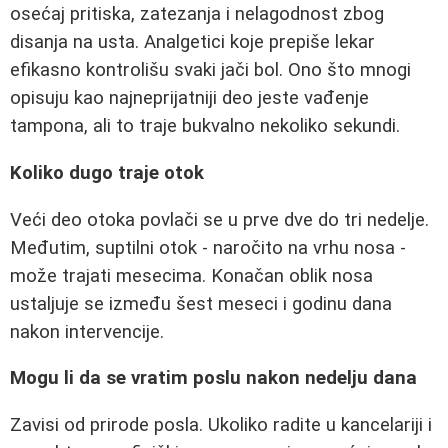
osećaj pritiska, zatezanja i nelagodnost zbog
disanja na usta. Analgetici koje prepiše lekar
efikasno kontrolišu svaki jači bol. Ono što mnogi
opisuju kao najneprijatniji deo jeste vađenje
tampona, ali to traje bukvalno nekoliko sekundi.
Koliko dugo traje otok
Veći deo otoka povlači se u prve dve do tri nedelje.
Međutim, suptilni otok - naročito na vrhu nosa -
može trajati mesecima. Konačan oblik nosa
ustaljuje se između šest meseci i godinu dana
nakon intervencije.
Mogu li da se vratim poslu nakon nedelju dana
Zavisi od prirode posla. Ukoliko radite u kancelariji i