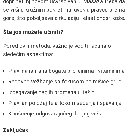
doprineti njihovom učvršćivanju. Masaža treba da
se vrši u kružnim pokretima, uvek u pravcu prema
gore, što poboljšava cirkulaciju i elastičnost kože.
Šta još možete učiniti?
Pored ovih metoda, važno je voditi računa o
sledećim aspektima:
Pravilna ishrana bogata proteinima i vitaminima
Redovno vežbanje sa fokusom na mišiće grudi
Izbegavanje naglih promena u težini
Pravilan položaj tela tokom sedenja i spavanja
Korišćenje odgovarajućeg donjeg veša
Zaključak