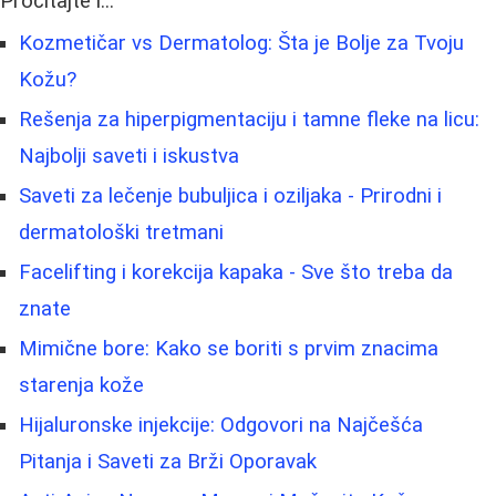
Pročitajte i...
Kozmetičar vs Dermatolog: Šta je Bolje za Tvoju
Kožu?
Rešenja za hiperpigmentaciju i tamne fleke na licu:
Najbolji saveti i iskustva
Saveti za lečenje bubuljica i oziljaka - Prirodni i
dermatološki tretmani
Facelifting i korekcija kapaka - Sve što treba da
znate
Mimične bore: Kako se boriti s prvim znacima
starenja kože
Hijaluronske injekcije: Odgovori na Najčešća
Pitanja i Saveti za Brži Oporavak