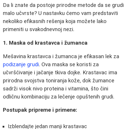
Da li znate da postoje prirodne metode da se grudi
malo učvrste? U nastavku ćemo vam predstaviti
nekoliko efikasnih rešenja koja možete lako
primeniti u svakodnevnoj nezi.
1. Maska od krastavca i žumanca
Mešavina krastavca i žumanca je efikasan lek za
podizanje grudi
. Ova maska se koristi za
učvršćivanje i jačanje tkiva dojke. Krastavac ima
prirodna svojstva toniranja kože, dok žumance
sadrži visok nivo proteina i vitamina, što čini
odličnu kombinaciju za lečenje opuštenih grudi.
Postupak pripreme i primene:
Izblendajte jedan manji krastavac