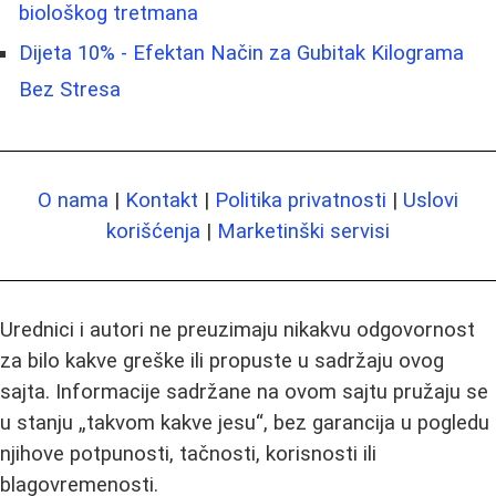
biološkog tretmana
Dijeta 10% - Efektan Način za Gubitak Kilograma
Bez Stresa
O nama
|
Kontakt
|
Politika privatnosti
|
Uslovi
korišćenja
|
Marketinški servisi
Urednici i autori ne preuzimaju nikakvu odgovornost
za bilo kakve greške ili propuste u sadržaju ovog
sajta. Informacije sadržane na ovom sajtu pružaju se
u stanju „takvom kakve jesu“, bez garancija u pogledu
njihove potpunosti, tačnosti, korisnosti ili
blagovremenosti.