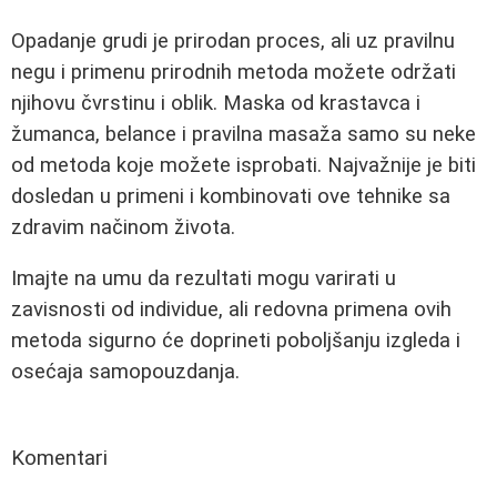
Opadanje grudi je prirodan proces, ali uz pravilnu
negu i primenu prirodnih metoda možete održati
njihovu čvrstinu i oblik. Maska od krastavca i
žumanca, belance i pravilna masaža samo su neke
od metoda koje možete isprobati. Najvažnije je biti
dosledan u primeni i kombinovati ove tehnike sa
zdravim načinom života.
Imajte na umu da rezultati mogu varirati u
zavisnosti od individue, ali redovna primena ovih
metoda sigurno će doprineti poboljšanju izgleda i
osećaja samopouzdanja.
Komentari