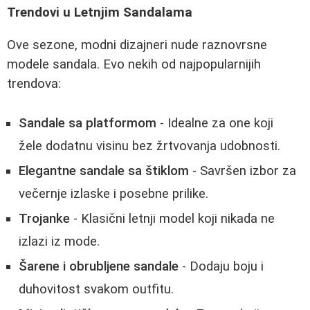
Trendovi u Letnjim Sandalama
Ove sezone, modni dizajneri nude raznovrsne
modele sandala. Evo nekih od najpopularnijih
trendova:
Sandale sa platformom
- Idealne za one koji
žele dodatnu visinu bez žrtvovanja udobnosti.
Elegantne sandale sa štiklom
- Savršen izbor za
večernje izlaske i posebne prilike.
Trojanke
- Klasični letnji model koji nikada ne
izlazi iz mode.
Šarene i obrubljene sandale
- Dodaju boju i
duhovitost svakom outfitu.