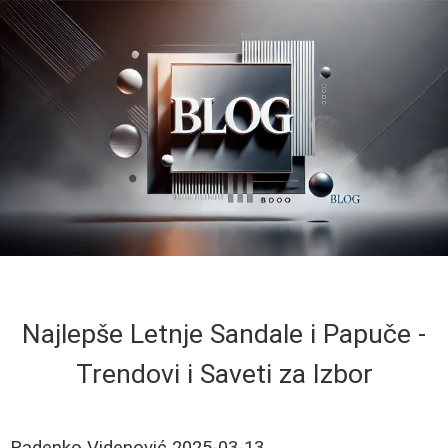
Najlepše Letnje Sandale i Papuče -
Trendovi i Saveti za Izbor
Radenko Videnović
2025-03-13