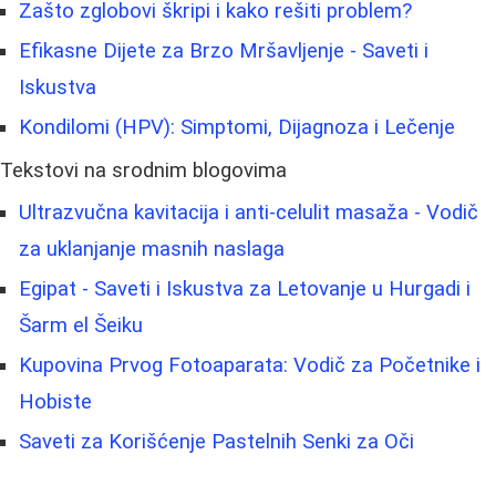
Zašto zglobovi škripi i kako rešiti problem?
Efikasne Dijete za Brzo Mršavljenje - Saveti i
Iskustva
Kondilomi (HPV): Simptomi, Dijagnoza i Lečenje
Tekstovi na srodnim blogovima
Ultrazvučna kavitacija i anti-celulit masaža - Vodič
za uklanjanje masnih naslaga
Egipat - Saveti i Iskustva za Letovanje u Hurgadi i
Šarm el Šeiku
Kupovina Prvog Fotoaparata: Vodič za Početnike i
Hobiste
Saveti za Korišćenje Pastelnih Senki za Oči