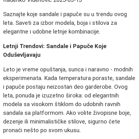
Saznajte koje sandale i papuče su u trendu ovog
leta. Saveti za izbor modela, boja i stilova za
elegantne i udobne letnje kombinacije.
Letnji Trendovi: Sandale i Papuče Koje
Oduševljavaju
Leto je vreme opuštanja, sunca i naravno - modnih
eksperimenata. Kada temperatura poraste, sandale
i papuče postaju neizostan deo garderobe. Ovog
leta, ponuda je izuzetno široka: od elegantnih
modela sa visokom štiklom do udobnih ravnih
sandala sa platformom. Ako volite živopisne boje,
dezenje ili minimalističke stilove, sigurno ćete
pronaći nešto po svom ukusu.