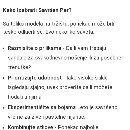
Kako Izabrati Savršen Par?
Sa toliko modela na tržištu, ponekad može biti
teško odlučiti se. Evo nekoliko saveta:
Razmislite o prilikama
- Da li vam trebaju
sandale za svakodnevno nošenje ili za posebne
trenutke?
Prioritizujte udobnost
- Iako visoke štikle
izgledaju sjajno, uvek proverite da li možete
hodati u njima.
Eksperimentišite sa bojama
Leto je savršeno
vreme za žive i pastelne nijanse.
Kombinujte stilove
- Ponekad najbolje