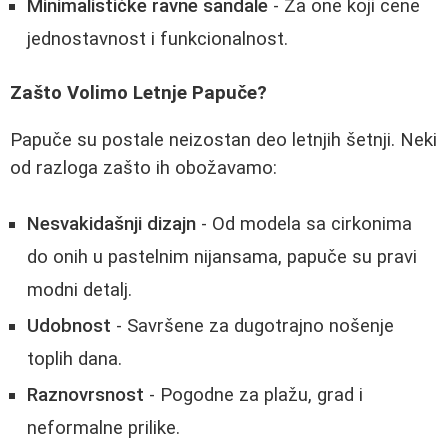
Minimalističke ravne sandale
- Za one koji cene
jednostavnost i funkcionalnost.
Zašto Volimo Letnje Papuče?
Papuče su postale neizostan deo letnjih šetnji. Neki
od razloga zašto ih obožavamo:
Nesvakidašnji dizajn
- Od modela sa cirkonima
do onih u pastelnim nijansama, papuče su pravi
modni detalj.
Udobnost
- Savršene za dugotrajno nošenje
toplih dana.
Raznovrsnost
- Pogodne za plažu, grad i
neformalne prilike.