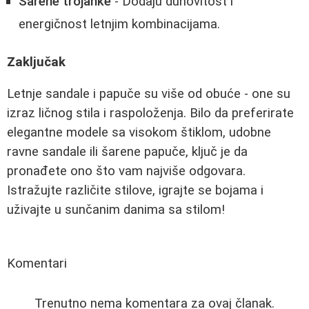
Šarene trojanke
- Dodaju duhovitost i
energičnost letnjim kombinacijama.
Zaključak
Letnje sandale i papuče su više od obuće - one su
izraz ličnog stila i raspoloženja. Bilo da preferirate
elegantne modele sa visokom štiklom, udobne
ravne sandale ili šarene papuče, ključ je da
pronađete ono što vam najviše odgovara.
Istražujte različite stilove, igrajte se bojama i
uživajte u sunčanim danima sa stilom!
Komentari
Trenutno nema komentara za ovaj članak.