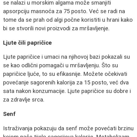
se nalazi u morskim algama može smanjiti
apsorpciju masnoća za 75 posto. Već se radi na
tome da se prah od algi počne koristiti u hrani kako
bi se stvorili novi proizvodi za mršavljenje.
Ljute čili papričice
Ljute papričice i umaci na njihovoj bazi pokazali su
se kao odlični pomagači u mršavljenju. Što su
papričice ljuće, to su efikasnije. Možete očekivati
povećanje sagorenih kalorija za 15 posto, već dva
sata nakon konzumacije. Ljute papričice su dobre i
za zdravlje srca.
Senf
Istraživanja pokazuju da senf može povećati brzinu
kojom naše tijelo sagorijeva kalorije. Metabolizam