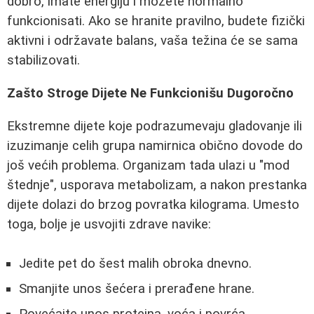
dobro, imate energiju i možete normalno
funkcionisati. Ako se hranite pravilno, budete fizički
aktivni i održavate balans, vaša težina će se sama
stabilizovati.
Zašto Stroge Dijete Ne Funkcionišu Dugoročno
Ekstremne dijete koje podrazumevaju gladovanje ili
izuzimanje celih grupa namirnica obično dovode do
još većih problema. Organizam tada ulazi u "mod
štednje", usporava metabolizam, a nakon prestanka
dijete dolazi do brzog povratka kilograma. Umesto
toga, bolje je usvojiti zdrave navike:
Jedite pet do šest malih obroka dnevno.
Smanjite unos šećera i prerađene hrane.