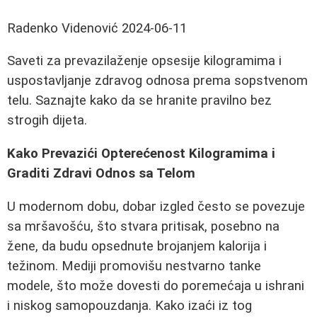
Radenko Videnović
2024-06-11
Saveti za prevazilaženje opsesije kilogramima i
uspostavljanje zdravog odnosa prema sopstvenom
telu. Saznajte kako da se hranite pravilno bez
strogih dijeta.
Kako Prevazići Opterećenost Kilogramima i
Graditi Zdravi Odnos sa Telom
U modernom dobu, dobar izgled često se povezuje
sa mršavošću, što stvara pritisak, posebno na
žene, da budu opsednute brojanjem kalorija i
težinom. Mediji promovišu nestvarno tanke
modele, što može dovesti do poremećaja u ishrani
i niskog samopouzdanja. Kako izaći iz tog