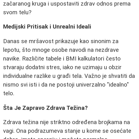
začaranog kruga i uspostaviti zdrav odnos prema
svom telu?
Medijski Pritisak i Unrealni Ideali
Danas se mršavost prikazuje kao sinonim za
lepotu, što mnoge osobe navodi na nezdrave
navike. Različite tabele i BMI kalkulatori često
stvaraju dodatni stres, iako ne uzimaju u obzir
individualne razlike u građi tela. Važno je shvatiti da
nismo svi isti i da ne postoji univerzalno "idealno"
telo.
Šta Je Zapravo Zdrava Težina?
Zdrava težina nije striktno određena brojkama na
vagi. Ona podrazumeva stanje u kome se osećate