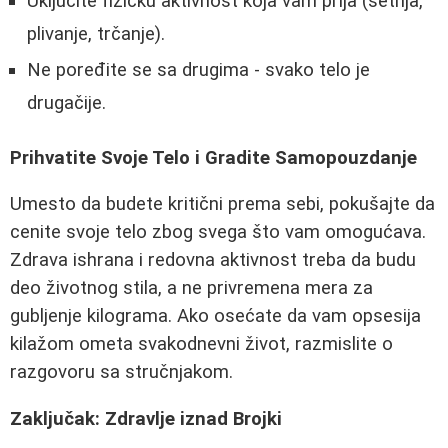
Uključite fizičku aktivnost koja vam prija (šetnja,
plivanje, trčanje).
Ne poređite se sa drugima - svako telo je
drugačije.
Prihvatite Svoje Telo i Gradite Samopouzdanje
Umesto da budete kritični prema sebi, pokušajte da
cenite svoje telo zbog svega što vam omogućava.
Zdrava ishrana i redovna aktivnost treba da budu
deo životnog stila, a ne privremena mera za
gubljenje kilograma. Ako osećate da vam opsesija
kilažom ometa svakodnevni život, razmislite o
razgovoru sa stručnjakom.
Zaključak: Zdravlje iznad Brojki