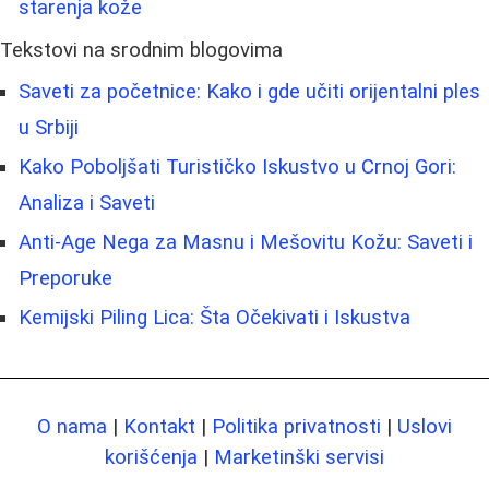
starenja kože
Tekstovi na srodnim blogovima
Saveti za početnice: Kako i gde učiti orijentalni ples
u Srbiji
Kako Poboljšati Turističko Iskustvo u Crnoj Gori:
Analiza i Saveti
Anti-Age Nega za Masnu i Mešovitu Kožu: Saveti i
Preporuke
Kemijski Piling Lica: Šta Očekivati i Iskustva
O nama
|
Kontakt
|
Politika privatnosti
|
Uslovi
korišćenja
|
Marketinški servisi