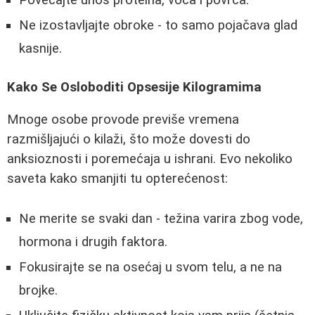
Povećajte unos proteina, voća i povrća.
Ne izostavljajte obroke - to samo pojačava glad
kasnije.
Kako Se Osloboditi Opsesije Kilogramima
Mnoge osobe provode previše vremena
razmišljajući o kilaži, što može dovesti do
anksioznosti i poremećaja u ishrani. Evo nekoliko
saveta kako smanjiti tu opterećenost:
Ne merite se svaki dan - težina varira zbog vode,
hormona i drugih faktora.
Fokusirajte se na osećaj u svom telu, a ne na
brojke.