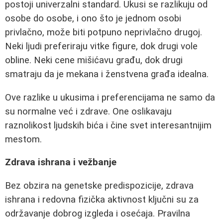
postoji univerzalni standard. Ukusi se razlikuju od
osobe do osobe, i ono što je jednom osobi
privlačno, može biti potpuno neprivlačno drugoj.
Neki ljudi preferiraju vitke figure, dok drugi vole
obline. Neki cene mišićavu građu, dok drugi
smatraju da je mekana i ženstvena građa idealna.
Ove razlike u ukusima i preferencijama ne samo da
su normalne već i zdrave. One oslikavaju
raznolikost ljudskih bića i čine svet interesantnijim
mestom.
Zdrava ishrana i vežbanje
Bez obzira na genetske predispozicije, zdrava
ishrana i redovna fizička aktivnost ključni su za
održavanje dobrog izgleda i osećaja. Pravilna