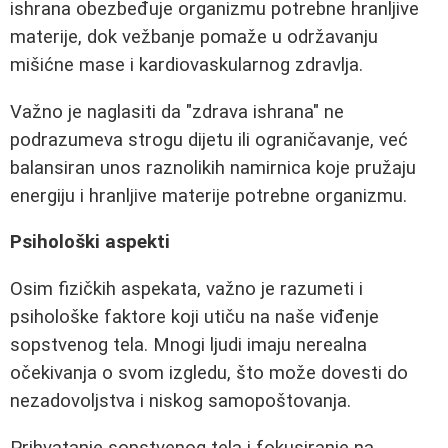
ishrana obezbeđuje organizmu potrebne hranljive
materije, dok vežbanje pomaže u održavanju
mišićne mase i kardiovaskularnog zdravlja.
Važno je naglasiti da "zdrava ishrana" ne
podrazumeva strogu dijetu ili ograničavanje, već
balansiran unos raznolikih namirnica koje pružaju
energiju i hranljive materije potrebne organizmu.
Psihološki aspekti
Osim fizičkih aspekata, važno je razumeti i
psihološke faktore koji utiču na naše viđenje
sopstvenog tela. Mnogi ljudi imaju nerealna
očekivanja o svom izgledu, što može dovesti do
nezadovoljstva i niskog samopoštovanja.
Prihvatanje sopstvenog tela i fokusiranje na