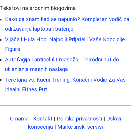
Tekstovi na srodnim blogovima
Kako da znam kad se napunio? Kompletan vodič za
održavanje laptopa i baterije
Vijača i Hula Hop: Najbolji Prijatelji Vaše Kondicije i
Figure
Autofagija i anticelulit masaža - Prirodni put do
uklanjanja masnih naslaga
Teretana vs. Kućni Trening: Konačni Vodič Za Vaš
Idealni Fitnes Put
O nama
|
Kontakt
|
Politika privatnosti
|
Uslovi
korišćenja
|
Marketinški servisi