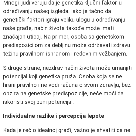
Mnogi ljudi veruju da je genetika ključni faktor u
određivanju našeg izgleda. Iako je tačno da
genetički faktori igraju veliku ulogu u određivanju
naše građe, način života takođe može imati
značajan uticaj. Na primer, osoba sa genetskom
predispozicijom za debljinu može održavati zdravu
težinu pravilnom ishranom i redovnim vežbanjem.
S druge strane, nezdrav način života može umanjiti
potencijal koji genetika pruža. Osoba koja se ne
hrani pravilno i ne vodi računa o svom zdravlju, bez
obzira na genetske predispozicije, neće moći da
iskoristi svoj puni potencijal.
Individualne razlike i percepcija lepote
Kada je reč o idealnoj građi, važno je shvatiti da ne