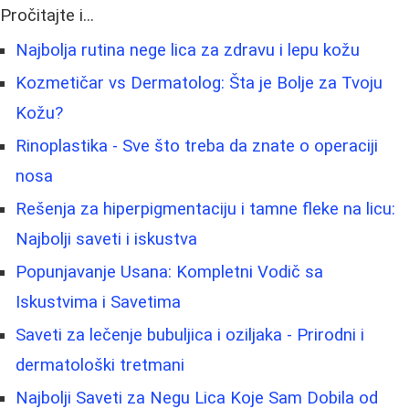
Pročitajte i...
Najbolja rutina nege lica za zdravu i lepu kožu
Kozmetičar vs Dermatolog: Šta je Bolje za Tvoju
Kožu?
Rinoplastika - Sve što treba da znate o operaciji
nosa
Rešenja za hiperpigmentaciju i tamne fleke na licu:
Najbolji saveti i iskustva
Popunjavanje Usana: Kompletni Vodič sa
Iskustvima i Savetima
Saveti za lečenje bubuljica i oziljaka - Prirodni i
dermatološki tretmani
Najbolji Saveti za Negu Lica Koje Sam Dobila od