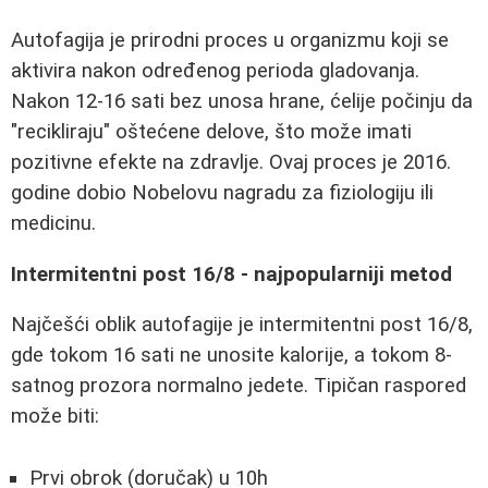
Autofagija je prirodni proces u organizmu koji se
aktivira nakon određenog perioda gladovanja.
Nakon 12-16 sati bez unosa hrane, ćelije počinju da
"recikliraju" oštećene delove, što može imati
pozitivne efekte na zdravlje. Ovaj proces je 2016.
godine dobio Nobelovu nagradu za fiziologiju ili
medicinu.
Intermitentni post 16/8 - najpopularniji metod
Najčešći oblik autofagije je intermitentni post 16/8,
gde tokom 16 sati ne unosite kalorije, a tokom 8-
satnog prozora normalno jedete. Tipičan raspored
može biti:
Prvi obrok (doručak) u 10h