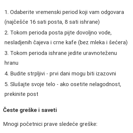
Odaberite vremenski period koji vam odgovara
(najčešće 16 sati posta, 8 sati ishrane)
Tokom perioda posta pijte dovoljno vode,
nesladjenih čajeva i crne kafe (bez mleka i šećera)
Tokom perioda ishrane jedite uravnoteženu
hranu
Budite strpljivi - prvi dani mogu biti izazovni
Slušajte svoje telo - ako osetite nelagodnost,
prekinite post
Česte greške i saveti
Mnogi početnici prave sledeće greške: