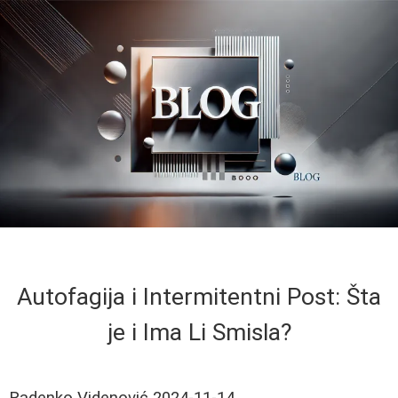
Autofagija i Intermitentni Post: Šta
je i Ima Li Smisla?
Radenko Videnović
2024-11-14