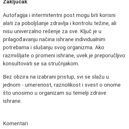
Zaključak
Autofagija i intermitentni post mogu biti korisni
alati za poboljšanje zdravlja i kontrolu težine, ali
nisu univerzalno rešenje za sve. Ključ je u
prilagođavanju načina ishrane individualnim
potrebama i slušanju svog organizma. Ako
razmišljate o promeni ishrane, uvek je preporučljivo
konsultovati se sa stručnjakom.
Bez obzira na izabrani pristup, svi se slažu u
jednom - umerenost, raznolikost i svest o onome
što unosimo u organizam su temelji zdrave
ishrane.
Komentari