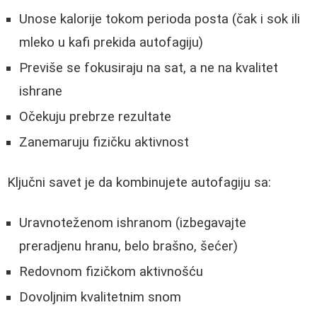
Unose kalorije tokom perioda posta (čak i sok ili
mleko u kafi prekida autofagiju)
Previše se fokusiraju na sat, a ne na kvalitet
ishrane
Očekuju prebrze rezultate
Zanemaruju fizičku aktivnost
Ključni savet je da kombinujete autofagiju sa:
Uravnoteženom ishranom (izbegavajte
preradjenu hranu, belo brašno, šećer)
Redovnom fizičkom aktivnošću
Dovoljnim kvalitetnim snom