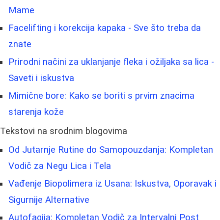
Mame
Facelifting i korekcija kapaka - Sve što treba da
znate
Prirodni načini za uklanjanje fleka i ožiljaka sa lica -
Saveti i iskustva
Mimične bore: Kako se boriti s prvim znacima
starenja kože
Tekstovi na srodnim blogovima
Od Jutarnje Rutine do Samopouzdanja: Kompletan
Vodič za Negu Lica i Tela
Vađenje Biopolimera iz Usana: Iskustva, Oporavak i
Sigurnije Alternative
Autofagija: Kompletan Vodič za Intervalni Post