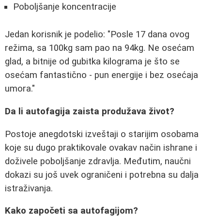
Poboljšanje koncentracije
Jedan korisnik je podelio: "Posle 17 dana ovog
režima, sa 100kg sam pao na 94kg. Ne osećam
glad, a bitnije od gubitka kilograma je što se
osećam fantastično - pun energije i bez osećaja
umora."
Da li autofagija zaista produžava život?
Postoje anegdotski izveštaji o starijim osobama
koje su dugo praktikovale ovakav način ishrane i
doživele poboljšanje zdravlja. Međutim, naučni
dokazi su još uvek ograničeni i potrebna su dalja
istraživanja.
Kako započeti sa autofagijom?