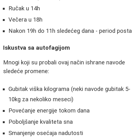
Ručak u 14h
Večera u 18h
Nakon 19h do 11h sledećeg dana - period posta
Iskustva sa autofagijom
Mnogi koji su probali ovaj način ishrane navode
sledeće promene:
Gubitak viška kilograma (neki navode gubitak 5-
10kg za nekoliko meseci)
Povećanje energije tokom dana
Poboljšanje kvaliteta sna
Smanjenje osećaja nadutosti